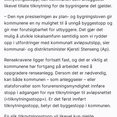
likevel tillate tilknytning for de bygningene det gjelder.
– Den nye presiseringen av plan- og bygningsloven gir
kommunene en ny mulighet til å unngå byggestopp og
gir mer forutsigbarhet for utbyggere. Det gjør det
mulig å utvikle lokalsamfunn samtidig som vi rydder
opp i utfordringer med kommunalt avløpsutslipp, sier
kommunal- og distriktsminister Kjersti Stenseng (Ap).
Rensekravene ligger fortsatt fast, og det er viktig at
kommunene har fortgang på arbeidet med å
oppgradere renseanlegg. Dersom det er nødvendig,
kan både kommunen – som anleggseier – eller
statsforvalter som forurensningsmyndighet innføre
stopp i adgangen for nye tilknytninger til avløpsnettet
(«tilknytningsstopp»). Er det først innført
tilknytningsstopp, betyr det byggestopp i kommunen.
En slik tilknytningsstopp vil likevel kun gjelde