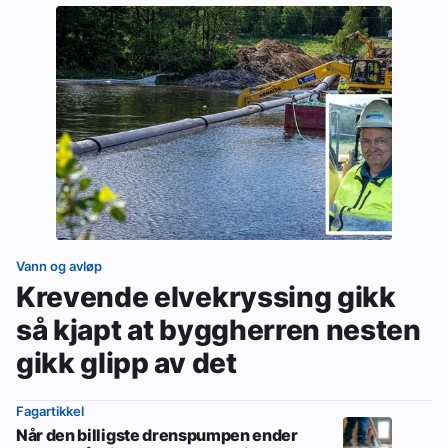
Vann og avløp
Krevende elvekryssing gikk
så kjapt at byggherren nesten
gikk glipp av det
Fagartikkel
Når den billigste drenspumpen ender