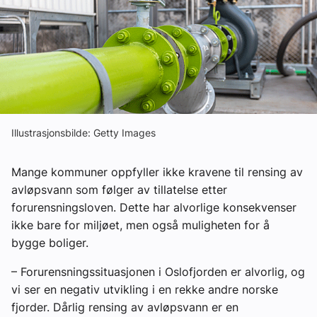
Om VVS Aktuelt
Kontakt oss:
Abonner på fagbladet Byggfakta Nyheter
Annonsere i VVS Aktuelt
Illustrasjonsbilde: Getty Images
Kontakt oss
Tips oss
Mange kommuner oppfyller ikke kravene til rensing av
avløpsvann som følger av tillatelse etter
eBlad
forurensningsloven. Dette har alvorlige konsekvenser
ikke bare for miljøet, men også muligheten for å
bygge boliger.
– Forurensningssituasjonen i Oslofjorden er alvorlig, og
vi ser en negativ utvikling i en rekke andre norske
fjorder. Dårlig rensing av avløpsvann er en