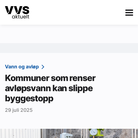
Kategorier
Om VVS Aktuelt
eBlad
Kategorier
Sanitær
Vann og avløp
Kommuner som renser
Ventilasjon
avløpsvann kan slippe
Varme og energi
byggestopp
Byggautomasjon
29 juli 2025
Vann og avløp
Aktuelle prosjekter