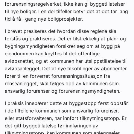
forurensningsregelverket, ikke kan gi byggetillatelser
til nye boliger. I en del tilfeller betyr det at det tar lang
tid å få i gang nye boligprosjekter.
I brevet presiseres det hvordan disse reglene skal
forstås og praktiseres. Det er tilstrekkelig at plan- og
bygningsmyndigheten forsikrer seg om at bygg på
eiendommen kan knyttes til det offentlige
avløpsnettet, og at kommunen har utslippstillatelse til
avløpsanlegget. Det at nye tilkoblinger av abonnenter
fører til en forverret forurensningssituasjon fra
renseanlegget, skal følges opp av kommunen som
ansvarlig forurenser og forurensningsmyndigheten.
I praksis innebærer dette at byggestopp først oppstår
i de tilfellene kommunen som ansvarlig forurenser,
eller statsforvalteren, har innført tilknytningsstopp. Er
det gitt byggetillatelse før innføringen av
tilknytningsstopp, kan kommunen som anleggseier