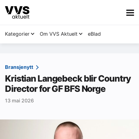
Kategorier
Om VVS Aktuelt
eBlad
Kategorier
Sanitær
Bransjenytt
Kristian Langebeck blir Country
Ventilasjon
Director for GF BFS Norge
Varme og energi
13 mai 2026
Byggautomasjon
Vann og avløp
Aktuelle prosjekter