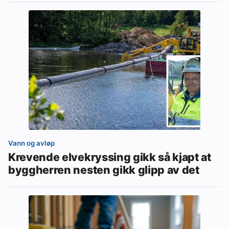
Vann og avløp
Krevende elvekryssing gikk så kjapt at
byggherren nesten gikk glipp av det