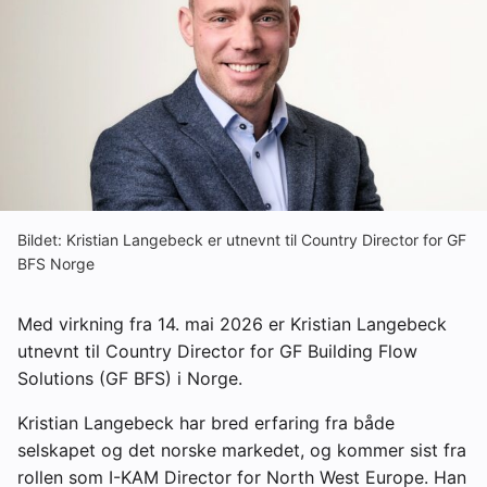
Om VVS Aktuelt
Kontakt oss:
Abonner på fagbladet Byggfakta Nyheter
Annonsere i VVS Aktuelt
Kontakt oss
Bildet: Kristian Langebeck er utnevnt til Country Director for GF
Tips oss
BFS Norge
eBlad
Med virkning fra 14. mai 2026 er Kristian Langebeck
utnevnt til Country Director for GF Building Flow
Solutions (GF BFS) i Norge.
Kristian Langebeck har bred erfaring fra både
selskapet og det norske markedet, og kommer sist fra
rollen som I-KAM Director for North West Europe. Han