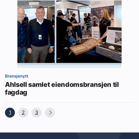
Bransjenytt
Ahlsell samlet eiendomsbransjen til
fagdag
1
2
3