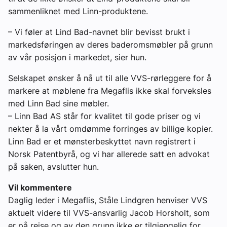
sammenliknet med Linn-produktene.
– Vi føler at Lind Bad-navnet blir bevisst brukt i
markedsføringen av deres baderomsmøbler på grunn
av vår posisjon i markedet, sier hun.
Selskapet ønsker å nå ut til alle VVS-rørleggere for å
markere at møblene fra Megaflis ikke skal forveksles
med Linn Bad sine møbler.
– Linn Bad AS står for kvalitet til gode priser og vi
nekter å la vårt omdømme forringes av billige kopier.
Linn Bad er et mønsterbeskyttet navn registrert i
Norsk Patentbyrå, og vi har allerede satt en advokat
på saken, avslutter hun.
Vil kommentere
Daglig leder i Megaflis, Ståle Lindgren henviser VVS
aktuelt videre til VVS-ansvarlig Jacob Horsholt, som
er på reise og av den grunn ikke er tilgjengelig for