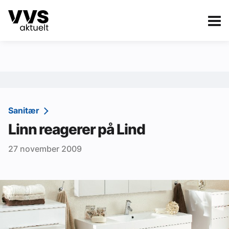
Kategorier
Om VVS Aktuelt
eBlad
Kategorier
Sanitær
Sanitær
Linn reagerer på Lind
Ventilasjon
27 november 2009
Varme og energi
Byggautomasjon
Vann og avløp
Aktuelle prosjekter