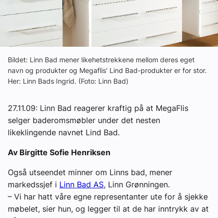
Om VVS Aktuelt
Kontakt oss:
Abonner på fagbladet Byggfakta Nyheter
Bildet: Linn Bad mener likehetstrekkene mellom deres eget
navn og produkter og Megaflis' Lind Bad-produkter er for stor.
Annonsere i VVS Aktuelt
Her: Linn Bads Ingrid. (Foto: Linn Bad)
Kontakt oss
27.11.09: Linn Bad reagerer kraftig på at MegaFlis
Tips oss
selger baderomsmøbler under det nesten
likeklingende navnet Lind Bad.
eBlad
Av Birgitte Sofie Henriksen
Også utseendet minner om Linns bad, mener
markedssjef i
Linn Bad AS
, Linn Grønningen.
– Vi har hatt våre egne representanter ute for å sjekke
møbelet, sier hun, og legger til at de har inntrykk av at