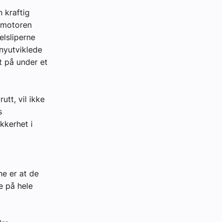
n kraftig
g motoren
elsliperne
nyutviklede
t på under et
tt, vil ikke
s
kkerhet i
ne er at de
e på hele