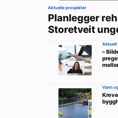
Aktuelle prosjekter
Planlegger reh
Storetveit un
Aktuelt
– Bild
preget
mello
Vann og
Kreve
byggh