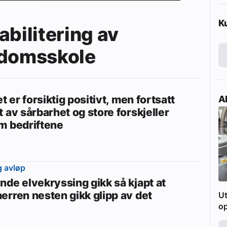
K
abilitering av
gdomsskole
et er forsiktig positivt, men fortsatt
Ak
 av sårbarhet og store forskjeller
m bedriftene
 avløp
nde elvekryssing gikk så kjapt at
erren nesten gikk glipp av det
Ut
o