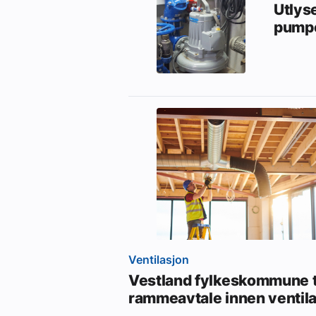
Utlys
pumpe
Ventilasjon
Vestland fylkeskommune t
rammeavtale innen ventil