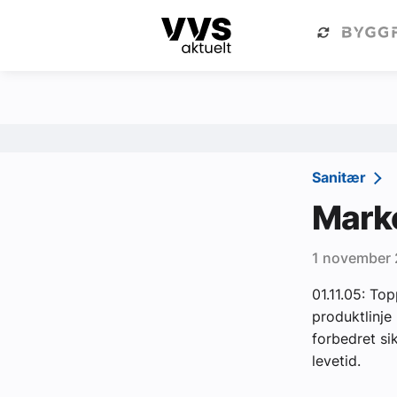
Kategorier
Om VVS Aktuelt
Kategorier
Sanitær
Sanitær
Ventilasjon
Marke
Varme og energi
1 november
Byggautomasjon
01.11.05: To
Vann og avløp
produktlinje
Aktuelle prosjekter
forbedret si
levetid.
Om VVS Aktuelt