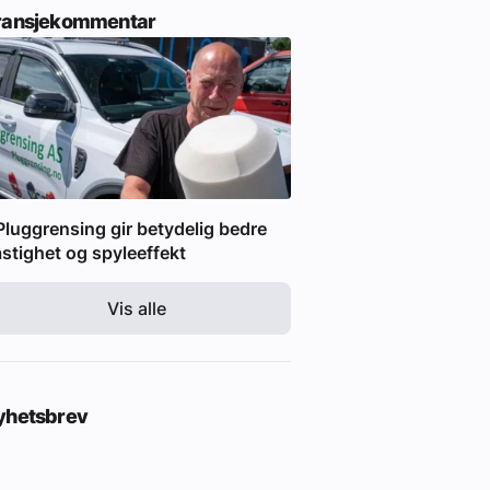
ransjekommentar
Pluggrensing gir betydelig bedre
stighet og spyleeffekt
Vis alle
yhetsbrev