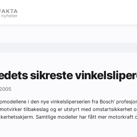
eBlad
dets sikreste vinkelslipe
 2005
ppmodellene i den nye vinkelsliperserien fra Bosch’ profesjon
 motvirker tilbakeslag og er utstyrt med omstartsikkerhet o
kkerhetsskjerm. Samtlige modeller har fått mer motorkraft 