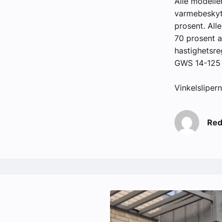
Alle modell
varmebeskytt
prosent. All
70 prosent a
hastighetsre
GWS 14-125 
Vinkelsliper
Red