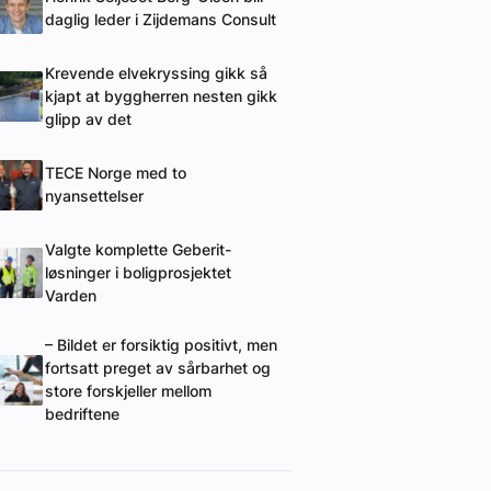
daglig leder i Zijdemans Consult
Krevende elvekryssing gikk så
kjapt at byggherren nesten gikk
glipp av det
TECE Norge med to
nyansettelser
Valgte komplette Geberit-
løsninger i boligprosjektet
Varden
– Bildet er forsiktig positivt, men
fortsatt preget av sårbarhet og
store forskjeller mellom
bedriftene