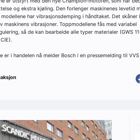
ene er utstyrt med den nye Champion-motoren, som har be
else og ekstra kjøling. Den forlenger maskinenes levetid 
e modellene har vibrasjonsdemping i håndtaket. Det skåner 
v maskinens vibrasjoner. Toppmodellene fås med variabel
gulering, så de kan bearbeide alle typer materialer (GWS 1
CIE).
ne er i handelen nå melder Bosch i en pressemelding til VVS 
aksjon