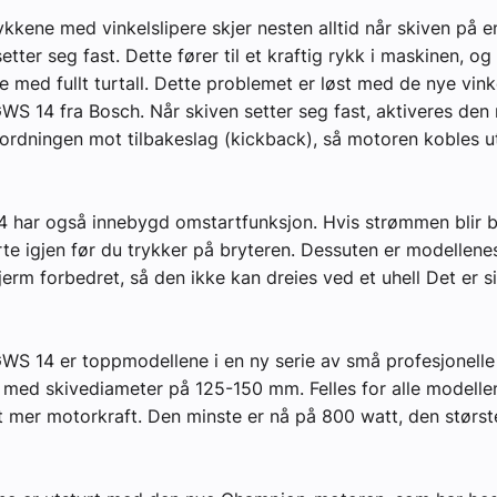
ykkene med vinkelslipere skjer nesten alltid når skiven på e
setter seg fast. Dette fører til et kraftig rykk i maskinen, o
re med fullt turtall. Dette problemet er løst med de nye vink
yheter
S 14 fra Bosch. Når skiven setter seg fast, aktiveres den 
ordningen mot tilbakeslag (kickback), så motoren kobles u
 har også innebygd omstartfunksjon. Hvis strømmen blir bru
te igjen før du trykker på bryteren. Dessuten er modellene
jerm forbedret, så den ikke kan dreies ved et uhell Det er si
S 14 er toppmodellene i en ny serie av små profesjonelle
e med skivediameter på 125-150 mm. Felles for alle modelle
gt mer motorkraft. Den minste er nå på 800 watt, den størst