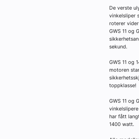
De verste ul
Kontakt oss:
vinkelsliper 
roterer vide
Abonner på fagbladet Byggfakta N
GWS 11 og GW
Annonsere i VVS Aktuelt
sikkerhetsan
sekund.
Kontakt oss
Tips oss
GWS 11 og 14
motoren star
sikkerhetssk
eBlad
toppklasse!
GWS 11 og GW
vinkelsliper
har fått lan
1400 watt.