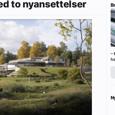
d to nyansettelser
B
– 
ha
N