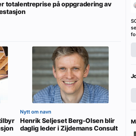
er totalentreprise på oppgradering av
stasjon
S
se
fo
J
Nytt om navn
ilbyr
Henrik Seljeset Berg-Olsen blir
Me
asjon
daglig leder i Zijdemans Consult