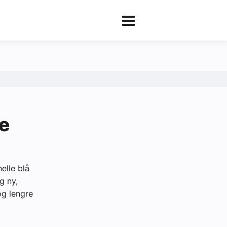
re
elle blå
g ny,
og lengre