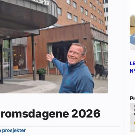
L
N
P
Våtromsdagene 2026
e prosjekter