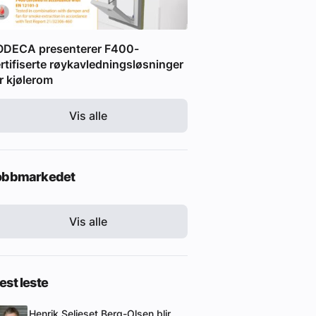
ODECA presenterer F400-
rtifiserte røykavledningsløsninger
r kjølerom
Vis alle
obbmarkedet
Vis alle
st leste
Henrik Seljeset Berg-Olsen blir