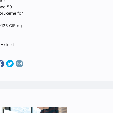
dre
med 50
brukerne for
1-125 CIE og
Aktuelt.