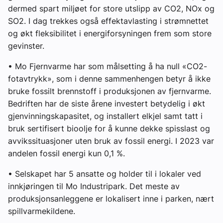
dermed spart miljøet for store utslipp av CO2, NOx og
SO2. I dag trekkes også effektavlasting i strømnettet
og økt fleksibilitet i energiforsyningen frem som store
gevinster.
• Mo Fjernvarme har som målsetting å ha null «CO2-
fotavtrykk», som i denne sammenhengen betyr å ikke
bruke fossilt brennstoff i produksjonen av fjernvarme.
Bedriften har de siste årene investert betydelig i økt
gjenvinningskapasitet, og installert elkjel samt tatt i
bruk sertifisert bioolje for å kunne dekke spisslast og
avvikssituasjoner uten bruk av fossil energi. I 2023 var
andelen fossil energi kun 0,1 %.
• Selskapet har 5 ansatte og holder til i lokaler ved
innkjøringen til Mo Industripark. Det meste av
produksjonsanleggene er lokalisert inne i parken, nært
spillvarmekildene.