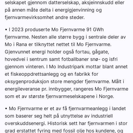
selskapet gjennom datterselskap, aksjeinnskudd eller
på annen måte delta i energigjenvinning og
fjernvarmevirksomhet andre steder.
• I 2023 produserte Mo Fjernvarme 91 GWh
fjernvarme. Nesten alle større bygg i sentrale deler av
Mo i Rana er tilknyttet nettet til Mo Fjernvarme.
Gjenvunnet energi holder også fortau, gågate,
hovedvei i sentrum samt fotballbaner snø- og isfri
gjennom vinteren. I Mo Industripark mottar blant annet
et fiskeoppdrettsanlegg og en fabrikk for
oksygenproduksjon store mengder fjernvarme. Målt i
energileveranse pr. innbygger, rangeres Mo Fjernvarme
som et av største fjernvarmeselskapene i Norge.
• Mo Fjernvarme er et av få fjernvarmeanlegg i landet
som baserer seg helt på utnyttelse av industriell
overskuddsenergi. Historisk sett har fjernvarmen i stor
grad erstattet fyring med fossil olje hos kundene, og