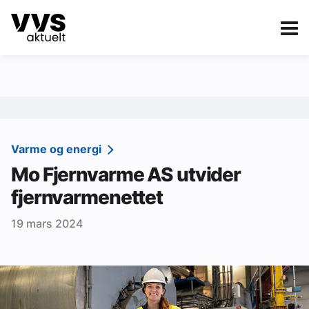
Kategorier
Om VVS Aktuelt
eBlad
Kategorier
Sanitær
Varme og energi
Mo Fjernvarme AS utvider
Ventilasjon
fjernvarmenettet
Varme og energi
19 mars 2024
Byggautomasjon
Vann og avløp
Aktuelle prosjekter