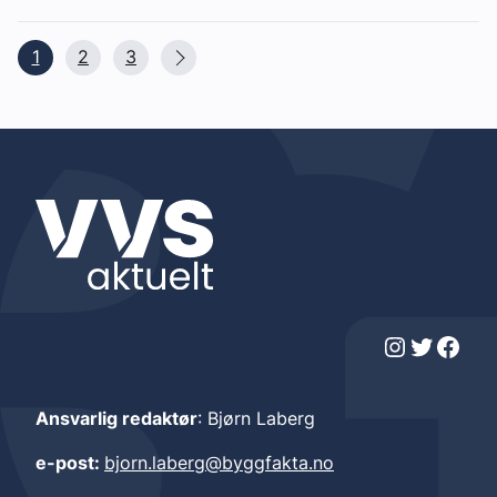
1
2
3
Instagram
Twitter
Facebook
Ansvarlig redaktør
: Bjørn Laberg
e-post:
bjorn.laberg@byggfakta.no