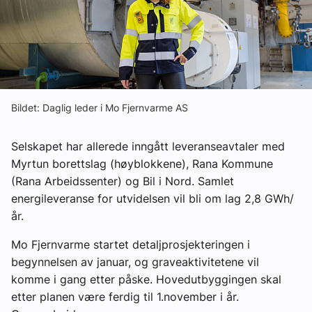
Om VVS Aktuelt
Kontakt oss:
Abonner på fagbladet Byggfakta Nyheter
Annonsere i VVS Aktuelt
Bildet: Daglig leder i Mo Fjernvarme AS
Kontakt oss
Selskapet har allerede inngått leveranseavtaler med
Tips oss
Myrtun borettslag (høyblokkene), Rana Kommune
(Rana Arbeidssenter) og Bil i Nord. Samlet
energileveranse for utvidelsen vil bli om lag 2,8 GWh/
eBlad
år.
Mo Fjernvarme startet detaljprosjekteringen i
begynnelsen av januar, og graveaktivitetene vil
komme i gang etter påske. Hovedutbyggingen skal
etter planen være ferdig til 1.november i år.