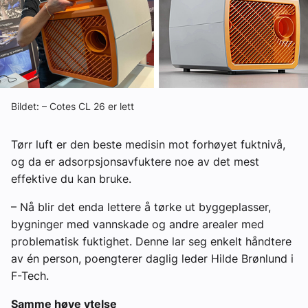
Om VVS Aktuelt
Kontakt oss:
Abonner på fagbladet Byggfakta Nyheter
Annonsere i VVS Aktuelt
Bildet: – Cotes CL 26 er lett
Kontakt oss
Tørr luft er den beste medisin mot forhøyet fuktnivå,
Tips oss
og da er adsorpsjonsavfuktere noe av det mest
effektive du kan bruke.
eBlad
– Nå blir det enda lettere å tørke ut byggeplasser,
bygninger med vannskade og andre arealer med
problematisk fuktighet. Denne lar seg enkelt håndtere
av én person, poengterer daglig leder Hilde Brønlund i
F-Tech.
Samme høye ytelse