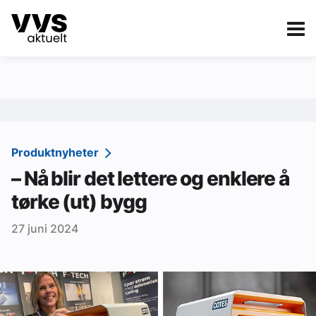
Kategorier
Om VVS Aktuelt
eBlad
Kategorier
Sanitær
Produktnyheter
– Nå blir det lettere og enklere å
Ventilasjon
tørke (ut) bygg
Varme og energi
27 juni 2024
Byggautomasjon
Vann og avløp
Aktuelle prosjekter