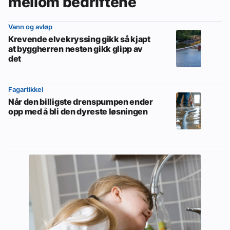
mellom bedriftene
Vann og avløp
Krevende elvekryssing gikk så kjapt
at byggherren nesten gikk glipp av
det
Fagartikkel
Når den billigste drenspumpen ender
opp med å bli den dyreste løsningen