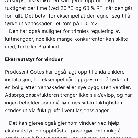
Adsorpsjonsavfukteren kan fjerne opp til 1,1 kg
fuktighet per time (ved 20 °C og 60 % RF) når den går
for fullt. Det betyr for eksempel at den egner seg til å
tørke ut vannskader i et rom på 100 m2.
– Den har også mulighet for trinnløs regulering av
luftmengder, noe ikke mange konkurrenter kan skilte
med, forteller Brønlund.
Ekstrautstyr for vinduer
Produsent Cotes har også lagt opp til enda enklere
installasjon, for eksempel når oppgaven er å tørke ut
en bolig etter vannskader eller nye bygg uten ventiler.
Adsorpsjonsavfukteren trenger ikke sluk/avløp, og har
ingen beholder som må tømmes siden fuktigheten
sendes ut via fuktig luft i ventilasjonsslanger.
– Det kan gjøres også gjennom vinduer ved hjelp
ekstrautstyr. En oppblåsbar pose gjør det mulig å