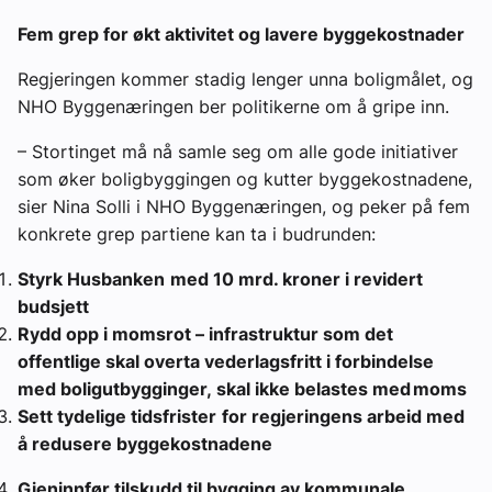
Fem grep for økt aktivitet og lavere byggekostnader
Regjeringen kommer stadig lenger unna boligmålet, og
NHO Byggenæringen ber politikerne om å gripe inn.
– Stortinget må nå samle seg om alle gode initiativer
som øker boligbyggingen og kutter byggekostnadene,
sier Nina Solli i NHO Byggenæringen, og peker på fem
konkrete grep partiene kan ta i budrunden:
Styrk Husbanken
med 10 mrd. kroner i revidert
budsjett
Rydd opp i momsrot – infrastruktur som det
offentlige skal overta vederlagsfritt i forbindelse
med boligutbygginger, skal ikke belastes med moms
Sett tydelige tidsfrister
for regjeringens arbeid med
å redusere byggekostnadene
Gjeninnfør tilskudd til bygging av kommunale