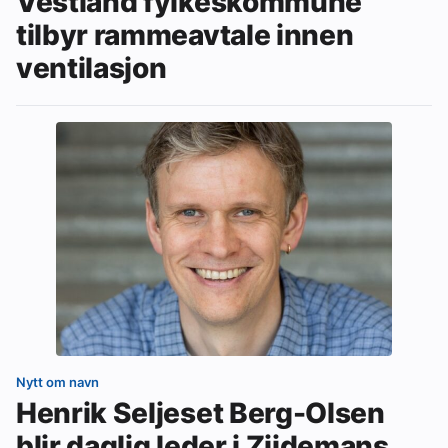
Vestland fylkeskommune
tilbyr rammeavtale innen
ventilasjon
Nytt om navn
Henrik Seljeset Berg-Olsen
blir daglig leder i Zijdemans