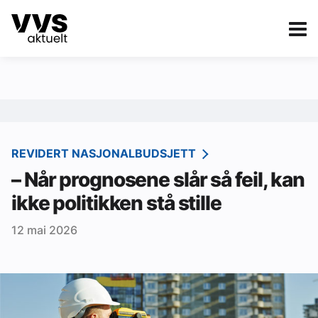
Kategorier
Om VVS Aktuelt
eBlad
Kategorier
Sanitær
REVIDERT NASJONALBUDSJETT
– Når prognosene slår så feil, kan
Ventilasjon
ikke politikken stå stille
Varme og energi
12 mai 2026
Byggautomasjon
Vann og avløp
Aktuelle prosjekter