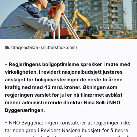
Om VVS Aktuelt
Kontakt oss:
Abonner på fagbladet Byggfakta Nyheter
Annonsere i VVS Aktuelt
Illustrasjonsbilde (shutterstock.com)
Kontakt oss
–
Regjeringens boligoptimisme sprekker i møte med
Tips oss
virkeligheten. I revidert nasjonalbudsjett justeres
anslaget for boliginvesteringer de neste to årene
kraftig ned med 43 mrd. kroner. Økningen som
eBlad
regjeringen varslet før jul er nå tilnærmet avblåst
,
mener administrerende direktør Nina Solli i NHO
Byggenæringen.
– NHO Byggenæringen konstaterer at regjeringen ikke
tar noen grep i Revidert Nasjonalbudsjett for å bedre