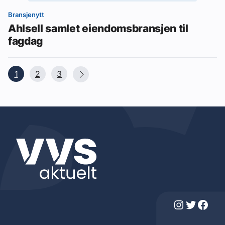
Bransjenytt
Ahlsell samlet eiendomsbransjen til
fagdag
1
2
3
Instagram
Twitter
Facebook