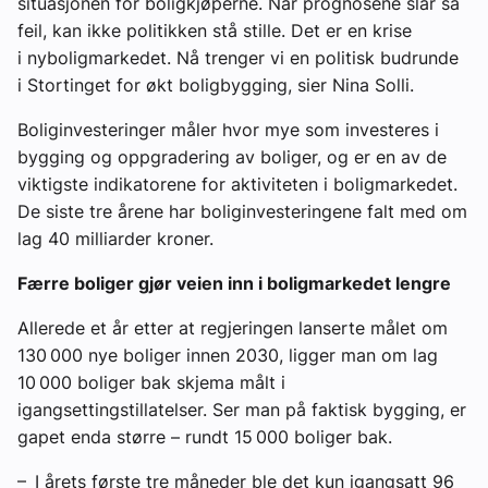
situasjonen for boligkjøperne. Når prognosene slår så
feil, kan ikke politikken stå stille. Det er en krise
i nyboligmarkedet. Nå trenger vi en politisk budrunde
i Stortinget for økt boligbygging, sier Nina Solli.
Boliginvesteringer måler hvor mye som investeres i
bygging og oppgradering av boliger, og er en av de
viktigste indikatorene for aktiviteten i boligmarkedet.
De siste tre årene har boliginvesteringene falt med om
lag 40 milliarder kroner.
Færre boliger gjør veien inn i boligmarkedet lengre
Allerede et år etter at regjeringen lanserte målet om
130 000 nye boliger innen 2030, ligger man om lag
10 000 boliger bak skjema målt i
igangsettingstillatelser. Ser man på faktisk bygging, er
gapet enda større – rundt 15 000 boliger bak.
– I årets første tre måneder ble det kun igangsatt 96