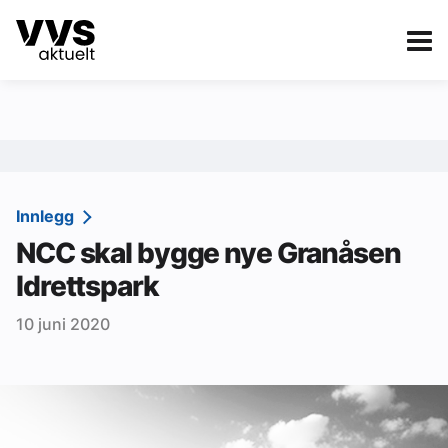
Kategorier
Om VVS Aktuelt
eBlad
Kategorier
Sanitær
Innlegg
NCC skal bygge nye Granåsen
Ventilasjon
Idrettspark
Varme og energi
10 juni 2020
Byggautomasjon
Vann og avløp
Aktuelle prosjekter