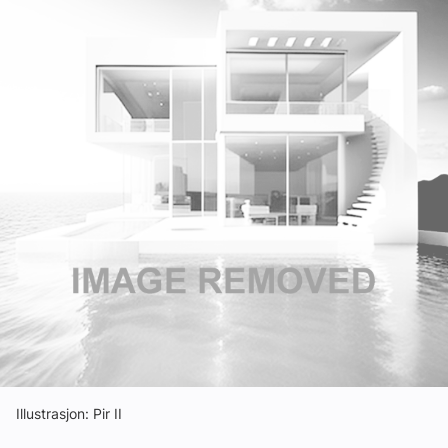
Om VVS Aktuelt
Kontakt oss:
Abonner på fagbladet Byggfakta Nyheter
Annonsere i VVS Aktuelt
Kontakt oss
Tips oss
eBlad
Illustrasjon: Pir II