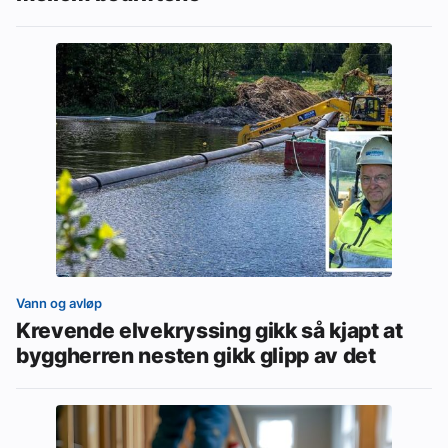
Vann og avløp
Krevende elvekryssing gikk så kjapt at
byggherren nesten gikk glipp av det