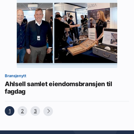
Bransjenytt
Ahlsell samlet eiendomsbransjen til
fagdag
1
2
3