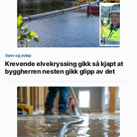
Vann og avløp
Krevende elvekryssing gikk så kjapt at
byggherren nesten gikk glipp av det