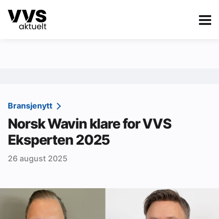
Kategorier
Om VVS Aktuelt
eBlad
Kategorier
Sanitær
Bransjenytt
Norsk Wavin klare for VVS
Ventilasjon
Eksperten 2025
Varme og energi
26 august 2025
Byggautomasjon
Vann og avløp
Aktuelle prosjekter