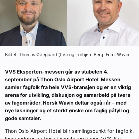
Om VVS Aktuelt
Kontakt oss:
Abonner på fagbladet Byggfakta Nyheter
Annonsere i VVS Aktuelt
Bildet: Thomas Ødegaard (t.v.) og Torbjørn Berg. Foto: Wavin
Kontakt oss
VVS Eksperten-messen går av stabelen 4.
Tips oss
september på Thon Oslo Airport Hotel. Messen
samler fagfolk fra hele VVS-bransjen og er en viktig
eBlad
arena for utvikling, diskusjon og samarbeid på tvers
av fagområder. Norsk Wavin deltar også i år – med
nye løsninger og et sterkt ønske om faglig påfyll og
gode samtaler.
Thon Oslo Airport Hotel blir samlingspunkt for fagfolk,
leverandører og beslutningstakere innen VVS. For