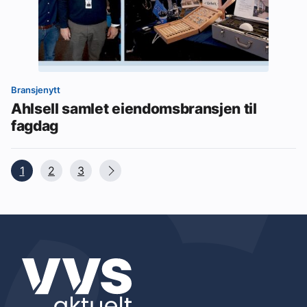
Bransjenytt
Ahlsell samlet eiendomsbransjen til
fagdag
1
2
3