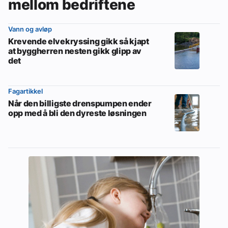
mellom bedriftene
Vann og avløp
Krevende elvekryssing gikk så kjapt
at byggherren nesten gikk glipp av
det
Fagartikkel
Når den billigste drenspumpen ender
opp med å bli den dyreste løsningen