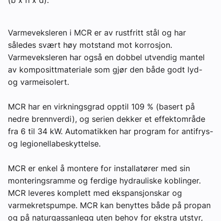
Om VVS Aktuelt
Varmeveksleren i MCR er av rustfritt stål og har
Kontakt oss:
således svært høy motstand mot korrosjon.
Abonner på fagbladet Byggfakta Nyheter
Varmeveksleren har også en dobbel utvendig mantel
av komposittmateriale som gjør den både godt lyd-
Annonsere i VVS Aktuelt
og varmeisolert.
Kontakt oss
MCR har en virkningsgrad opptil 109 % (basert på
Tips oss
nedre brennverdi), og serien dekker et effektområde
fra 6 til 34 kW. Automatikken har program for antifrys-
og legionellabeskyttelse.
eBlad
MCR er enkel å montere for installatører med sin
monteringsramme og ferdige hydrauliske koblinger.
MCR leveres komplett med ekspansjonskar og
varmekretspumpe. MCR kan benyttes både på propan
og på naturgassanlegg uten behov for ekstra utstyr,