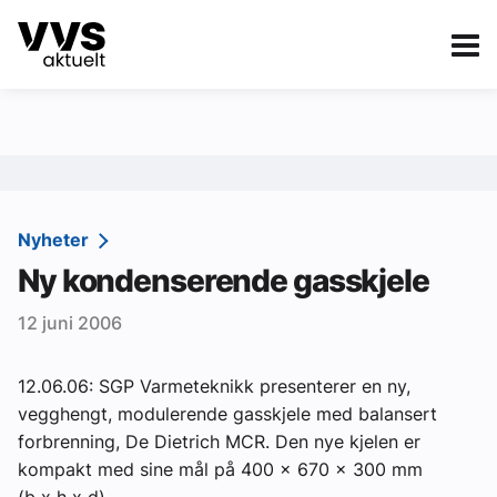
Kategorier
Om VVS Aktuelt
eBlad
Kategorier
Sanitær
Nyheter
Ny kondenserende gasskjele
Ventilasjon
12 juni 2006
Varme og energi
Byggautomasjon
12.06.06: SGP Varmeteknikk presenterer en ny,
vegghengt, modulerende gasskjele med balansert
Vann og avløp
forbrenning, De Dietrich MCR. Den nye kjelen er
Aktuelle prosjekter
kompakt med sine mål på 400 x 670 x 300 mm
(b x h x d).