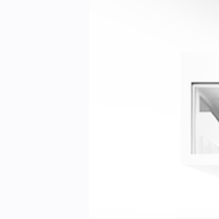
Kontakt oss:
Abonner på fagbladet Byggfakta N
Annonsere i VVS Aktuelt
Kontakt oss
Tips oss
eBlad