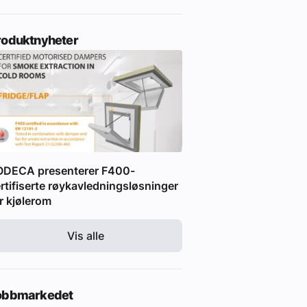
roduktnyheter
ODECA presenterer F400-
rtifiserte røykavledningsløsninger
r kjølerom
Vis alle
obbmarkedet