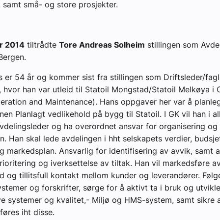
 samt små- og store prosjekter.
r 2014
tiltrådte
Tore Andreas Solheim
stillingen som Avdel
 Bergen.
 er 54 år og kommer sist fra stillingen som Driftsleder/fag
 hvor han var utleid til Statoil Mongstad/Statoil Melkøya i
eration and Maintenance). Hans oppgaver her var å planle
nen Planlagt vedlikehold på bygg til Statoil. I GK vil han i 
delingsleder og ha overordnet ansvar for organisering og d
n. Han skal lede avdelingen i hht selskapets verdier, budsje
g markedsplan. Ansvarlig for identifisering av avvik, samt a
rioritering og iverksettelse av tiltak. Han vil markedsføre 
d og tillitsfull kontakt mellom kunder og leverandører. Følge
stemer og forskrifter, sørge for å aktivt ta i bruk og utvikl
ve systemer og kvalitet,- Miljø og HMS-system, samt sikre at
føres iht disse.