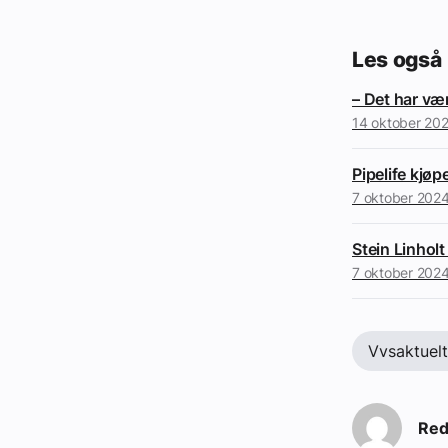
Les også
– Det har vær
14 oktober 20
Pipelife kjø
7 oktober 202
Stein Linholt
7 oktober 202
Vvsaktuel
Red