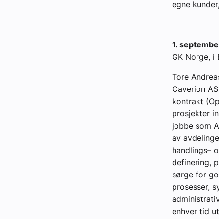
egne kunder,
1. septembe
GK Norge, i
Tore Andreas
Caverion AS,
kontrakt (Op
prosjekter in
jobbe som Av
av avdelinge
handlings– o
definering, p
sørge for go
prosesser, sy
administrati
enhver tid ut