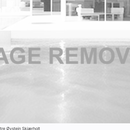
stre Øystein Skjærholt