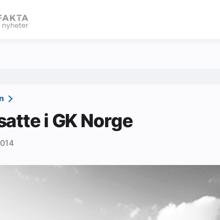
eBlad
vn
atte i GK Norge
2014