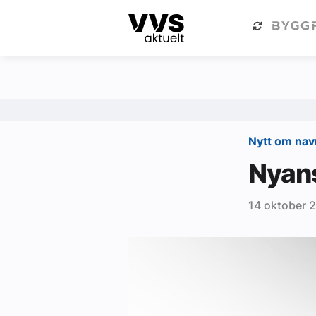
Kategorier
Om VVS Aktuelt
Kategorier
Sanitær
Nytt om na
Ventilasjon
Nyans
Varme og energi
14 oktober 
Byggautomasjon
Vann og avløp
Aktuelle prosjekter
Om VVS Aktuelt