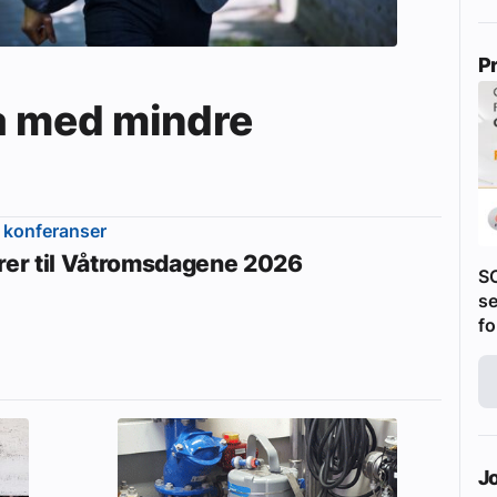
P
a med mindre
 konferanser
erer til Våtromsdagene 2026
S
se
fo
J