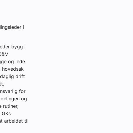
ingsleder i
leder bygg i
 O&M
gge og lede
all hovedsak
aglig drift
tt,
nsvarlig for
avdelingen og
 rutiner,
e GKs
 arbeidet til