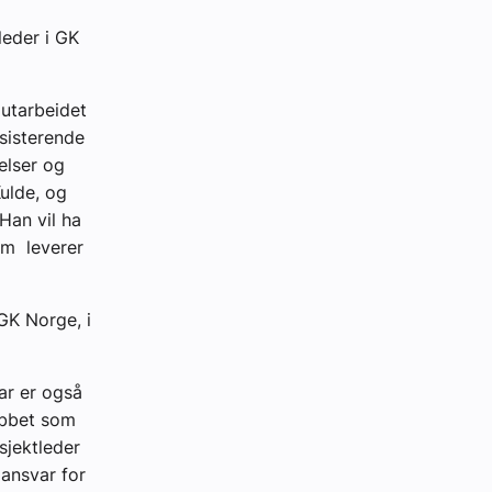
leder i GK
 utarbeidet
ssisterende
elser og
Kulde, og
Han vil ha
om leverer
 GK Norge, i
ar er også
obbet som
sjektleder
 ansvar for