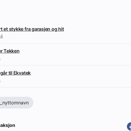
t et stykke fra garasjen og hit
24
per Tekken
4
 går til Ekvatek
4
t_nyttomnavn
aksjon