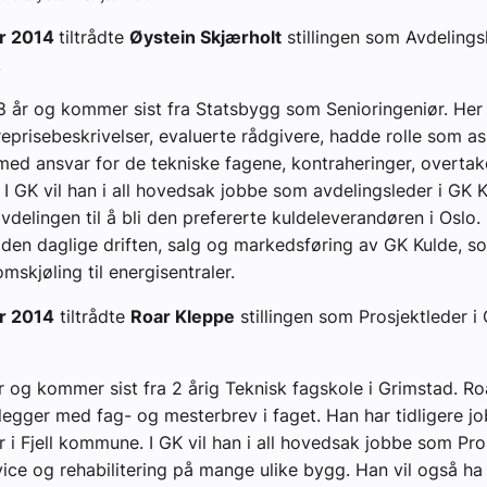
er 2014
tiltrådte
Øystein Skjærholt
stillingen som Avdelings
.
8 år og kommer sist fra Statsbygg som Senioringeniør. Her
reprisebeskrivelser, evaluerte rådgivere, hadde rolle som a
ed ansvar for de tekniske fagene, kontraheringer, overtak
. I GK vil han i all hovedsak jobbe som avdelingsleder i GK 
delingen til å bli den prefererte kuldeleverandøren i Oslo. 
 den daglige driften, salg og markedsføring av GK Kulde, s
omskjøling til energisentraler.
r 2014
tiltrådte
Roar Kleppe
stillingen som Prosjektleder i
r og kommer sist fra 2 årig Teknisk fagskole i Grimstad. Ro
legger med fag- og mesterbrev i faget. Han har tidligere j
er i Fjell kommune. I GK vil han i all hovedsak jobbe som Pro
vice og rehabilitering på mange ulike bygg. Han vil også ha