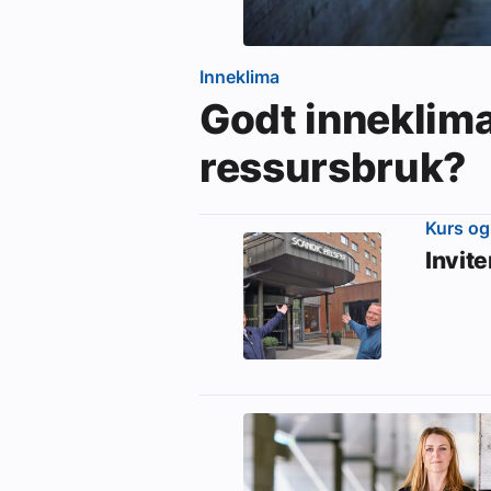
Inneklima
Godt inneklim
ressursbruk?
Kurs og
Invit