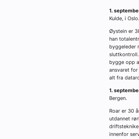
1. septemb
Kulde, i Oslo
Øystein er 3
han totalent
byggeleder m
sluttkontroll
bygge opp av
ansvaret for
alt fra datar
1. septembe
Bergen.
Roar er 30 å
utdannet rør
driftsteknik
innenfor ser