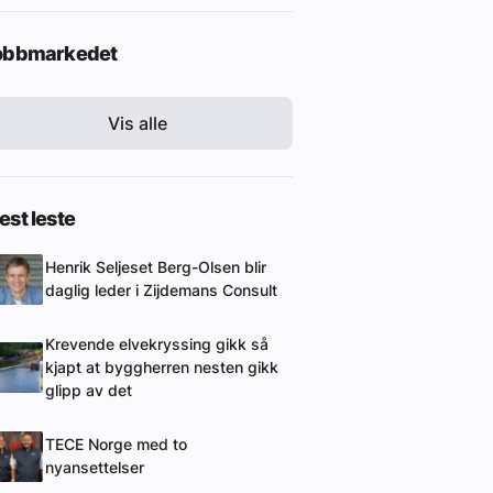
obbmarkedet
Vis alle
st leste
Henrik Seljeset Berg-Olsen blir
daglig leder i Zijdemans Consult
Krevende elvekryssing gikk så
kjapt at byggherren nesten gikk
glipp av det
TECE Norge med to
nyansettelser