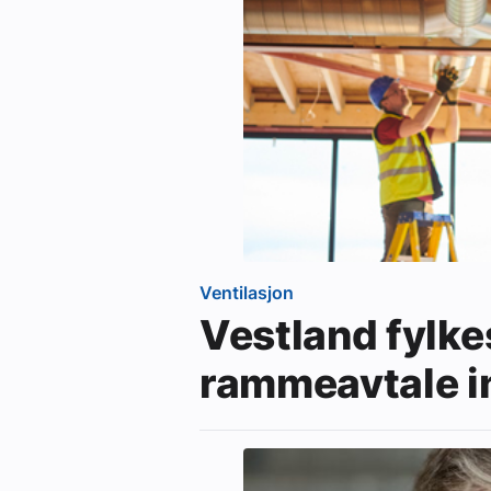
Ventilasjon
Vestland fylk
rammeavtale i