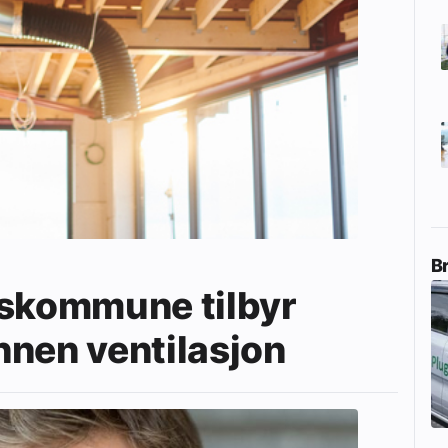
B
eskommune tilbyr
nnen ventilasjon