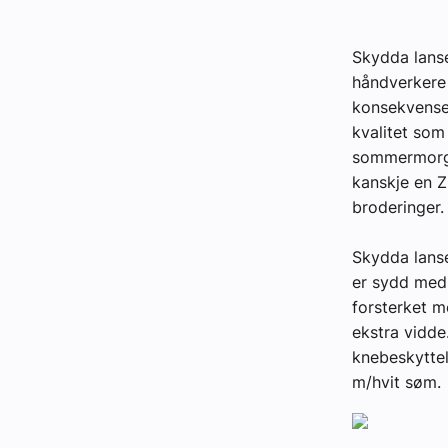
Kontakt oss:
Skydda lanse
Abonner på fagbladet Byggfakta N
håndverkere 
konsekvensen
Annonsere i VVS Aktuelt
kvalitet som
sommermorgen
Kontakt oss
kanskje en Z
Tips oss
broderinger.
Skydda lanse
eBlad
er sydd med 
forsterket m
ekstra vidde
knebeskyttel
m/hvit søm.