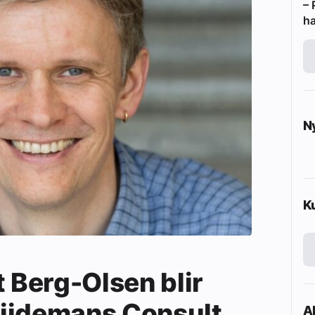
– 
ha
N
K
t Berg-Olsen blir
 Zijdemans Consult
Ak