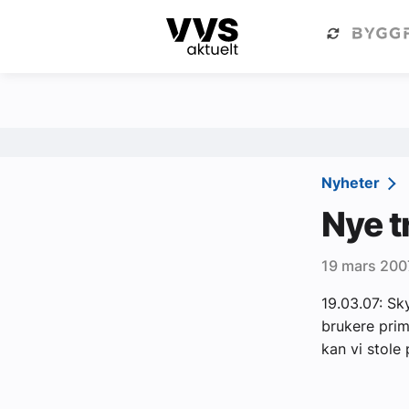
Kategorier
Om VVS Aktuelt
Kategorier
Sanitær
Nyheter
Ventilasjon
Nye t
Varme og energi
19 mars 200
Byggautomasjon
19.03.07: Sk
Vann og avløp
brukere prim
Aktuelle prosjekter
kan vi stole
Om VVS Aktuelt