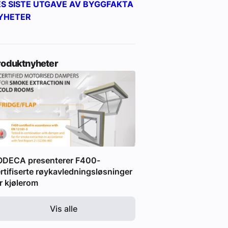
ES SISTE UTGAVE AV BYGGFAKTA
YHETER
roduktnyheter
ODECA presenterer F400-
rtifiserte røykavledningsløsninger
r kjølerom
Vis alle