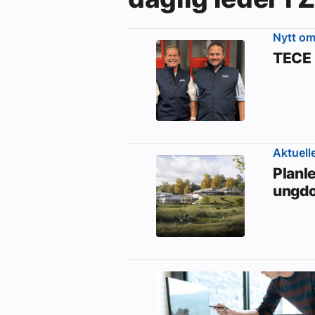
Nytt o
TECE 
Aktuell
Planle
ungd