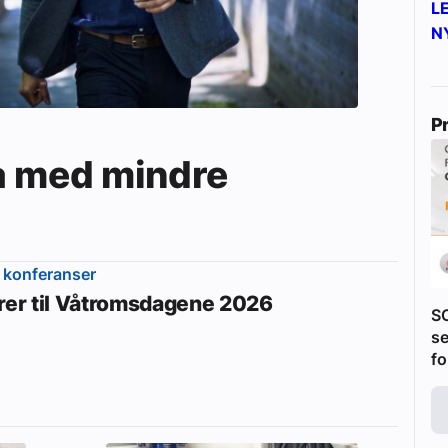
L
N
P
a med mindre
 konferanser
erer til Våtromsdagene 2026
S
se
fo