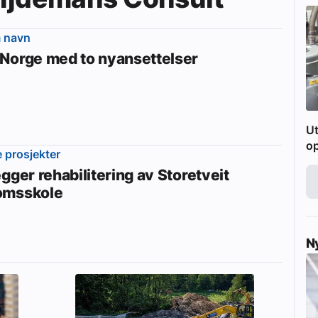
m navn
Norge med to nyansettelser
Ut
o
e prosjekter
gger rehabilitering av Storetveit
omsskole
N