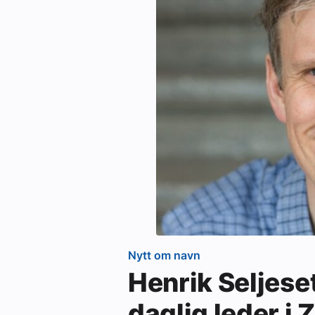
Nytt om navn
Henrik Seljese
daglig leder i