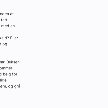
enden at
 tatt
, med en
kald? Eller
k og
ear. Buksen
rlommer
 belg for
dige
søm, og grå