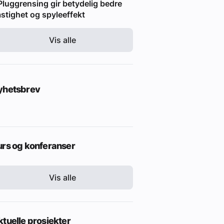
Pluggrensing gir betydelig bedre
stighet og spyleeffekt
Vis alle
yhetsbrev
urs og konferanser
Vis alle
tuelle prosjekter