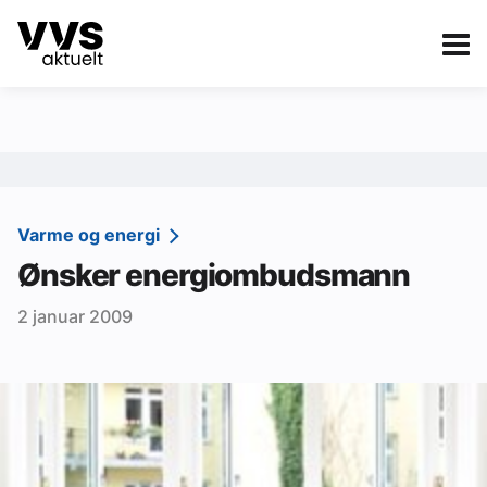
Kategorier
Om VVS Aktuelt
eBlad
Kategorier
Sanitær
Varme og energi
Ønsker energiombudsmann
Ventilasjon
2 januar 2009
Varme og energi
Byggautomasjon
Vann og avløp
Aktuelle prosjekter