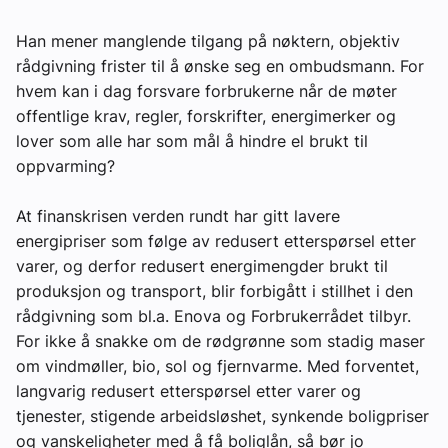
Han mener manglende tilgang på nøktern, objektiv
rådgivning frister til å ønske seg en ombudsmann. For
hvem kan i dag forsvare forbrukerne når de møter
offentlige krav, regler, forskrifter, energimerker og
lover som alle har som mål å hindre el brukt til
oppvarming?
At finanskrisen verden rundt har gitt lavere
energipriser som følge av redusert etterspørsel etter
varer, og derfor redusert energimengder brukt til
produksjon og transport, blir forbigått i stillhet i den
rådgivning som bl.a. Enova og Forbrukerrådet tilbyr.
For ikke å snakke om de rødgrønne som stadig maser
om vindmøller, bio, sol og fjernvarme. Med forventet,
langvarig redusert etterspørsel etter varer og
tjenester, stigende arbeidsløshet, synkende boligpriser
og vanskeligheter med å få boliglån, så bør jo