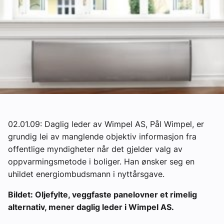
Om VVS Aktuelt
Kontakt oss:
Abonner på fagbladet Byggfakta Nyheter
Annonsere i VVS Aktuelt
Kontakt oss
Tips oss
02.01.09: Daglig leder av Wimpel AS, Pål Wimpel, er
grundig lei av manglende objektiv informasjon fra
eBlad
offentlige myndigheter når det gjelder valg av
oppvarmingsmetode i boliger. Han ønsker seg en
uhildet energiombudsmann i nyttårsgave.
Bildet: Oljefylte, veggfaste panelovner et rimelig
alternativ, mener daglig leder i Wimpel AS.