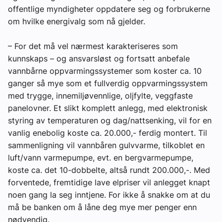
offentlige myndigheter oppdatere seg og forbrukerne
om hvilke energivalg som nå gjelder.
– For det må vel nærmest karakteriseres som
kunnskaps – og ansvarsløst og fortsatt anbefale
vannbårne oppvarmingssystemer som koster ca. 10
ganger så mye som et fullverdig oppvarmingssystem
med trygge, innemiljøvennlige, oljfylte, veggfaste
panelovner. Et slikt komplett anlegg, med elektronisk
styring av temperaturen og dag/nattsenking, vil for en
vanlig enebolig koste ca. 20.000,- ferdig montert. Til
sammenligning vil vannbåren gulvvarme, tilkoblet en
luft/vann varmepumpe, evt. en bergvarmepumpe,
koste ca. det 10-dobbelte, altså rundt 200.000,-. Med
forventede, fremtidige lave elpriser vil anlegget knapt
noen gang la seg inntjene. For ikke å snakke om at du
må be banken om å låne deg mye mer penger enn
nødvendig.