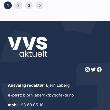
1
2
3
Instagram
Twitter
Facebook
Ansvarlig redaktør
: Bjørn Laberg
e-post:
bjorn.laberg@byggfakta.no
mobil:
93 60 05 18