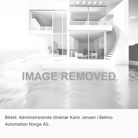
Om VVS Aktuelt
Kontakt oss:
Abonner på fagbladet Byggfakta Nyheter
Annonsere i VVS Aktuelt
Kontakt oss
Tips oss
eBlad
Bildet: Administrerende direktør Karin Jensen i Belimo
Automation Norge AS.