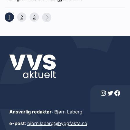
1
2
3
Instagram
Twitter
Facebook
Ansvarlig redaktør
: Bjørn Laberg
e-post:
bjorn.laberg@byggfakta.no