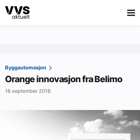
Kategorier
Om VVS Aktuelt
eBlad
Kategorier
Sanitær
Byggautomasjon
Orange innovasjon fra Belimo
Ventilasjon
16 september 2016
Varme og energi
Byggautomasjon
Vann og avløp
Aktuelle prosjekter