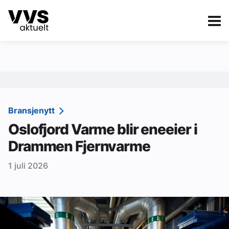
Kategorier
Om VVS Aktuelt
eBlad
Kategorier
Sanitær
Bransjenytt
Oslofjord Varme blir eneeier i
Ventilasjon
Drammen Fjernvarme
Varme og energi
1 juli 2026
Byggautomasjon
Vann og avløp
Aktuelle prosjekter