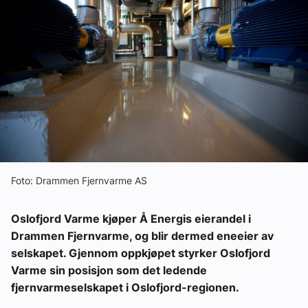
Om VVS Aktuelt
Kontakt oss:
Abonner på fagbladet Byggfakta Nyheter
Annonsere i VVS Aktuelt
Kontakt oss
Tips oss
Foto: Drammen Fjernvarme AS
eBlad
Oslofjord Varme kjøper Å Energis eierandel i
Drammen Fjernvarme, og blir dermed eneeier av
selskapet. Gjennom oppkjøpet styrker Oslofjord
Varme sin posisjon som det ledende
fjernvarmeselskapet i Oslofjord-regionen.