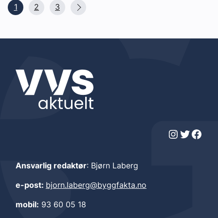
1
2
3
Instagram
Twitter
Facebook
Ansvarlig redaktør
: Bjørn Laberg
e-post:
bjorn.laberg@byggfakta.no
mobil:
93 60 05 18