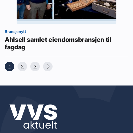
Bransjenytt
Ahlsell samlet eiendomsbransjen til
fagdag
1
2
3