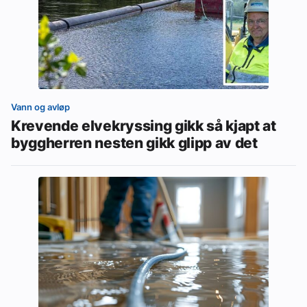
Vann og avløp
Krevende elvekryssing gikk så kjapt at
byggherren nesten gikk glipp av det