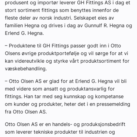
produsent og importør leverer GH Fittings AS i dag et
Om VVS Aktuelt
stort sortiment fittings som benyttes innenfor de
fleste deler av norsk industri. Selskapet eies av
Kontakt oss:
familien Hegna og drives i dag av Gunnulf R. Hegna og
Erlend G. Hegna.
Abonner på fagbladet Byggfakta Nyheter
– Produktene til GH Fittings passer godt inn i Otto
Annonsere i VVS Aktuelt
Olsens øvrige produktportefølje og vil sørge for at vi
Kontakt oss
kan videreutvikle og styrke vårt produktsortiment for
væskebehandling.
Tips oss
– Otto Olsen AS er glad for at Erlend G. Hegna vil bli
med videre som ansatt og produktansvarlig for
eBlad
fittings. Han tar med seg kunnskap og kompetanse
om kunder og produkter, heter det i en pressemelding
fra Otto Olsen AS.
Otto Olsen AS er en handels- og produksjonsbedrift
som leverer tekniske produkter til industrien og