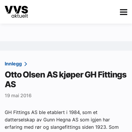
Kategorier
Om VVS Aktuelt
eBlad
Kategorier
Sanitær
Innlegg
Otto Olsen AS kjøper GH Fittings
Ventilasjon
AS
Varme og energi
19 mai 2016
Byggautomasjon
Vann og avløp
GH Fittings AS ble etablert i 1984, som et
datterselskap av Gunn Hegna AS som igjen har
Aktuelle prosjekter
erfaring med rør og slangefittings siden 1923. Som