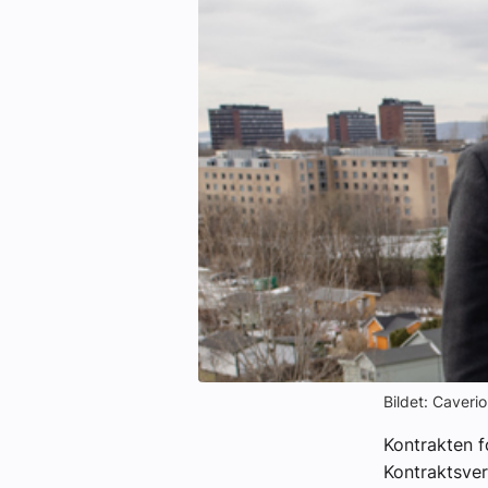
Kontakt oss:
Abonner på fagbladet Byggfakta N
Annonsere i VVS Aktuelt
Kontakt oss
Tips oss
eBlad
Bildet: Caveri
Kontrakten f
Kontraktsver