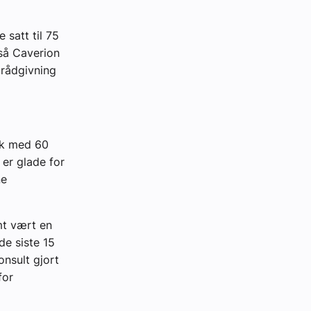
satt til 75
så Caverion
 rådgivning
uk med 60
 er glade for
ne
mt vært en
de siste 15
nsult gjort
for