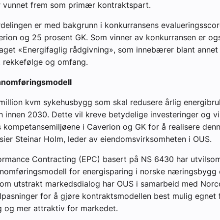
r vunnet frem som primær kontraktspart.
elingen er med bakgrunn i konkurransens evalueringsscore 
erion og 25 prosent GK. Som vinner av konkurransen er og
raget «Energifaglig rådgivning», som innebærer blant annet
t rekkefølge og omfang.
ennomføringsmodell
million kvm sykehusbygg som skal redusere årlig energibr
h innen 2030. Dette vil kreve betydelige investeringer og vi
 kompetansemiljøene i Caverion og GK for å realisere den
sier Steinar Holm, leder av eiendomsvirksomheten i OUS.
ormance Contracting (EPC) basert på NS 6430 har utvilso
nnomføringsmodell for energisparing i norske næringsbygg 
nom utstrakt markedsdialog har OUS i samarbeid med Norco
ilpasninger for å gjøre kontraktsmodellen best mulig egnet 
 og mer attraktiv for markedet.