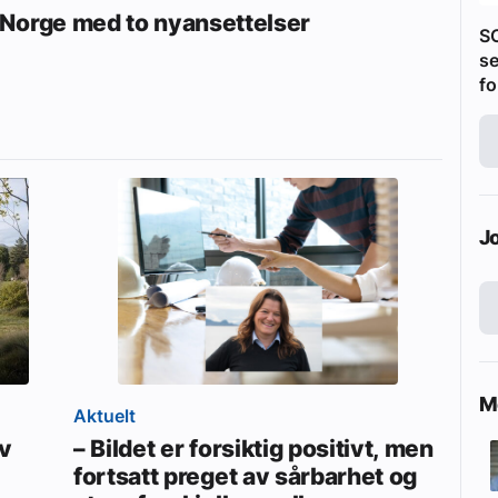
Norge med to nyansettelser
S
se
fo
J
Me
Aktuelt
av
– Bildet er forsiktig positivt, men
fortsatt preget av sårbarhet og