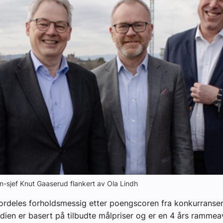
yheter
on-sjef Knut Gaaserud flankert av Ola Lindh
ordeles forholdsmessig etter poengscoren fra konkurranse
dien er basert på tilbudte målpriser og er en 4 års rammeav