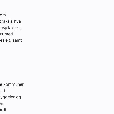
som
 praksis hva
osjekteier i
ørt med
sielt, samt
ske kommuner
r i
byggeier og
on
ordi