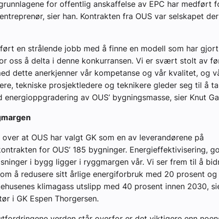
runnlagene for offentlig anskaffelse av EPC har medført fo
entreprenør, sier han. Kontrakten fra OUS var selskapet de
ført en strålende jobb med å finne en modell som har gjort
for oss å delta i denne konkurransen. Vi er svært stolt av f
d dette anerkjenner vår kompetanse og vår kvalitet, og v
ere, tekniske prosjektledere og teknikere gleder seg til å ta
d energioppgradering av OUS’ bygningsmasse, sier Knut Ga
ggmargen
te over at OUS har valgt GK som en av leverandørene på
ontrakten for OUS’ 185 bygninger. Energieffektivisering, g
ninger i bygg ligger i ryggmargen vår. Vi ser frem til å bid
 om å redusere sitt årlige energiforbruk med 20 prosent og
ehusenes klimagass utslipp med 40 prosent innen 2030, si
tør i GK Espen Thorgersen.
tfordringene verden står overfor er det viktigere enn noens