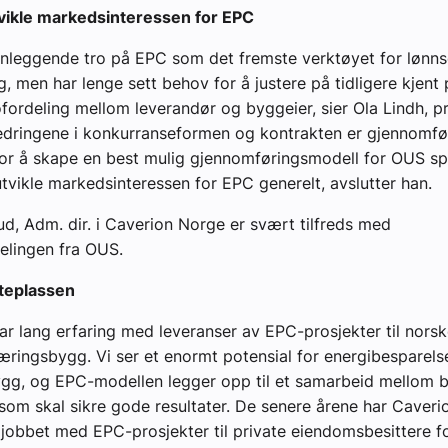
vikle markedsinteressen for EPC
nnleggende tro på EPC som det fremste verktøyet for lønn
g, men har lenge sett behov for å justere på tidligere kjent
kofordeling mellom leverandør og byggeier, sier Ola Lindh, pr
edringene i konkurranseformen og kontrakten er gjennomf
or å skape en best mulig gjennomføringsmodell for OUS spe
tvikle markedsinteressen for EPC generelt, avslutter han.
d, Adm. dir. i Caverion Norge er svært tilfreds med
delingen fra OUS.
steplassen
ar lang erfaring med leveranser av EPC-prosjekter til nor
æringsbygg. Vi ser et enormt potensial for energibesparelse
ygg, og EPC-modellen legger opp til et samarbeid mellom 
som skal sikre gode resultater. De senere årene har Caveri
jobbet med EPC-prosjekter til private eiendomsbesittere f