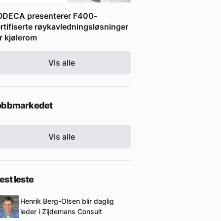
ODECA presenterer F400-
rtifiserte røykavledningsløsninger
r kjølerom
Vis alle
obbmarkedet
Vis alle
st leste
Henrik Berg-Olsen blir daglig
leder i Zijdemans Consult