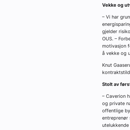
Vekke og ut
– Vi har gru
energisparin
gjelder risi
OUS. – Forb
motivasjon f
å vekke og u
Knut Gaaseru
kontraktstil
Stolt av før
– Caverion h
og private n
offentlige b
entreprenør 
utelukkende 