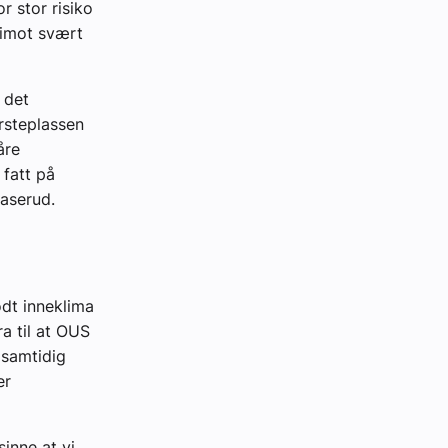
r stor risiko
rimot svært
 det
ørsteplassen
åre
 fatt på
aserud.
odt inneklima
ra til at OUS
 samtidig
er
inne at vi