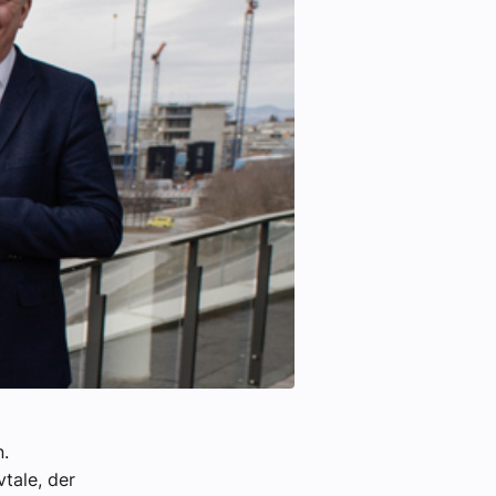
n.
tale, der