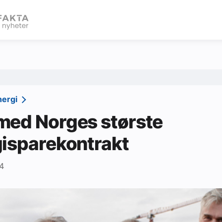
eBlad
nergi
med Norges største
isparekontrakt
4