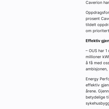
Caverion ha
Oppdragsford
prosent Cav
tildelt oppd
om prioriter
Effektiv gj
– OUS har 1 
millioner kW
å få med oss
ambisjonen, 
Energy Perf
effektiv gje
årene. Gjen
betydelige t
sykehusbygg