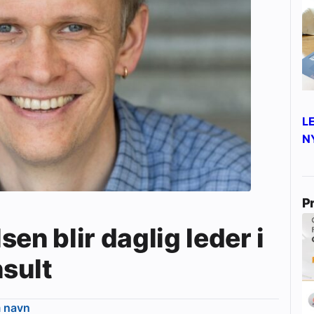
L
N
P
en blir daglig leder i
sult
m navn