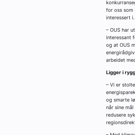
konkurranseg
for oss som 
interessert i.
– OUS har ut
interessant 
og at OUS me
energirådgiv
arbeidet me
Ligger i ry
– Vi er stol
energisparek
og smarte løs
når sine mål
redusere syk
regionsdirek
– Med klimau