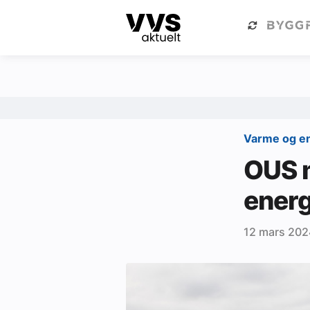
Kategorier
Om VVS Aktuelt
Kategorier
Sanitær
Varme og e
Ventilasjon
OUS 
Varme og energi
energ
Byggautomasjon
12 mars 202
Vann og avløp
Aktuelle prosjekter
Om VVS Aktuelt