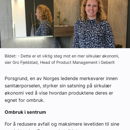
Om VVS Aktuelt
Kontakt oss:
Abonner på fagbladet Byggfakta Nyheter
Annonsere i VVS Aktuelt
Kontakt oss
Bildet: - Dette er et viktig steg mot en mer sirkulær økonomi,
sier Gro Fjeldstad, Head of Product Management i Geberit
Tips oss
Porsgrund, en av Norges ledende merkevarer innen
eBlad
sanitærporselen, styrker sin satsning på sirkulær
økonomi ved å vise hvordan produktene deres er
egnet for ombruk.
Ombruk i sentrum
For å redusere avfall og maksimere levetiden til sine