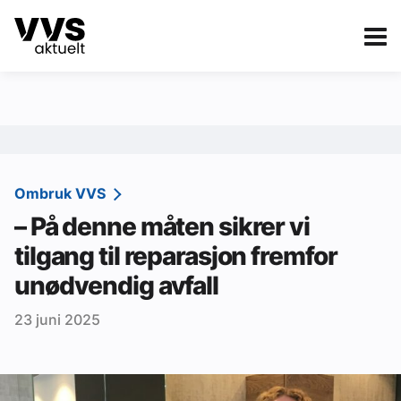
Kategorier
Om VVS Aktuelt
eBlad
Kategorier
Sanitær
Ombruk VVS
– På denne måten sikrer vi
Ventilasjon
tilgang til reparasjon fremfor
Varme og energi
unødvendig avfall
Byggautomasjon
23 juni 2025
Vann og avløp
Aktuelle prosjekter