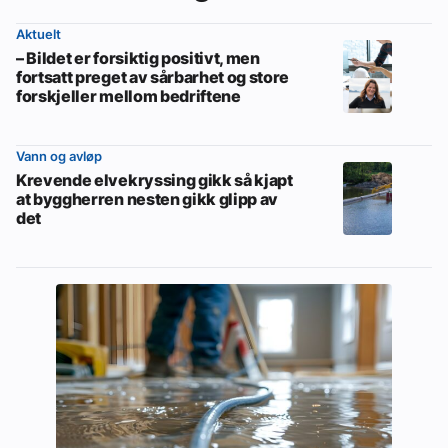
Aktuelt
– Bildet er forsiktig positivt, men
fortsatt preget av sårbarhet og store
forskjeller mellom bedriftene
Vann og avløp
Krevende elvekryssing gikk så kjapt
at byggherren nesten gikk glipp av
det