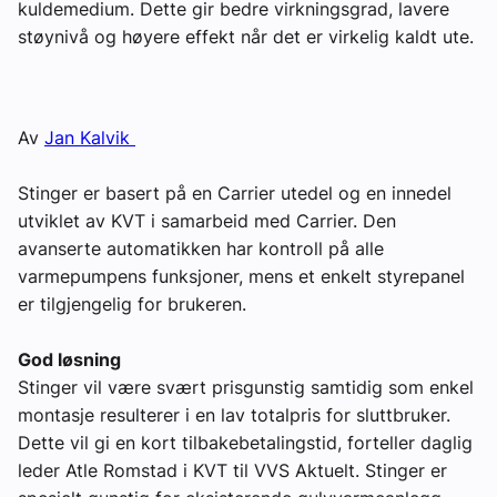
kuldemedium. Dette gir bedre virkningsgrad, lavere
Om VVS Aktuelt
støynivå og høyere effekt når det er virkelig kaldt ute.
Kontakt oss:
Abonner på fagbladet Byggfakta Nyheter
Av
Jan Kalvik
Annonsere i VVS Aktuelt
Stinger er basert på en Carrier utedel og en innedel
Kontakt oss
utviklet av KVT i samarbeid med Carrier. Den
avanserte automatikken har kontroll på alle
Tips oss
varmepumpens funksjoner, mens et enkelt styrepanel
er tilgjengelig for brukeren.
eBlad
God løsning
Stinger vil være svært prisgunstig samtidig som enkel
montasje resulterer i en lav totalpris for sluttbruker.
Dette vil gi en kort tilbakebetalingstid, forteller daglig
leder Atle Romstad i KVT til VVS Aktuelt. Stinger er