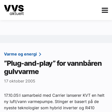
Kategorier
Om VVS Aktuelt
eBlad
Kategorier
Sanitær
Varme og energi
”Plug-and-play” for vannbåren
Ventilasjon
gulvvarme
Varme og energi
17 oktober 2005
Byggautomasjon
Vann og avløp
17.10.05:I samarbeid med Carrier lanserer KVT en helt
ny luft/vann varmepumpe. Stinger er basert på de
Aktuelle prosjekter
nyeste teknologier som hybrid inverter og R410