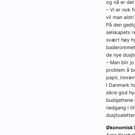
og nå er det
– Vi er nok 
vil man aldri
På den gedi
selskapets r
svært høy hy
baderommet. 
de nye dusjt
– Man blir j
problem å be
papir, innrø
I Danmark ha
sikre god hy
budsjettene 
nedgang i ti
dusjtoaletter
Økonomisk l