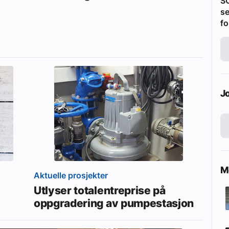
S
se
fo
J
Me
Aktuelle prosjekter
Utlyser totalentreprise på
oppgradering av pumpestasjon