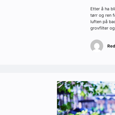
Etter å ha b
tørr og ren f
luften på ba
grovfilter og
Red