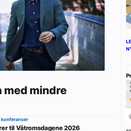
L
N
P
a med mindre
 konferanser
erer til Våtromsdagene 2026