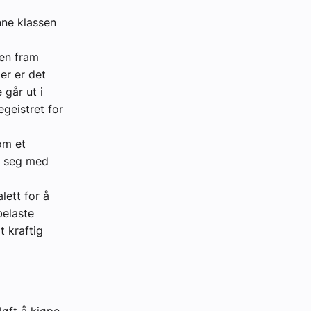
nne klassen
en fram
er er det
 går ut i
geistret for
om et
e seg med
lett for å
belaste
 kraftig