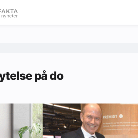
eBlad
ytelse på do