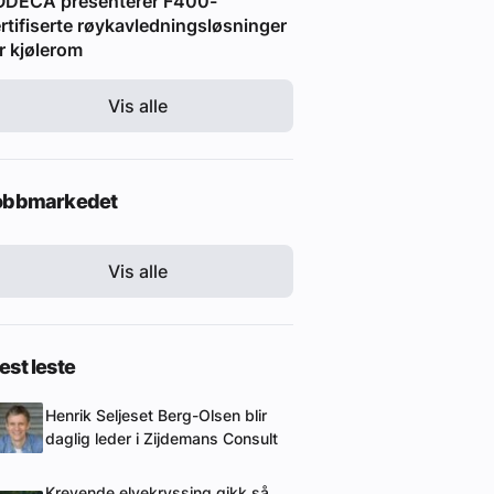
ODECA presenterer F400-
rtifiserte røykavledningsløsninger
r kjølerom
Vis alle
obbmarkedet
Vis alle
st leste
Henrik Seljeset Berg-Olsen blir
daglig leder i Zijdemans Consult
Krevende elvekryssing gikk så