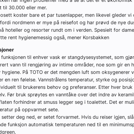
ken har ingen problemer med å se at det er et økonomisk l
t til 30.000 eller mer.
klosett koster bare et par tusenlapper, men likevel gleder vi
 fordi nordmenn er mye på reisefot og har prøvd de nye du
på hoteller og resorter rundt om i verden. Spesielt for dame
 nytte rent hygienemessig også, mener Korsbakken
sjoner
 funksjonen til enhver vask er stangdysesystemet, som gjør
ert vann til rengjøring av intime områder, noe som gir en h
av hygiene. På TOTO er det mengden luft som oksygenerer 
er en ren følelse. Vannstrålens temperatur, styrke og posisj
dividuelt til brukerens behov og preferanser. Etter hver bruk
lv. Før bruk sprøytes en vanntåke over det indre av keram
laten forhindrer at smuss legger seg i toalettet. Det er mulig
eratur på oppvarmet sete.
 setter deg ned, er setet forvarmet. Hvis du reiser igjen, slå
de funksjon automatisk temperaturen ned til en minimumsp
ndgreen.