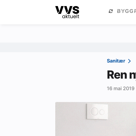
Kategorier
Om VVS Aktuelt
Kategorier
Sanitær
Sanitær
Ventilasjon
Ren n
Varme og energi
16 mai 2019
Byggautomasjon
Vann og avløp
Aktuelle prosjekter
Om VVS Aktuelt