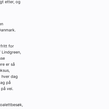
gt etter, og
en
Danmark.
ritt for
f Lindgreen,
sse
re er så
uksus,
r hver dag
dag på
på vei.
toalettbesøk,