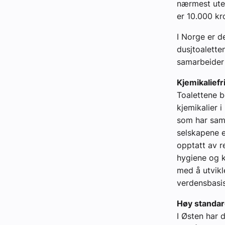
nærmest uten
er 10.000 kr
I Norge er d
dusjtoalette
samarbeider
Kjemikaliefri
Toalettene b
kjemikalier i
som har sam
selskapene e
opptatt av r
hygiene og 
med å utvikl
verdensbasis
Høy standa
I Østen har 