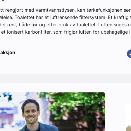
litt rengjort med varmtvannsdysen, kan tørkefunksjonen sør
ølelse. Toalettet har et luftrensende filtersystem. Et kraftig 
det rent, både før og etter bruk av toalettet. Luften suges 
 et ionisert karbonfilter, som frigjør luften for ubehagelige l
aksjon