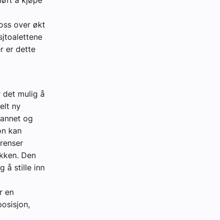
øft å kjøpe
 oss over økt
sjtoalettene
r er dette
 det mulig å
elt ny
vannet og
on kan
 renser
ikken. Den
 å stille inn
r en
osisjon,