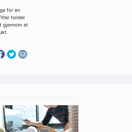
ge for en
filter holder
ut gjennom et
ukt.