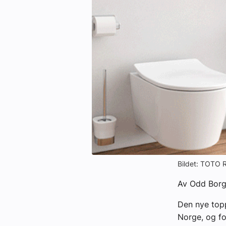
Kontakt oss:
Abonner på fagbladet Byggfakta N
Annonsere i VVS Aktuelt
Kontakt oss
Tips oss
eBlad
Bildet: TOTO R
Av Odd Borg
Den nye topp
Norge, og fo