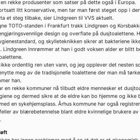
 en rekke produsenter som satser på dette også i Europa.
fortsatt litt konservative, men tar man først steget opp i de
 ta et steg tilbake, sier Lindgreen til VVS aktuelt.
gne TOTO-standen i Frankfurt trakk Lindgreen og Korsbakk
engjøringsvennlige design og overflate på dusjtoalettene. H
gienestandard, og skylleteknikken sikrer at bakteriene ikke
Lindgreen innrømmer at han i godt voksen alder er blitt be
oalettene.
o ikke ordentlig ren uten vann, og jeg opplever det nesten s
nytte meg av de tradisjonelle toalettene der man må tørk
mmer han.
r en rekke kommuner nå tilbudt eldre mennesker et dusjtoa
giene og dermed sikre at de eldre kan bo hjemme og ikke 
med en sykehjemsplass. Århus kommune har også registrert
lfeller av blærebetennelse blant eldre kvinnelige brukere av
.
øft