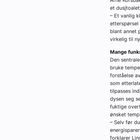
Arne Korsbak
et dusjtoalet
– Et vanlig 
etterspørsel
blant annet 
virkelig til
Mange funk
Den sentrale
bruke temper
forståelse 
som etterlat
tilpasses in
dysen seg se
fuktige overf
ønsket temp
– Selv før du
energisparen
forklarer Li