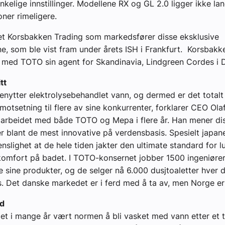
kelige innstillinger. Modellene RX og GL 2.0 ligger ikke lan
oner rimeligere.
et Korsbakken Trading som markedsfører disse eksklusive
ne, som ble vist fram under årets ISH i Frankfurt. Korsbakk
 med TOTO sin agent for Skandinavia, Lindgreen Cordes i 
tt
enytter elektrolysebehandlet vann, og dermed er det totalt f
 motsetning til flere av sine konkurrenter, forklarer CEO Ola
arbeidet med både TOTO og Mepa i flere år. Han mener di
r blant de mest innovative på verdensbasis. Spesielt japane
enslighet at de hele tiden jakter den ultimate standard for l
komfort på badet. I TOTO-konsernet jobber 1500 ingeniøre
e sine produkter, og de selger nå 6.000 dusjtoaletter hver 
. Det danske markedet er i ferd med å ta av, men Norge er 
rd
det i mange år vært normen å bli vasket med vann etter et 