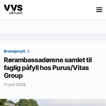
Kategorier
Om VVS Aktuelt
eBlad
Kategorier
Sanitær
Bransjenytt
Rørambassadørene samlet til
Ventilasjon
faglig påfyll hos Purus/Vitas
Varme og energi
Group
Byggautomasjon
11 juni 2026
Vann og avløp
Aktuelle prosjekter