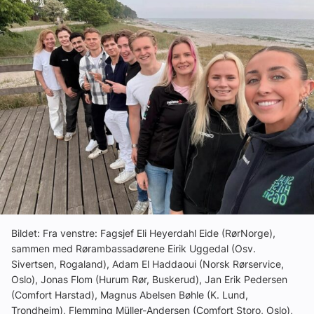
Om VVS Aktuelt
Kontakt oss:
Abonner på fagbladet Byggfakta Nyheter
Annonsere i VVS Aktuelt
Kontakt oss
Tips oss
eBlad
Bildet: Fra venstre: Fagsjef Eli Heyerdahl Eide (RørNorge),
sammen med Rørambassadørene Eirik Uggedal (Osv.
Sivertsen, Rogaland), Adam El Haddaoui (Norsk Rørservice,
Oslo), Jonas Flom (Hurum Rør, Buskerud), Jan Erik Pedersen
(Comfort Harstad), Magnus Abelsen Bøhle (K. Lund,
Trondheim), Flemming Müller-Andersen (Comfort Storo, Oslo),