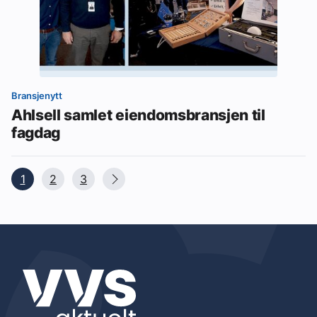
Bransjenytt
Ahlsell samlet eiendomsbransjen til
fagdag
1
2
3