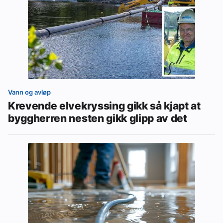
Vann og avløp
Krevende elvekryssing gikk så kjapt at
byggherren nesten gikk glipp av det