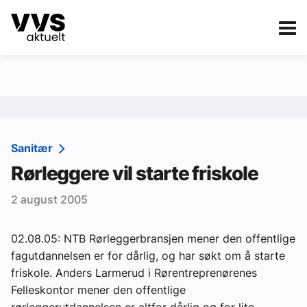
Kategorier
Om VVS Aktuelt
eBlad
Kategorier
Sanitær
Sanitær
Rørleggere vil starte friskole
Ventilasjon
2 august 2005
Varme og energi
Byggautomasjon
02.08.05: NTB Rørleggerbransjen mener den offentlige
fagutdannelsen er for dårlig, og har søkt om å starte
Vann og avløp
friskole. Anders Larmerud i Rørentreprenørenes
Aktuelle prosjekter
Felleskontor mener den offentlige
rørleggerutdannelsen er altfor dårlig og for lite