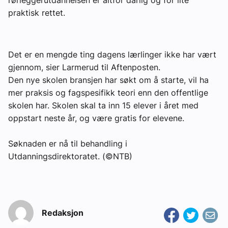
praktisk rettet.
Om VVS Aktuelt
Kontakt oss:
Det er en mengde ting dagens lærlinger ikke har vært
Abonner på fagbladet Byggfakta Nyheter
gjennom, sier Larmerud til Aftenposten.
Annonsere i VVS Aktuelt
Den nye skolen bransjen har søkt om å starte, vil ha
mer praksis og fagspesifikk teori enn den offentlige
Kontakt oss
skolen har. Skolen skal ta inn 15 elever i året med
oppstart neste år, og være gratis for elevene.
Tips oss
Søknaden er nå til behandling i
eBlad
Utdanningsdirektoratet. (©NTB)
Redaksjon