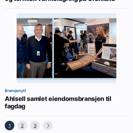
Bransjenytt
Ahlsell samlet eiendomsbransjen til
fagdag
1
2
3