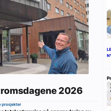
L
N
P
Våtromsdagene 2026
e prosjekter