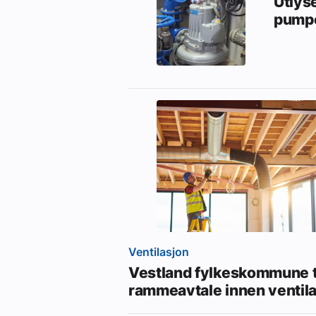
Utlys
pumpe
Ventilasjon
Vestland fylkeskommune t
rammeavtale innen ventil