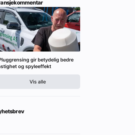
ransjekommentar
Pluggrensing gir betydelig bedre
stighet og spyleeffekt
Vis alle
yhetsbrev