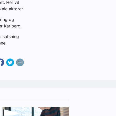
t. Her vil
kale aktører.
aring og
r Karlberg.
e satsning
ene.