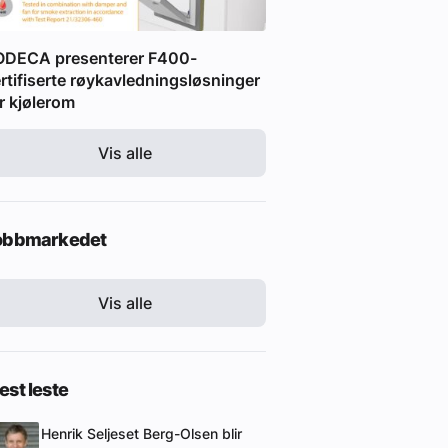
ODECA presenterer F400-
rtifiserte røykavledningsløsninger
r kjølerom
Vis alle
obbmarkedet
Vis alle
st leste
Henrik Seljeset Berg-Olsen blir