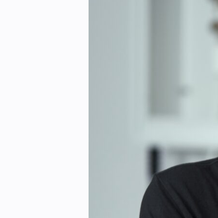
Kontakt oss:
Abonner på fagbladet Byggfakta N
Annonsere i VVS Aktuelt
Kontakt oss
Tips oss
eBlad