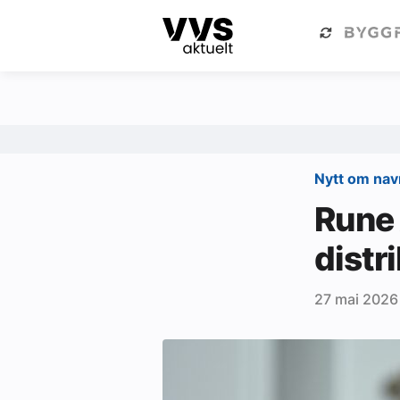
Kategorier
Om VVS Aktuelt
Kategorier
Sanitær
Nytt om na
Ventilasjon
Rune 
Varme og energi
distr
Byggautomasjon
27 mai 2026
Vann og avløp
Aktuelle prosjekter
Om VVS Aktuelt