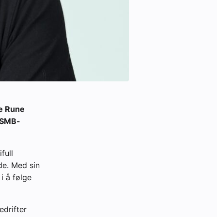
ke Rune
t SMB-
full
e. Med sin
i å følge
edrifter