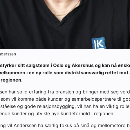
Anderssen
styrker sitt salgsteam i Oslo og Akershus og kan nå øns
elkommen i en ny rolle som distriktsansvarlig rettet mo
 regionen.
en har solid erfaring fra bransjen og bringer med seg verdi
som vil komme både kunder og samarbeidspartnere til god
ståelse og gode relasjonsbygging, vil han ha en viktig rolle 
ende kunder og utvikle nye kundeforhold i regionen.
illing vil Anderssen ha særlig fokus på små og mellomstore b