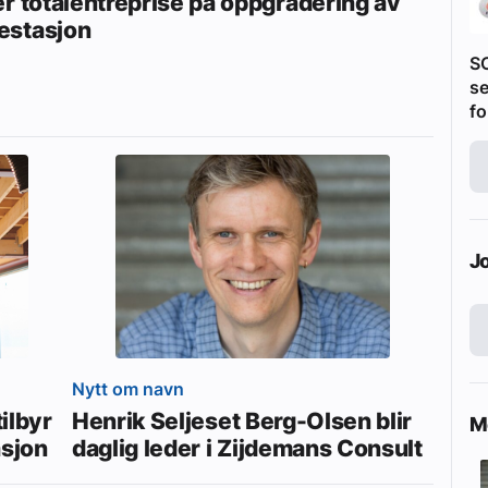
er totalentreprise på oppgradering av
stasjon
S
se
fo
J
Nytt om navn
ilbyr
Henrik Seljeset Berg-Olsen blir
Me
asjon
daglig leder i Zijdemans Consult