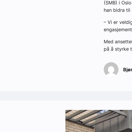
(SMB) i Oslo
han bidra ti
– Vi er veld
engasjement 
Med ansettel
på å styrke 
Bjø