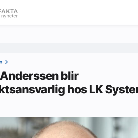
eBlad
vn
Anderssen blir
iktsansvarlig hos LK Syst