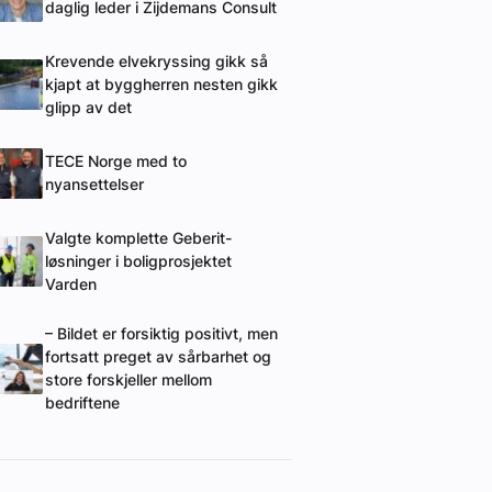
daglig leder i Zijdemans Consult
Krevende elvekryssing gikk så
kjapt at byggherren nesten gikk
glipp av det
TECE Norge med to
nyansettelser
Valgte komplette Geberit-
løsninger i boligprosjektet
Varden
– Bildet er forsiktig positivt, men
fortsatt preget av sårbarhet og
store forskjeller mellom
bedriftene