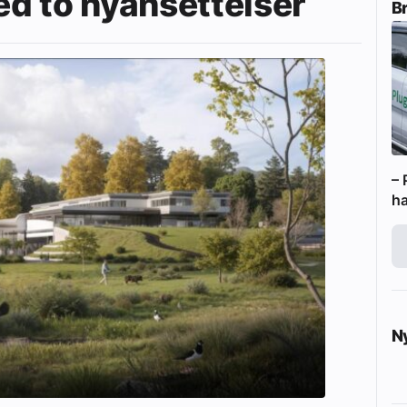
d to nyansettelser
B
– 
ha
N