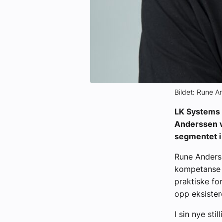
Bildet: Rune 
LK Systems 
Anderssen v
segmentet i
Rune Anderss
kompetanse 
praktiske for
opp eksister
I sin nye st