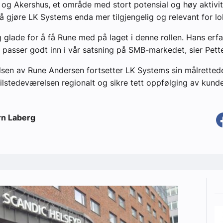
 og Akershus, et område med stort potensial og høy aktivite
l å gjøre LK Systems enda mer tilgjengelig og relevant for lo
ig glade for å få Rune med på laget i denne rollen. Hans erf
passer godt inn i vår satsning på SMB-markedet, sier Pette
sen av Rune Andersen fortsetter LK Systems sin målretted
tilstedeværelsen regionalt og sikre tett oppfølging av kund
rn Laberg