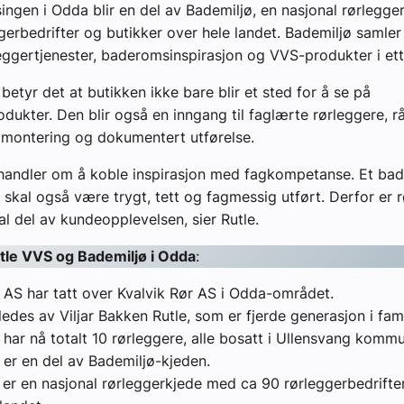
ingen i Odda blir en del av Bademiljø, en nasjonal rørlegg
gerbedrifter og butikker over hele landet. Bademiljø samler
leggertjenester, baderomsinspirasjon og VVS-produkter i et
betyr det at butikken ikke bare blir et sted for å se på
ukter. Den blir også en inngang til faglærte rørleggere, r
 montering og dokumentert utførelse.
handler om å koble inspirasjon med fagkompetanse. Et bad
t skal også være trygt, tett og fagmessig utført. Derfor er 
al del av kundeopplevelsen, sier Rutle.
tle VVS og Bademiljø i Odda
:
 AS har tatt over Kvalvik Rør AS i Odda-området.
ledes av Viljar Bakken Rutle, som er fjerde generasjon i fami
 har nå totalt 10 rørleggere, alle bosatt i Ullensvang komm
 er en del av Bademiljø-kjeden.
 er en nasjonal rørleggerkjede med ca 90 rørleggerbedrifte