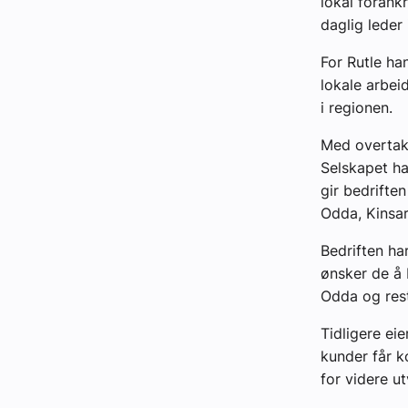
lokal forank
daglig leder 
For Rutle ha
lokale arbei
i regionen.
Med overtake
Selskapet ha
gir bedrifte
Odda, Kinsar
Bedriften ha
ønsker de å 
Odda og res
Tidligere ei
kunder får k
for videre ut