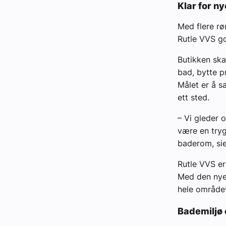
Klar for ny
Med flere rø
Rutle VVS god
Butikken ska
bad, bytte p
Målet er å s
ett sted.
– Vi gleder 
være en tryg
baderom, sie
Rutle VVS er
Med den nye 
hele området
Bademiljø 