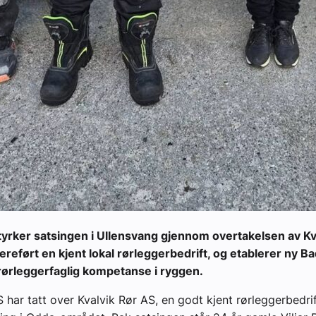
yrker satsingen i Ullensvang gjennom overtakelsen av Kva
ereført en kjent lokal rørleggerbedrift, og etablerer ny B
rørleggerfaglig kompetanse i ryggen.
 har tatt over Kvalvik Rør AS, en godt kjent rørleggerbedri