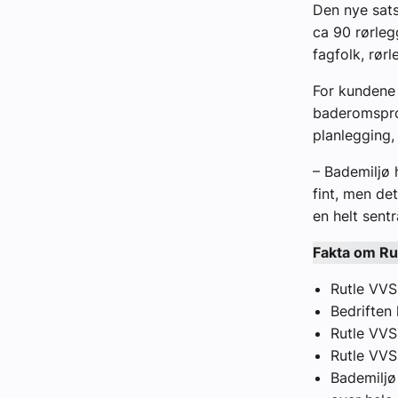
Den nye sats
ca 90 rørleg
fagfolk, rør
For kundene 
baderomsprod
planlegging,
– Bademiljø 
fint, men de
en helt sentr
Fakta om Ru
Rutle VVS
Bedriften 
Rutle VVS
Rutle VVS
Bademiljø