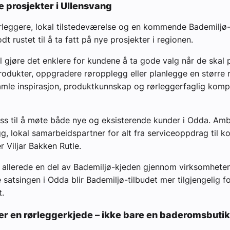
e prosjekter i Ullensvang
rleggere, lokal tilstedeværelse og en kommende Bademiljø-
t rustet til å ta fatt på nye prosjekter i regionen.
l gjøre det enklere for kundene å ta gode valg når de skal
rodukter, oppgradere røropplegg eller planlegge en større 
amle inspirasjon, produktkunnskap og rørleggerfaglig kom
oss til å møte både nye og eksisterende kunder i Odda. Amb
g, lokal samarbeidspartner for alt fra serviceoppdrag til k
r Viljar Bakken Rutle.
 allerede en del av Bademiljø-kjeden gjennom virksomheten 
satsingen i Odda blir Bademiljø-tilbudet mer tilgjengelig fo
.
er en rørleggerkjede – ikke bare en baderomsbuti