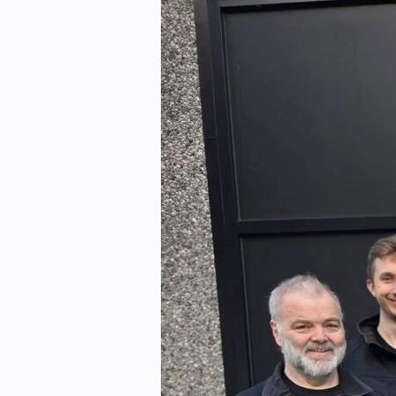
Kontakt oss:
Abonner på fagbladet Byggfakta N
Annonsere i VVS Aktuelt
Kontakt oss
Tips oss
eBlad