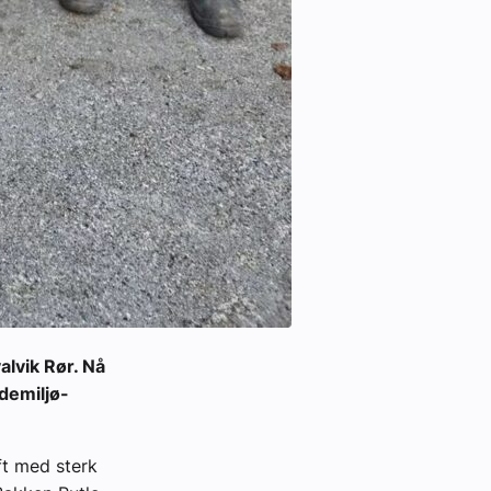
lvik Rør. Nå
ademiljø-
ft med sterk