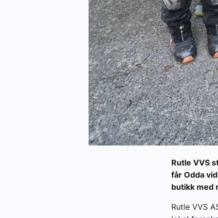
Rutle VVS st
får Odda vid
butikk med 
Rutle VVS AS