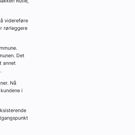
Bakken Rutle,
å videreføre
r rørleggere
kommune.
mmunen. Det
t annet
.
oner. Nå
 kundene i
eksisterende
 utgangspunkt