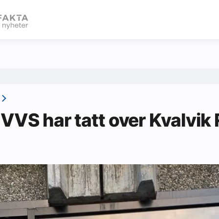
eBlad
 VVS har tatt over Kvalvik 