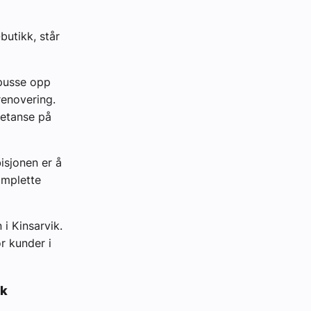
butikk, står
 pusse opp
renovering.
petanse på
isjonen er å
omplette
i Kinsarvik.
r kunder i
kk