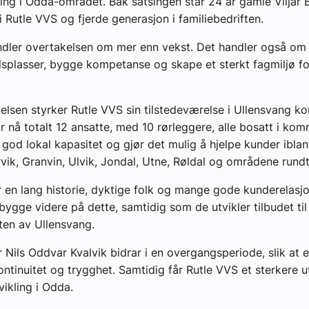
ring i Odda-området. Bak satsingen står 24 år gamle Viljar 
i Rutle VVS og fjerde generasjon i familiebedriften.
ndler overtakelsen om mer enn vekst. Det handler også om 
dsplasser, bygge kompetanse og skape et sterkt fagmiljø fo
lsen styrker Rutle VVS sin tilstedeværelse i Ullensvang 
r nå totalt 12 ansatte, med 10 rørleggere, alle bosatt i ko
n god lokal kapasitet og gjør det mulig å hjelpe kunder iblan
vik, Granvin, Ulvik, Jondal, Utne, Røldal og områdene rundt
r en lang historie, dyktige folk og mange gode kunderelasj
bygge videre på dette, samtidig som de utvikler tilbudet til
ten av Ullensvang.
er Nils Oddvar Kvalvik bidrar i en overgangsperiode, slik at 
ontinuitet og trygghet. Samtidig får Rutle VVS et sterkere
vikling i Odda.