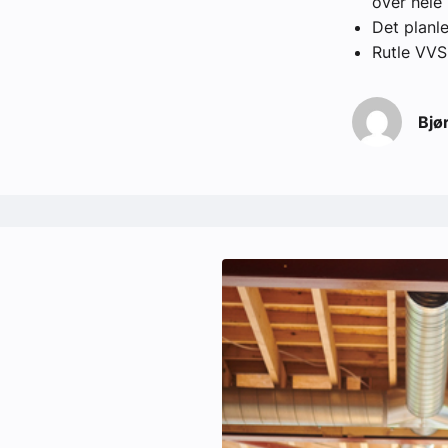
over hele 
Det planl
Rutle VVS 
Bjø