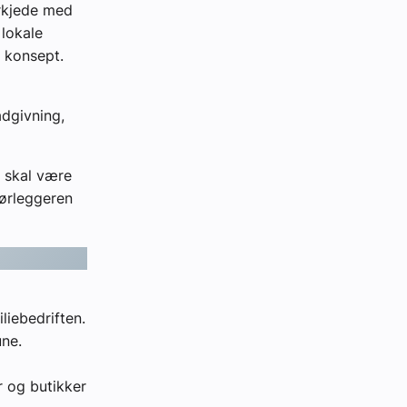
erkjede med
 lokale
t konsept.
ådgivning,
 skal være
rørleggeren
liebedriften.
une.
r og butikker