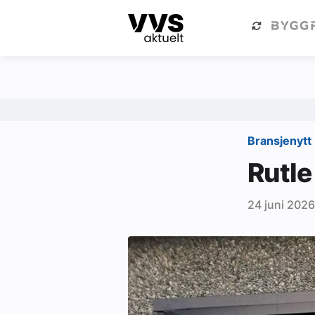
Kategorier
Om VVS Aktuelt
Kategorier
Sanitær
Bransjenytt
Ventilasjon
Rutle
Varme og energi
24 juni 2026
Byggautomasjon
Vann og avløp
Aktuelle prosjekter
Om VVS Aktuelt