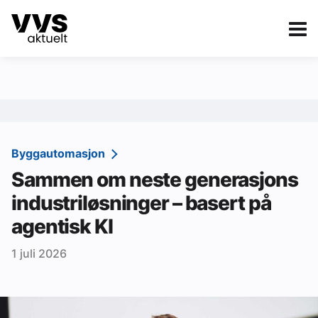
Kategorier
Om VVS Aktuelt
eBlad
Kategorier
Sanitær
Byggautomasjon
Sammen om neste generasjons
Ventilasjon
industriløsninger – basert på
Varme og energi
agentisk KI
Byggautomasjon
1 juli 2026
Vann og avløp
Aktuelle prosjekter