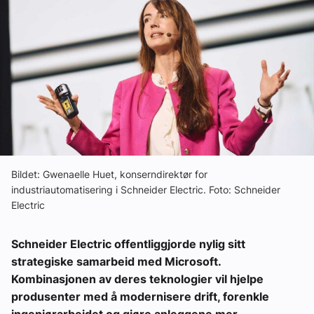
Om VVS Aktuelt
Kontakt oss:
Abonner på fagbladet Byggfakta Nyheter
Annonsere i VVS Aktuelt
Kontakt oss
Tips oss
Bildet: Gwenaelle Huet, konserndirektør for
industriautomatisering i Schneider Electric. Foto: Schneider
eBlad
Electric
Schneider Electric offentliggjorde nylig sitt
strategiske samarbeid med Microsoft.
Kombinasjonen av deres teknologier vil hjelpe
produsenter med å modernisere drift, forenkle
ingeniørarbeidet og gjøre anleggene mer