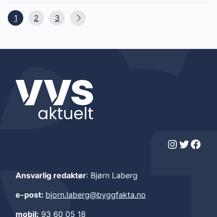
1
2
3
Instagram
Twitter
Facebook
Ansvarlig redaktør
: Bjørn Laberg
e-post:
bjorn.laberg@byggfakta.no
mobil:
93 60 05 18