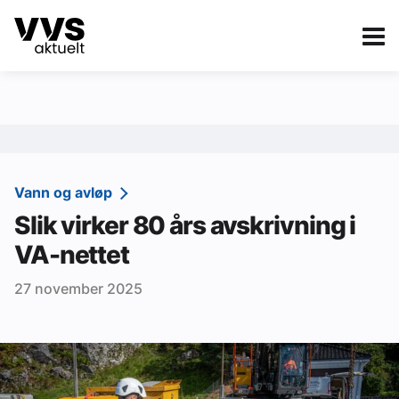
Kategorier
Om VVS Aktuelt
eBlad
Kategorier
Sanitær
Vann og avløp
Slik virker 80 års avskrivning i
Ventilasjon
VA-nettet
Varme og energi
27 november 2025
Byggautomasjon
Vann og avløp
Aktuelle prosjekter