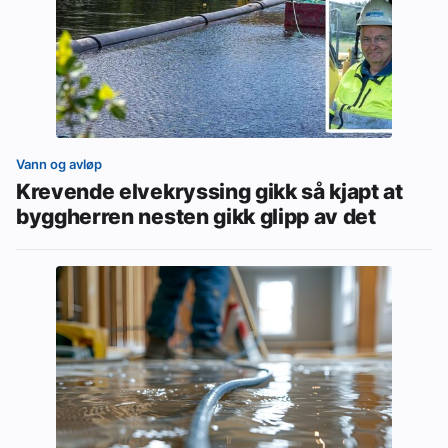
Vann og avløp
Krevende elvekryssing gikk så kjapt at
byggherren nesten gikk glipp av det