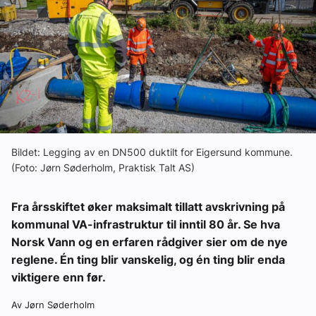
Om VVS Aktuelt
Kontakt oss:
Abonner på fagbladet Byggfakta Nyheter
Annonsere i VVS Aktuelt
Kontakt oss
Bildet: Legging av en DN500 duktilt for Eigersund kommune.
Tips oss
(Foto: Jørn Søderholm, Praktisk Talt AS)
eBlad
Fra årsskiftet øker maksimalt tillatt avskrivning på
kommunal VA-infrastruktur til inntil 80 år. Se hva
Norsk Vann og en erfaren rådgiver sier om de nye
reglene. Én ting blir vanskelig, og én ting blir enda
viktigere enn før.
Av Jørn Søderholm