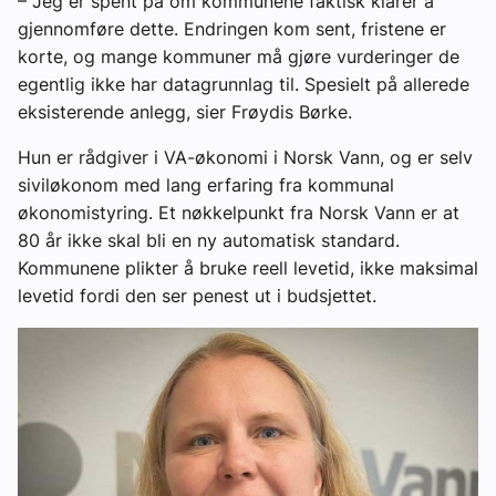
– Jeg er spent på om kommunene faktisk klarer å
gjennomføre dette. Endringen kom sent, fristene er
korte, og mange kommuner må gjøre vurderinger de
egentlig ikke har datagrunnlag til. Spesielt på allerede
eksisterende anlegg, sier Frøydis Børke.
Hun er rådgiver i VA-økonomi i Norsk Vann, og er selv
siviløkonom med lang erfaring fra kommunal
økonomistyring. Et nøkkelpunkt fra Norsk Vann er at
80 år ikke skal bli en ny automatisk standard.
Kommunene plikter å bruke
reell
levetid, ikke maksimal
levetid fordi den ser penest ut i budsjettet.