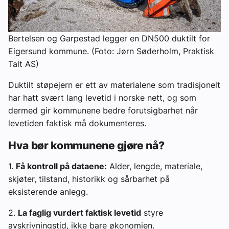
Bertelsen og Garpestad legger en DN500 duktilt for
Eigersund kommune. (Foto: Jørn Søderholm, Praktisk
Talt AS)
Duktilt støpejern er ett av materialene som tradisjonelt
har hatt svært lang levetid i norske nett, og som
dermed gir kommunene bedre forutsigbarhet når
levetiden faktisk må dokumenteres.
Hva bør kommunene gjøre nå?
1.
Få kontroll på dataene:
Alder, lengde, materiale,
skjøter, tilstand, historikk og sårbarhet på
eksisterende anlegg.
2.
La faglig vurdert faktisk levetid
styre
avskrivningstid, ikke bare økonomien.