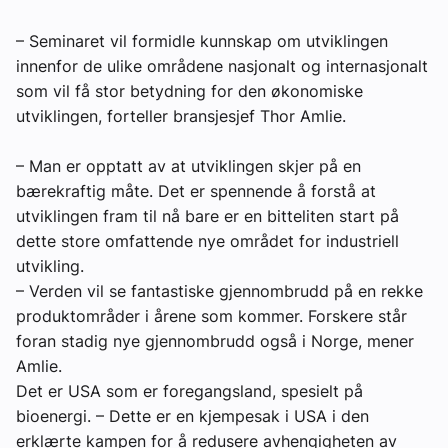
Om VVS Aktuelt
– Seminaret vil formidle kunnskap om utviklingen
innenfor de ulike områdene nasjonalt og internasjonalt
Kontakt oss:
som vil få stor betydning for den økonomiske
Abonner på fagbladet Byggfakta Nyheter
utviklingen, forteller bransjesjef Thor Amlie.
Annonsere i VVS Aktuelt
– Man er opptatt av at utviklingen skjer på en
bærekraftig måte. Det er spennende å forstå at
Kontakt oss
utviklingen fram til nå bare er en bitteliten start på
Tips oss
dette store omfattende nye området for industriell
utvikling.
– Verden vil se fantastiske gjennombrudd på en rekke
eBlad
produktområder i årene som kommer. Forskere står
foran stadig nye gjennombrudd også i Norge, mener
Amlie.
Det er USA som er foregangsland, spesielt på
bioenergi. – Dette er en kjempesak i USA i den
erklærte kampen for å redusere avhengigheten av