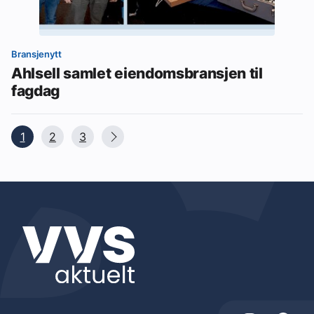
Bransjenytt
Ahlsell samlet eiendomsbransjen til
fagdag
1
2
3