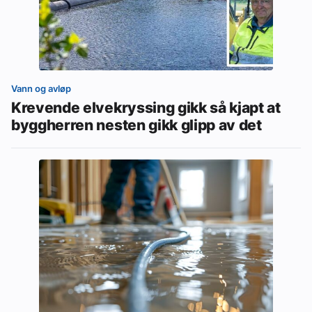
Vann og avløp
Krevende elvekryssing gikk så kjapt at
byggherren nesten gikk glipp av det