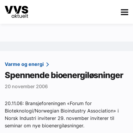
Kategorier
Om VVS Aktuelt
eBlad
Kategorier
Sanitær
Varme og energi
Spennende bioenergiløsninger
Ventilasjon
20 november 2006
Varme og energi
Byggautomasjon
20.11.06: Bransjeforeningen «Forum for
Bioteknologi/Norwegian Bioindustry Association» i
Vann og avløp
Norsk Industri inviterer 29. november inviterer til
Aktuelle prosjekter
seminar om nye bioenergiløsninger.