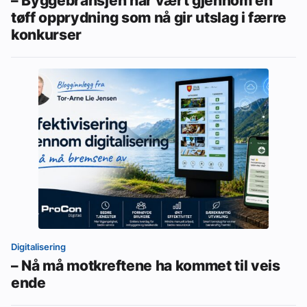
– Byggebransjen har vært gjennom en
tøff opprydning som nå gir utslag i færre
konkurser
Digitalisering
– Nå må motkreftene ha kommet til veis
ende