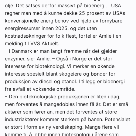
olje. Det satses derfor massivt på bioenergi. I USA
regner man med å kunne dekke 25 prosent av USAs
konvensjonelle energibehov ved hjelp av fornybare
energiressurser innen 2025, og det uten
kostnadsøkninger for folk flest, forteller Amlie i en
melding til VVS Aktuelt.
– I Danmark er man langt fremme når det gjelder
enzymer, sier Amlie. – Også i Norge er det stor
interesse for bioteknologi. Vi merker en økende
interesse spesielt blant skogeiere og bønder for
produksjon av diesel og etanol. I tillegg er bioenergi
fra avfall et voksende område.
– Den bioteknologiske produksjonen er liten i dag,
men forventes å mangedobles innen få år. Det er små
aktører som fører an, men det forventes at store
industriaktører kommer sterkere på banen. Potensialet
er stort i form av ny verdiskaping. Mange flere vil
komme til å jobbe innen bioteknologi i årene som