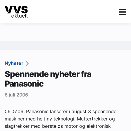
Kategorier
Om VVS Aktuelt
eBlad
Kategorier
Sanitær
Nyheter
Spennende nyheter fra
Ventilasjon
Panasonic
Varme og energi
6 juli 2006
Byggautomasjon
Vann og avløp
06.07.06: Panasonic lanserer i august 3 spennende
maskiner med helt ny teknologi. Muttertrekker og
Aktuelle prosjekter
slagtrekker med børsteløs motor og elektronisk