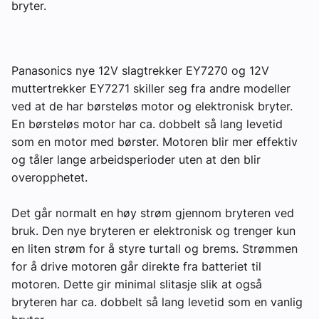
bryter.
Om VVS Aktuelt
Kontakt oss:
Panasonics nye 12V slagtrekker EY7270 og 12V
Abonner på fagbladet Byggfakta Nyheter
muttertrekker EY7271 skiller seg fra andre modeller
ved at de har børsteløs motor og elektronisk bryter.
Annonsere i VVS Aktuelt
En børsteløs motor har ca. dobbelt så lang levetid
Kontakt oss
som en motor med børster. Motoren blir mer effektiv
og tåler lange arbeidsperioder uten at den blir
Tips oss
overopphetet.
eBlad
Det går normalt en høy strøm gjennom bryteren ved
bruk. Den nye bryteren er elektronisk og trenger kun
en liten strøm for å styre turtall og brems. Strømmen
for å drive motoren går direkte fra batteriet til
motoren. Dette gir minimal slitasje slik at også
bryteren har ca. dobbelt så lang levetid som en vanlig