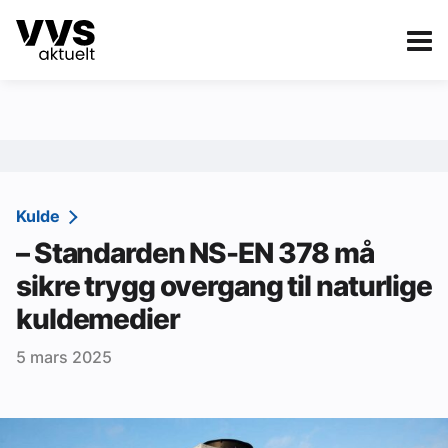
Kategorier
Om VVS Aktuelt
eBlad
Kategorier
Sanitær
Kulde
– Standarden NS-EN 378 må
Ventilasjon
sikre trygg overgang til naturlige
Varme og energi
kuldemedier
Byggautomasjon
5 mars 2025
Vann og avløp
Aktuelle prosjekter