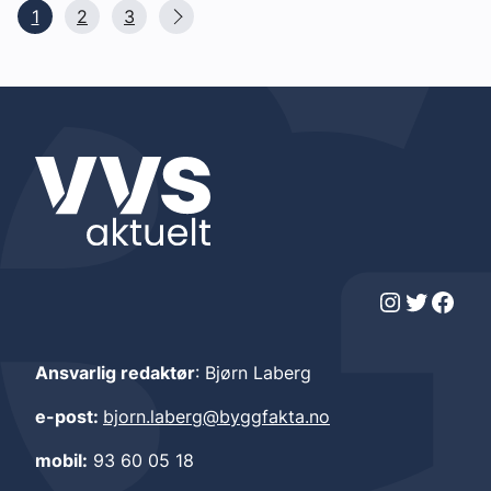
1
2
3
Instagram
Twitter
Facebook
Ansvarlig redaktør
: Bjørn Laberg
e-post:
bjorn.laberg@byggfakta.no
mobil:
93 60 05 18