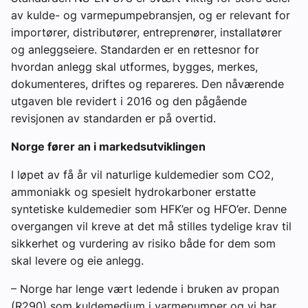
av kulde- og varmepumpebransjen, og er relevant for
importører, distributører, entreprenører, installatører
og anleggseiere. Standarden er en rettesnor for
hvordan anlegg skal utformes, bygges, merkes,
dokumenteres, driftes og repareres. Den nåværende
utgaven ble revidert i 2016 og den pågående
revisjonen av standarden er på overtid.
Norge fører an i markedsutviklingen
I løpet av få år vil naturlige kuldemedier som CO2,
ammoniakk og spesielt hydrokarboner erstatte
syntetiske kuldemedier som HFK’er og HFO’er. Denne
overgangen vil kreve at det må stilles tydelige krav til
sikkerhet og vurdering av risiko både for dem som
skal levere og eie anlegg.
– Norge har lenge vært ledende i bruken av propan
(R290) som kuldemedium i varmepumper og vi har