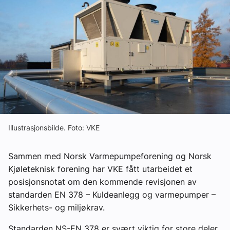
Om VVS Aktuelt
Kontakt oss:
Abonner på fagbladet Byggfakta Nyheter
Annonsere i VVS Aktuelt
Kontakt oss
Tips oss
Illustrasjonsbilde. Foto: VKE
eBlad
Sammen med Norsk Varmepumpeforening og Norsk
Kjøleteknisk forening har VKE fått utarbeidet et
posisjonsnotat om den kommende revisjonen av
standarden EN 378 – Kuldeanlegg og varmepumper –
Sikkerhets- og miljøkrav.
Standarden NS-EN 378 er svært viktig for store deler