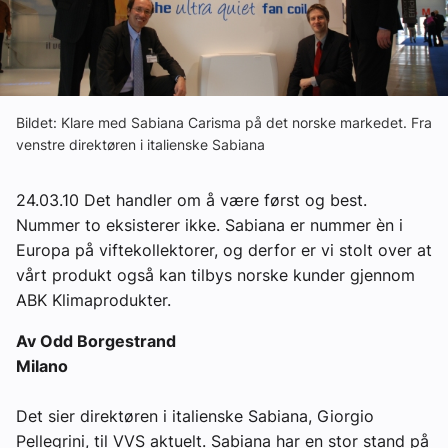
Om VVS Aktuelt
Kontakt oss:
Abonner på fagbladet Byggfakta Nyheter
Bildet: Klare med Sabiana Carisma på det norske markedet. Fra
venstre direktøren i italienske Sabiana
Annonsere i VVS Aktuelt
Kontakt oss
24.03.10 Det handler om å være først og best.
Nummer to eksisterer ikke. Sabiana er nummer èn i
Tips oss
Europa på viftekollektorer, og derfor er vi stolt over at
vårt produkt også kan tilbys norske kunder gjennom
eBlad
ABK Klimaprodukter.
Av Odd Borgestrand
Milano
Det sier direktøren i italienske Sabiana, Giorgio
Pellegrini, til VVS aktuelt. Sabiana har en stor stand på