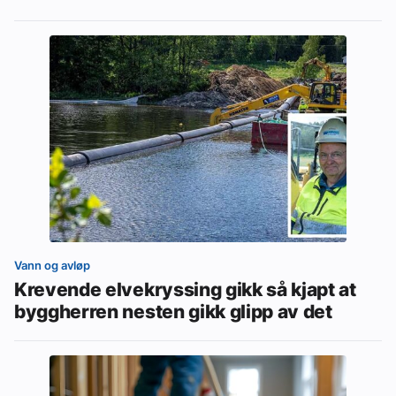
Vann og avløp
Krevende elvekryssing gikk så kjapt at
byggherren nesten gikk glipp av det