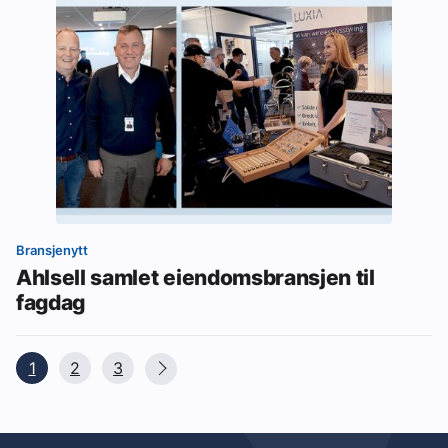
Bransjenytt
Ahlsell samlet eiendomsbransjen til
fagdag
1
2
3