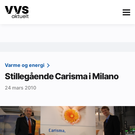
Kategorier
Om VVS Aktuelt
eBlad
Kategorier
Sanitær
Varme og energi
Stillegående Carisma i Milano
Ventilasjon
24 mars 2010
Varme og energi
Byggautomasjon
Vann og avløp
Aktuelle prosjekter