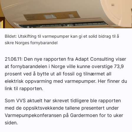
Om VVS Aktuelt
Kontakt oss:
Abonner på fagbladet Byggfakta Nyheter
Bildet: Utskifting til varmepumper kan gi et solid bidrag til å
sikre Norges fornybarandel
Annonsere i VVS Aktuelt
Kontakt oss
21.06.11: Den nye rapporten fra Adapt Consulting viser
at fornybarandelen i Norge ville kunne overstige 73,9
Tips oss
prosent ved å bytte ut all fossil og tilnærmet all
elektrisk oppvarming med varmepumper. Her finner du
eBlad
link til rapporten.
Som VVS aktuelt har skrevet tidligere ble rapporten
med de oppsiktsvekkende tallene presentert under
Varmepumpekonferansen på Gardermoen for to uker
siden.