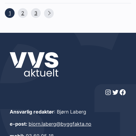
1
2
3
Instagram
Twitter
Facebook
Ansvarlig redaktør
: Bjørn Laberg
e-post:
bjorn.laberg@byggfakta.no