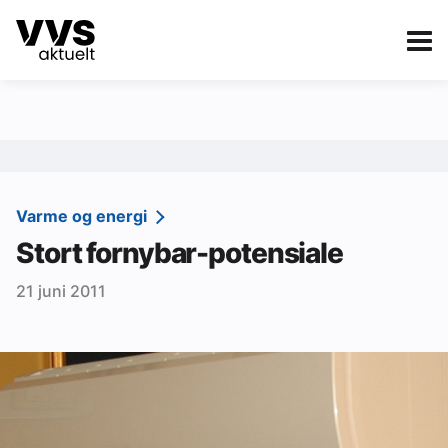
Kategorier
Om VVS Aktuelt
eBlad
Kategorier
Sanitær
Varme og energi
Stort fornybar-potensiale
Ventilasjon
21 juni 2011
Varme og energi
Byggautomasjon
Vann og avløp
Aktuelle prosjekter