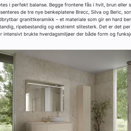
es i perfekt balanse. Begge frontene fås i hvit, brun eller s
senteres de tre nye benkeplatene Brecc, Silva og Beric, so
dbrytbar granittkeramikk – et materiale som gir en hard b
andig, ripebestandig og ekstremt slitesterk. Det er det per
or intensivt brukte hverdagsmiljøer der både form og funksjo