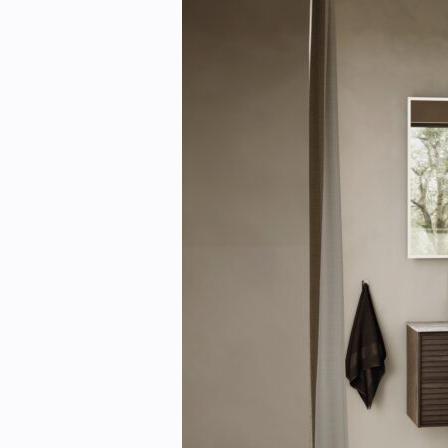
Kontakt oss:
Abonner på fagbladet Byggfakta N
Annonsere i VVS Aktuelt
Kontakt oss
Tips oss
eBlad