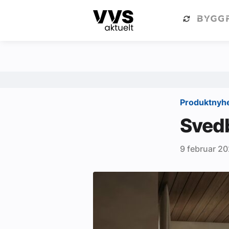
Kategorier
Om VVS Aktuelt
Kategorier
Sanitær
Produktnyh
Ventilasjon
Svedb
Varme og energi
9 februar 2
Byggautomasjon
Vann og avløp
Aktuelle prosjekter
Om VVS Aktuelt