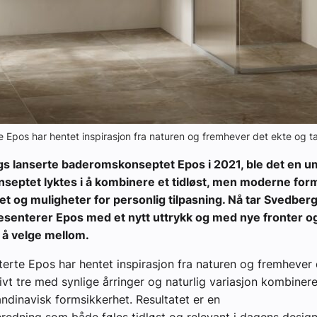
 Epos har hentet inspirasjon fra naturen og fremhever det ekte og ta
s lanserte baderomskonseptet Epos i 2021, ble det en u
nseptet lyktes i å kombinere et tidløst, men moderne fo
het og muligheter for personlig tilpasning. Nå tar Svedber
resenterer Epos med et nytt uttrykk og med nye fronter o
 å velge mellom.
erte Epos har hentet inspirasjon fra naturen og fremhever
sivt tre med synlige årringer og naturlig variasjon kombine
dinavisk formsikkerhet. Resultatet er en