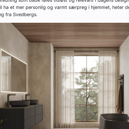
edning som både føles tidløst og relevant i dagens desig
l ha et mer personlig og varmt særpreg i hjemmet, heter de
ng fra Svedbergs.