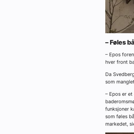
– Føles b
– Epos foren
hver front b
Da Svedberg
som manglet
– Epos er et
baderomsmøbe
funksjoner k
som føles bå
markedet, si