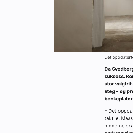
Det oppdaterte
Da Svedberg
suksess. Ko
stor valgfri
steg – og p
benkeplater
– Det oppdat
taktile. Mas
moderne skan