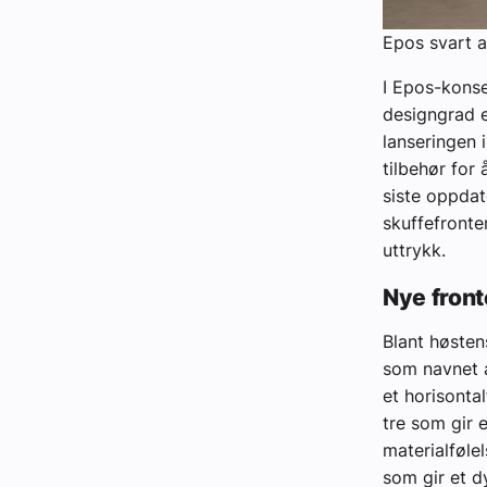
Epos svart a
I Epos-konse
designgrad 
lanseringen 
tilbehør for
siste oppdat
skuffefronte
uttrykk.
Nye front
Blant høstens
som navnet a
et horisontal
tre som gir 
materialføle
som gir et d