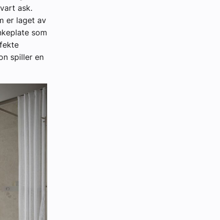
vart ask.
m er laget av
enkeplate som
fekte
n spiller en