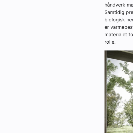
håndverk møt
Samtidig pre
biologisk ne
er varmebest
materialet f
rolle.