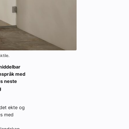
ktile.
middelbar
rmspråk med
gs neste
g
 det ekte og
res med