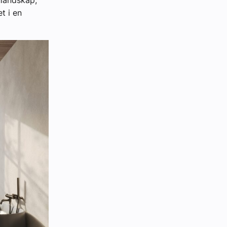
nlandskap,
t i en