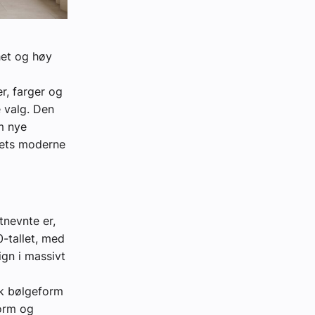
het og høy
r, farger og
e valg. Den
m nye
tets moderne
tnevnte er,
-tallet, med
ign i massivt
yk bølgeform
form og