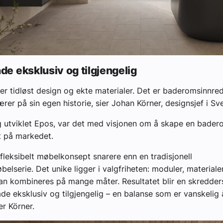
åde eksklusiv og tilgjengelig
er tidløst design og ekte materialer. Det er baderomsinnre
ærer på sin egen historie, sier Johan Körner, designsjef i S
 utviklet Epos, var det med visjonen om å skape en bader
 på markedet.
 fleksibelt møbelkonsept snarere enn en tradisjonell
lserie. Det unike ligger i valgfriheten: moduler, materiale
an kombineres på mange måter. Resultatet blir en skredder
de eksklusiv og tilgjengelig – en balanse som er vanskelig 
er Körner.