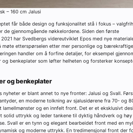
sk – 160 cm Jalusi
ptet får både design og funksjonalitet stå i fokus – valgfri
er de gjennomgående nøkkelordene. Siden den første
i 2021 har Svedbergs videreutviklet Epos med nye materiale
 å møte etterspørselen etter mer personlige og bærekraftig
eringen handler om å forfine detaljer, for eksempel gjenno
r og benkeplater som løfter helheten og forsterker konsep
er og benkeplater
 nyheter er blant annet to nye fronter: Jalusi og Svall. Førs
ntyder, en moderne tolkning av sjalusidørene fra 70- og 80
t lamellmønster og en innfelt front. Det er et eksklusivt des
et solid uttrykk og leder tankene til dyktig håndverk og høy
lse. Svall er en tynn og elegant bearbeidet front med en m
ynamisk og moderne uttrykk. En tredimensjonal front der 