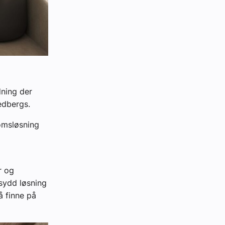
dning der
vedbergs.
omsløsning
r og
sydd løsning
å finne på