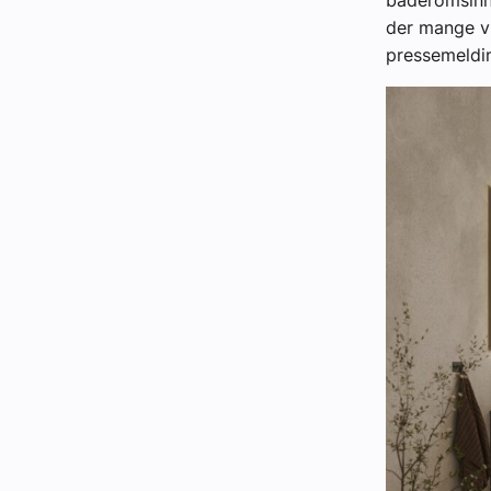
baderomsinnr
der mange vi
pressemeldi