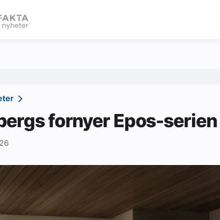
eBlad
eter
ergs fornyer Epos-serien
026