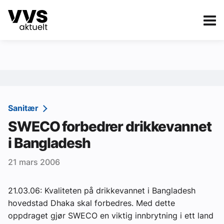
Kategorier
Om VVS Aktuelt
eBlad
Kategorier
Sanitær
Sanitær
SWECO forbedrer drikkevannet
Ventilasjon
i Bangladesh
Varme og energi
21 mars 2006
Byggautomasjon
Vann og avløp
21.03.06: Kvaliteten på drikkevannet i Bangladesh
hovedstad Dhaka skal forbedres. Med dette
Aktuelle prosjekter
oppdraget gjør SWECO en viktig innbrytning i ett land