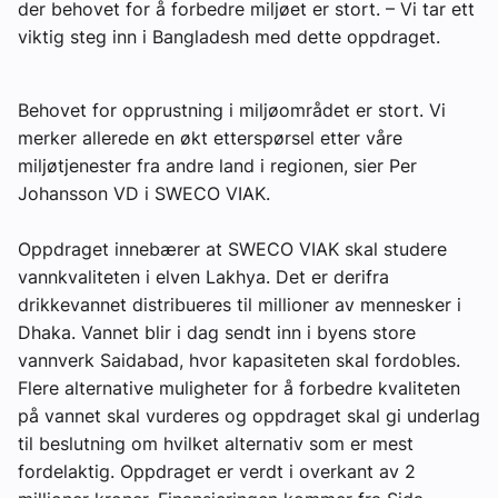
der behovet for å forbedre miljøet er stort. – Vi tar ett
Om VVS Aktuelt
viktig steg inn i Bangladesh med dette oppdraget.
Kontakt oss:
Behovet for opprustning i miljøområdet er stort. Vi
Abonner på fagbladet Byggfakta Nyheter
merker allerede en økt etterspørsel etter våre
miljøtjenester fra andre land i regionen, sier Per
Annonsere i VVS Aktuelt
Johansson VD i SWECO VIAK.
Kontakt oss
Oppdraget innebærer at SWECO VIAK skal studere
Tips oss
vannkvaliteten i elven Lakhya. Det er derifra
drikkevannet distribueres til millioner av mennesker i
eBlad
Dhaka. Vannet blir i dag sendt inn i byens store
vannverk Saidabad, hvor kapasiteten skal fordobles.
Flere alternative muligheter for å forbedre kvaliteten
på vannet skal vurderes og oppdraget skal gi underlag
til beslutning om hvilket alternativ som er mest
fordelaktig. Oppdraget er verdt i overkant av 2