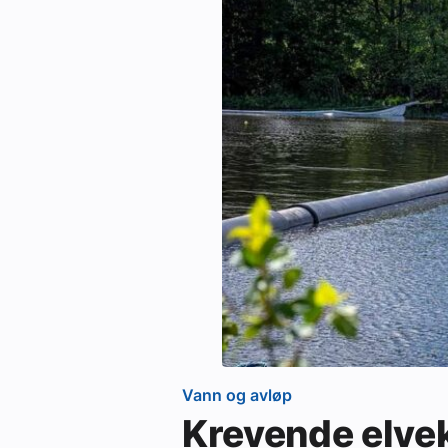
Vann og avløp
Krevende elvek