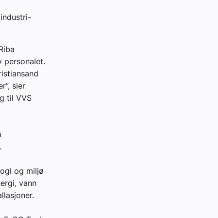
industri-
Riba
v personalet.
ristiansand
”, sier
g til VVS
m
e.
ogi og miljø
ergi, vann
llasjoner.