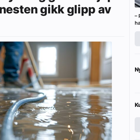
nesten gikk glipp av
– 
ha
N
K