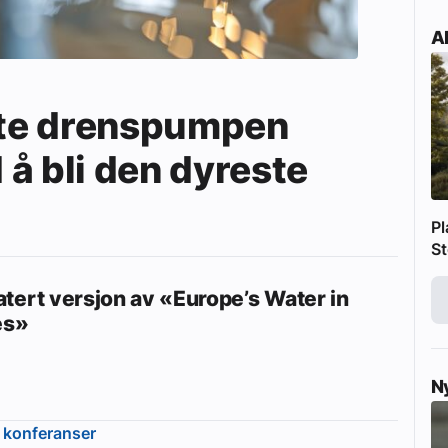
Ak
gste drenspumpen
å bli den dyreste
Pl
St
tert versjon av «Europe’s Water in
es»
N
 konferanser