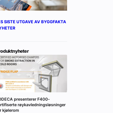
ES SISTE UTGAVE AV BYGGFAKTA
YHETER
roduktnyheter
ODECA presenterer F400-
rtifiserte røykavledningsløsninger
r kjølerom