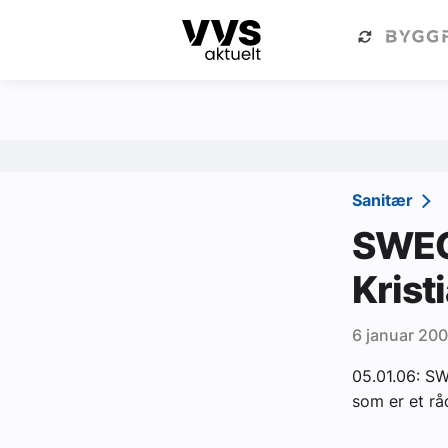
Kategorier
Om VVS Aktuelt
Kategorier
Sanitær
Sanitær
Ventilasjon
SWEC
Varme og energi
Krist
Byggautomasjon
6 januar 20
Vann og avløp
05.01.06: SW
Aktuelle prosjekter
som er et r
Om VVS Aktuelt