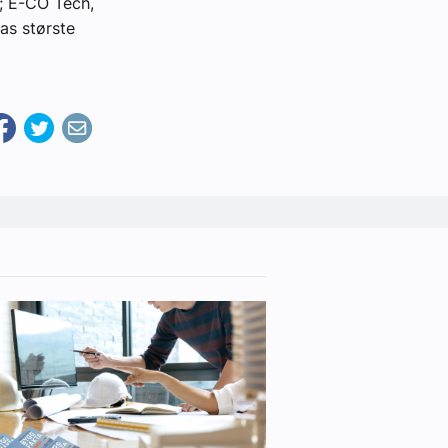
e; E-CO Tech,
as største