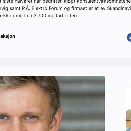
et siste halvåret har bedriften kjøpt konsulentvirksomheten
rvig samt P.Å. Elektro Forum og firmaet er et av Skandinavi
selskap med ca 3.700 medarbeidere.
aksjon