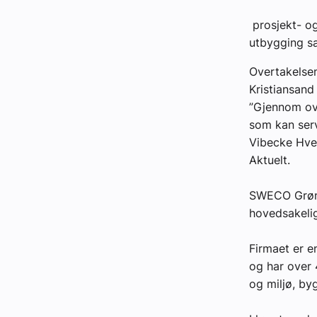
prosjekt- og
Kontakt oss:
utbygging s
Abonner på fagbladet Byggfakta N
Overtakelsen
Annonsere i VVS Aktuelt
Kristiansand
”Gjennom ove
Kontakt oss
som kan serv
Tips oss
Vibecke Hver
Aktuelt.
eBlad
SWECO Grøner
hovedsakelig
Firmaet er e
og har over 
og miljø, by