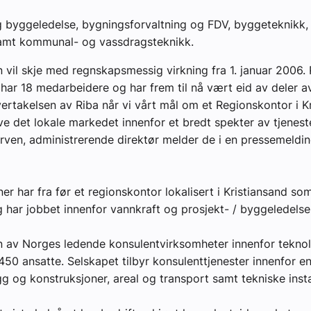
 byggeledelse, bygningsforvaltning og FDV, byggeteknikk, 
amt kommunal- og vassdragsteknikk.
yheter
 vil skje med regnskapsmessig virkning fra 1. januar 2006. 
 har 18 medarbeidere og har frem til nå vært eid av deler a
rtakelsen av Riba når vi vårt mål om et Regionskontor i K
e det lokale markedet innenfor et bredt spekter av tjenester
ven, administrerende direktør melder de i en pressemeldin
 har fra før et regionskontor lokalisert i Kristiansand so
 har jobbet innenfor vannkraft og prosjekt- / byggeledels
n av Norges ledende konsulentvirksomheter innenfor teknol
450 ansatte. Selskapet tilbyr konsulenttjenester innenfor en
gg og konstruksjoner, areal og transport samt tekniske insta