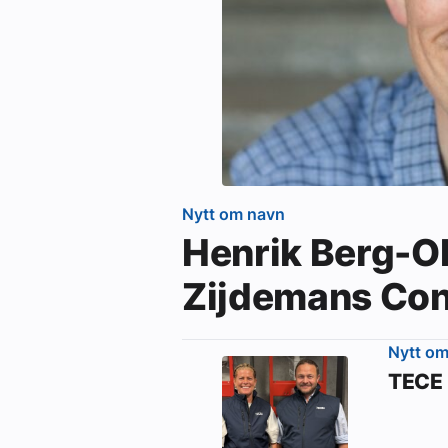
Nytt om navn
Henrik Berg-Ols
Zijdemans Con
Nytt o
TECE 