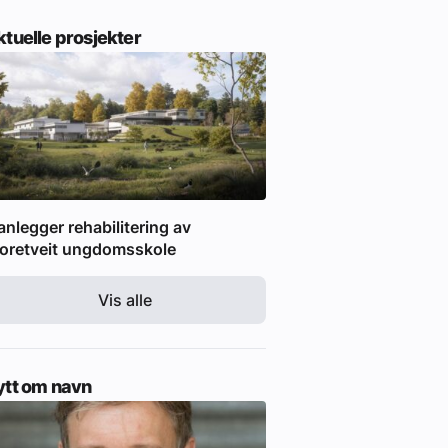
tuelle prosjekter
anlegger rehabilitering av
oretveit ungdomsskole
Vis alle
ytt om navn