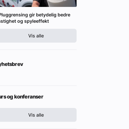
Pluggrensing gir betydelig bedre
stighet og spyleeffekt
Vis alle
yhetsbrev
urs og konferanser
Vis alle