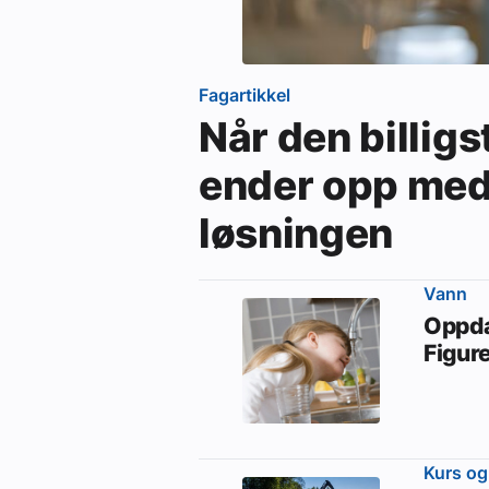
Fagartikkel
Når den billi
ender opp med 
løsningen
Vann
Oppda
Figur
Kurs og