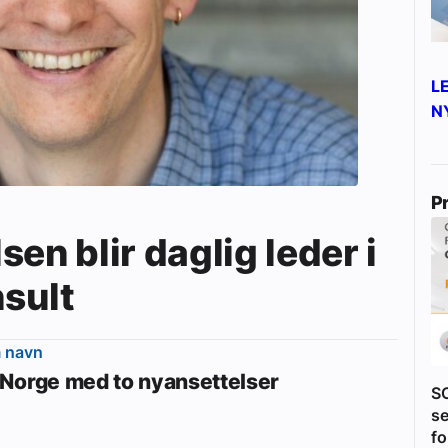
L
N
P
en blir daglig leder i
sult
m navn
Norge med to nyansettelser
S
se
fo