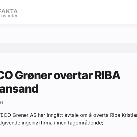
eBlad
O Grøner overtar RIBA
iansand
06
ECO Grøner AS har inngått avtale om å overta Riba Kristi
ådgivende ingeniørfirma innen fagområdende;