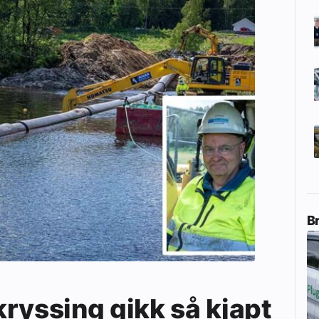
B
ryssing gikk så kjapt