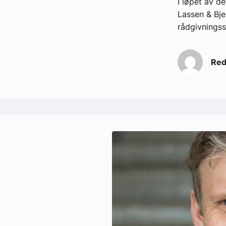
I løpet av d
Lassen & Bje
rådgivnings
Red