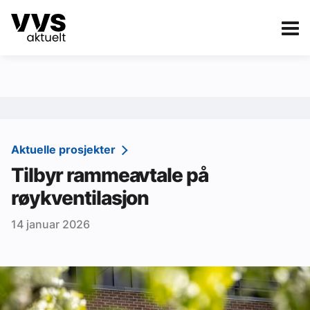
Kategorier
Om VVS Aktuelt
eBlad
Kategorier
Sanitær
Aktuelle prosjekter
Tilbyr rammeavtale på
Ventilasjon
røykventilasjon
Varme og energi
14 januar 2026
Byggautomasjon
Vann og avløp
Aktuelle prosjekter