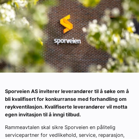
Om VVS Aktuelt
Kontakt oss:
Abonner på fagbladet Byggfakta Nyheter
Annonsere i VVS Aktuelt
Kontakt oss
Tips oss
eBlad
Sporveien AS inviterer leverandører til å søke om å
bli kvalifisert for konkurranse med forhandling om
røykventilasjon. Kvalifiserte leverandører vil motta
egen invitasjon til å inngi tilbud.
Rammeavtalen skal sikre Sporveien en pålitelig
servicepartner for vedlikehold, service, reparasjon,