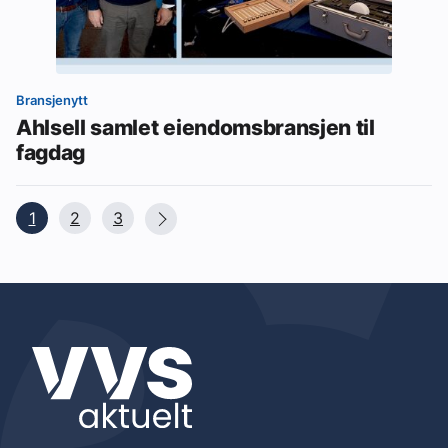
Bransjenytt
Ahlsell samlet eiendomsbransjen til
fagdag
1
2
3