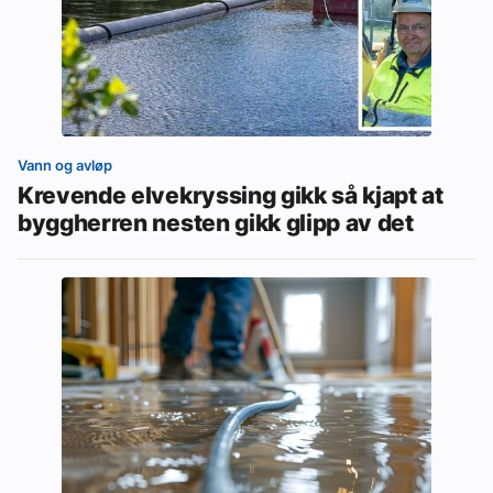
Vann og avløp
Krevende elvekryssing gikk så kjapt at
byggherren nesten gikk glipp av det