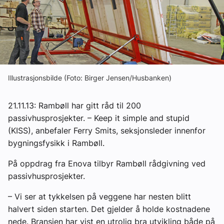
Om VVS Aktuelt
Kontakt oss:
Abonner på fagbladet Byggfakta Nyheter
Annonsere i VVS Aktuelt
Illustrasjonsbilde (Foto: Birger Jensen/Husbanken)
Kontakt oss
21.11.13: Rambøll har gitt råd til 200
Tips oss
passivhusprosjekter. – Keep it simple and stupid
(KISS), anbefaler Ferry Smits, seksjonsleder innenfor
bygningsfysikk i Rambøll.
eBlad
På oppdrag fra Enova tilbyr Rambøll rådgivning ved
passivhusprosjekter.
– Vi ser at tykkelsen på veggene har nesten blitt
halvert siden starten. Det gjelder å holde kostnadene
nede. Bransjen har vist en utrolig bra utvikling både på