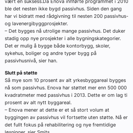
vært en suksess.Da Enova innførte programmet i 2010
ble det nesten ikke bygd passivhus. Siden den gang
har vi bidratt med rådgivning til nesten 200 passivhus-
og lavenergibyggprosjekter.
– Det bygges nå utrolige mange passivhus. Det duker
stadig opp nye prosjekter i alle bygningskategorier.
Det er mulig å bygge både kontorbygg, skoler,
sykehus, boliger og andre typer bygg på
passivhusnivå, sier han.
Slutt på støtte
Så mye som 10 prosent av alt yrkesbyggareal bygges
nå som passivhus. Enova har støttet mer enn 500 000
kvadratmeter med passivhus i 2013. Dette er om lag ti
prosent av alt nytt byggareal.
– Enova mener at dette er et så stort volum at
byggingen av passivhus vil fortsette uten støtte. Nå er
det fullt fokus på rehabilitering og nye fremtidige
løsninger, sier Smits.