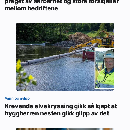
preget av sårbarhet og store forskjeller
mellom bedriftene
Vann og avløp
Krevende elvekryssing gikk så kjapt at
byggherren nesten gikk glipp av det