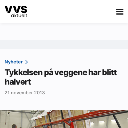
Kategorier
Om VVS Aktuelt
eBlad
Kategorier
Sanitær
Nyheter
Tykkelsen på veggene har blitt
Ventilasjon
halvert
Varme og energi
21 november 2013
Byggautomasjon
Vann og avløp
Aktuelle prosjekter