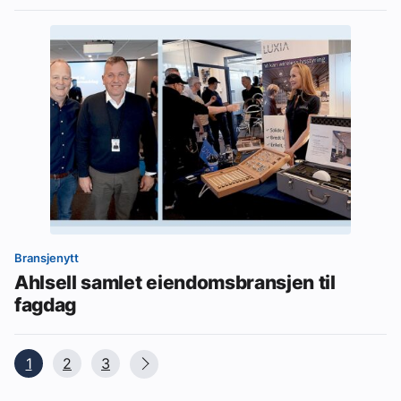
Bransjenytt
Ahlsell samlet eiendomsbransjen til
fagdag
1
2
3