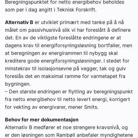
Beregningspunktet for netto energibehov beholdes
som per i dag angitt i Teknisk Forskrift.
Alternativ B
er utviklet primært med tanke på å nå
målet om passivhusnivå slik vi har foreslått å definere
det. En av de viktigste foreslåtte endringene er at
dagens krav til energiforsyningsløsning bortfaller, men
at beregningen av energirammen til nybygg skal
kreditere gode energiforsyningsløsninger. I stedet for
minstekrav til isolasjonsevne på vegger, tak og gulv
foreslås det en maksimal ramme for varmetapet fra
bygningen.
– Den største endringen er flytting av beregningspunkt
fra netto energibehov til netto levert energi, korrigert
for vekting av energivarer, mener Smits.
Behov for mer dokumentasjon
Alternativ B medfører et noe strengere kravsnivå, og
er den løsningen som Rambøll anbefaler myndighetene