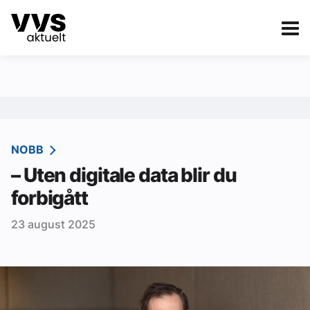
Kategorier
Om VVS Aktuelt
eBlad
Kategorier
Sanitær
NOBB
– Uten digitale data blir du
Ventilasjon
forbigått
Varme og energi
23 august 2025
Byggautomasjon
Vann og avløp
Aktuelle prosjekter