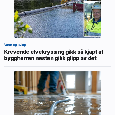
Vann og avløp
Krevende elvekryssing gikk så kjapt at
byggherren nesten gikk glipp av det