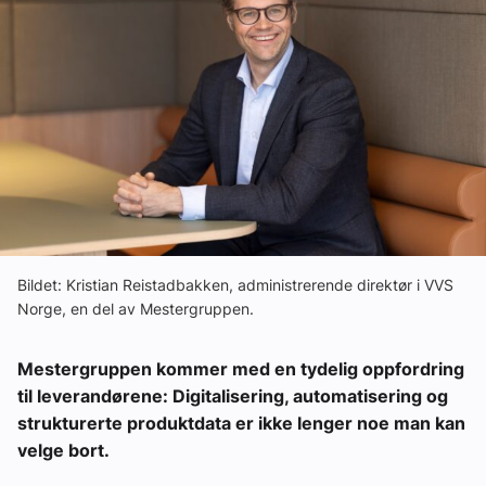
Om VVS Aktuelt
Kontakt oss:
Abonner på fagbladet Byggfakta Nyheter
Annonsere i VVS Aktuelt
Kontakt oss
Tips oss
Bildet: Kristian Reistadbakken, administrerende direktør i VVS
Norge, en del av Mestergruppen.
eBlad
Mestergruppen kommer med en tydelig oppfordring
til leverandørene: Digitalisering, automatisering og
strukturerte produktdata er ikke lenger noe man kan
velge bort.