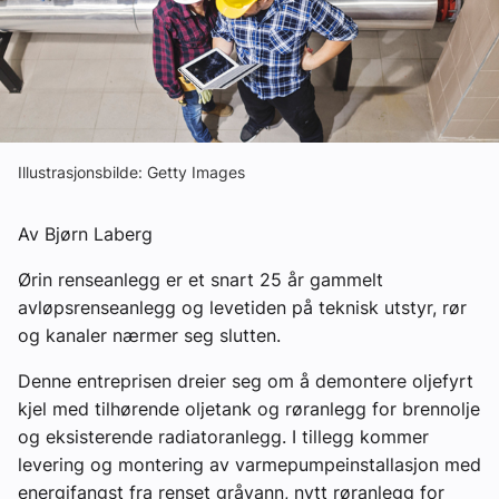
Om VVS Aktuelt
Kontakt oss:
Abonner på fagbladet Byggfakta Nyheter
Annonsere i VVS Aktuelt
Illustrasjonsbilde: Getty Images
Kontakt oss
Av Bjørn Laberg
Tips oss
Ørin renseanlegg er et snart 25 år gammelt
avløpsrenseanlegg og levetiden på teknisk utstyr, rør
eBlad
og kanaler nærmer seg slutten.
Denne entreprisen dreier seg om å demontere oljefyrt
kjel med tilhørende oljetank og røranlegg for brennolje
og eksisterende radiatoranlegg. I tillegg kommer
levering og montering av varmepumpeinstallasjon med
energifangst fra renset gråvann, nytt røranlegg for