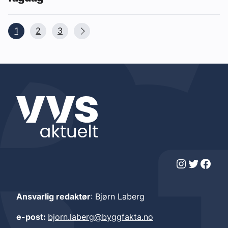
1
2
3
Instagram
Twitter
Facebook
Ansvarlig redaktør
: Bjørn Laberg
e-post:
bjorn.laberg@byggfakta.no