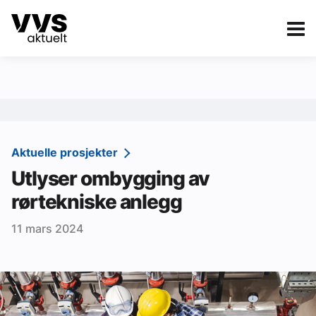
Kategorier
Om VVS Aktuelt
eBlad
Kategorier
Sanitær
Aktuelle prosjekter
Utlyser ombygging av
Ventilasjon
rørtekniske anlegg
Varme og energi
11 mars 2024
Byggautomasjon
Vann og avløp
Aktuelle prosjekter