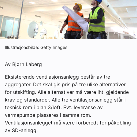
Om VVS Aktuelt
Kontakt oss:
Abonner på fagbladet Byggfakta Nyheter
Annonsere i VVS Aktuelt
Illustrasjonsbilde: Getty Images
Kontakt oss
Av Bjørn Laberg
Tips oss
Eksisterende ventilasjonsanlegg består av tre
aggregater. Det skal gis pris på tre ulike alternativer
eBlad
for utskifting. Alle alternativer må være iht. gjeldende
krav og standarder. Alle tre ventilasjonsanlegg står i
teknisk rom i plan 3/loft. Evt. leveranse av
varmepumpe plasseres i samme rom.
Ventilasjonsanlegget må være forberedt for påkobling
av SD-anlegg.