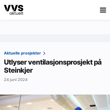
Kategorier
Om VVS Aktuelt
eBlad
Kategorier
Sanitær
Aktuelle prosjekter
Utlyser ventilasjonsprosjekt på
Ventilasjon
Steinkjer
Varme og energi
24 juni 2024
Byggautomasjon
Vann og avløp
Aktuelle prosjekter