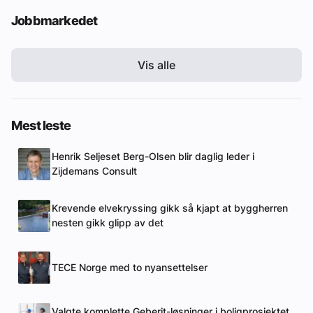
Jobbmarkedet
Vis alle
Mest leste
Henrik Seljeset Berg-Olsen blir daglig leder i
Zijdemans Consult
Krevende elvekryssing gikk så kjapt at byggherren
nesten gikk glipp av det
TECE Norge med to nyansettelser
Valgte komplette Geberit-løsninger i boligprosjektet