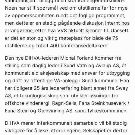
vannbransjen i tillegg til en stor kontingent utstillere.
Noen har stilt spørsmål ved om utstillerne tar for mye
av oppmerksomheten rundt det faglige programmet,
men dette er en stadig pågående diskusjon internt hos
arrangørene, etter hva VVS aktuelt kjenner til. Uansett
er det en stor og viktig møteplass for både de 75
utstillerne og totalt 400 konferansedeltakere.
Den nye DIHVA-lederen Michal Forland kommer fra
stilling som daglig leder i Sund Vatn og Avlaup AS, et
kommunalt eid aksjeselskap med ansvar for utbygging
og drift av offentlige VA-anlegg i Sund kommune. Han
har tidligere 25 års ledererfaring blant annet fra Sway
AS, et teknologiselskap som utvikler løsninger for
offshore vindenergi, Ragn-Sells, Fana Steinknuseverk /
Fana Stein og Gjenvinning AS, samt fylkeskommunen.
DIHVA mener interkommunalt samarbeid vil bli stadig
viktigere for å løse utfordringene. Selskapet er derfor