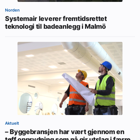
Norden
Systemair leverer fremtidsrettet
teknologi til badeanlegg i Malmö
Aktuelt
– Byggebransjen har vært gjennom en
tøff opprydning som nå gir utslag i færre