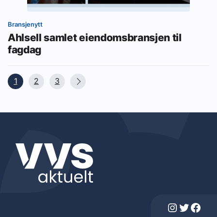
Bransjenytt
Ahlsell samlet eiendomsbransjen til
fagdag
1
2
3
Instagram
Twitter
Facebook