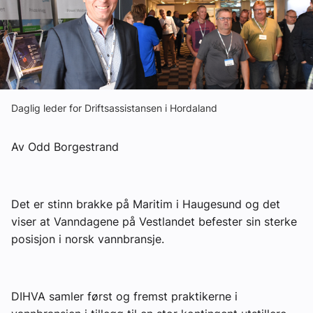
Om VVS Aktuelt
Kontakt oss:
Abonner på fagbladet Byggfakta Nyheter
Annonsere i VVS Aktuelt
Daglig leder for Driftsassistansen i Hordaland
Kontakt oss
Av Odd Borgestrand
Tips oss
eBlad
Det er stinn brakke på Maritim i Haugesund og det
viser at Vanndagene på Vestlandet befester sin sterke
posisjon i norsk vannbransje.
DIHVA samler først og fremst praktikerne i