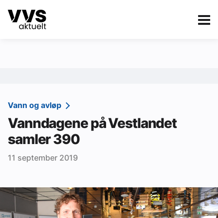
Kategorier
Om VVS Aktuelt
eBlad
Kategorier
Sanitær
Vann og avløp
Vanndagene på Vestlandet
Ventilasjon
samler 390
Varme og energi
11 september 2019
Byggautomasjon
Vann og avløp
Aktuelle prosjekter