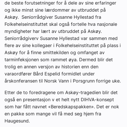
de beste forutsetninger for å dele av sine erfaringer
og ikke minst sine lærdommer av utbruddet på
Askøy. Seniorrådgiver Susanne Hyllestad fra
Folkehelseinstituttet skal også fortelle hva nasjonale
myndigheter har lært av utbruddet på Askøy.
Seniorrådgiverv Susanne Hyllestad var sammen med
flere av sine kollegaer i Folkehelseinstituttet på plass i
Askøy for å finne smittekilden og omfanget av
tarminfeksjonen som rammet øya. Dermed blir det
trolig en annen versjon av historien enn den
varaordfører Bård Espelid formidlet under
årskonferansen til Norsk Vann i Porsgrunn forrige uke.
Etter de to foredragene om Askøy-tragedien blir det
også en presentasjon v et helt nytt DIHVA-konsept
som har fått navnet «Beredskapspakken». Det er nok
en pakke som mange vil få med seg hjem fra
Haugesund.