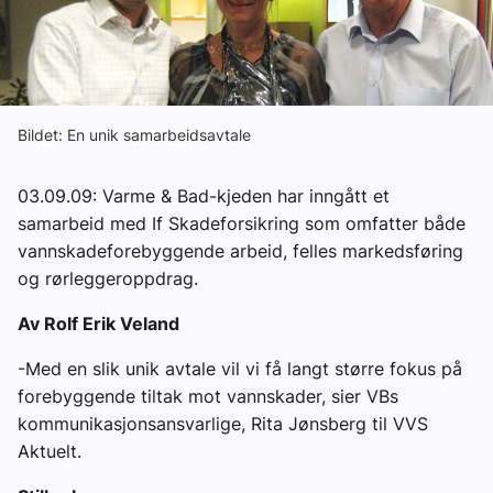
Om VVS Aktuelt
Kontakt oss:
Abonner på fagbladet Byggfakta Nyheter
Bildet: En unik samarbeidsavtale
Annonsere i VVS Aktuelt
03.09.09: Varme & Bad-kjeden har inngått et
Kontakt oss
samarbeid med If Skadeforsikring som omfatter både
vannskadeforebyggende arbeid, felles markedsføring
Tips oss
og rørleggeroppdrag.
eBlad
Av Rolf Erik Veland
-Med en slik unik avtale vil vi få langt større fokus på
forebyggende tiltak mot vannskader, sier VBs
kommunikasjonsansvarlige, Rita Jønsberg til VVS
Aktuelt.