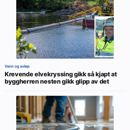
Vann og avløp
Krevende elvekryssing gikk så kjapt at
byggherren nesten gikk glipp av det