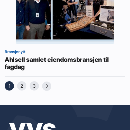
Bransjenytt
Ahlsell samlet eiendomsbransjen til
fagdag
1
2
3