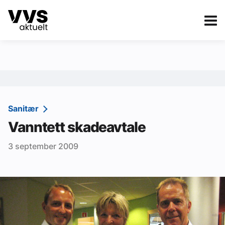
Kategorier
Om VVS Aktuelt
eBlad
Kategorier
Sanitær
Sanitær
Vanntett skadeavtale
Ventilasjon
3 september 2009
Varme og energi
Byggautomasjon
Vann og avløp
Aktuelle prosjekter