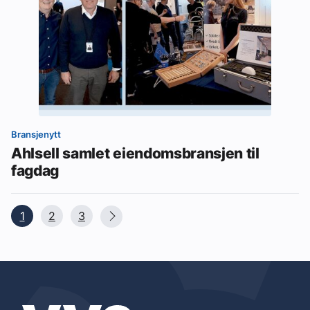
Bransjenytt
Ahlsell samlet eiendomsbransjen til
fagdag
1
2
3