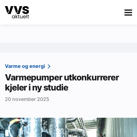
Kategorier
Om VVS Aktuelt
eBlad
Kategorier
Sanitær
Varme og energi
Varmepumper utkonkurrerer
Ventilasjon
kjeler i ny studie
Varme og energi
20 november 2025
Byggautomasjon
Vann og avløp
Aktuelle prosjekter