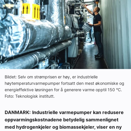
Om VVS Aktuelt
Kontakt oss:
Abonner på fagbladet Byggfakta Nyheter
Annonsere i VVS Aktuelt
Kontakt oss
Tips oss
Bildet: Selv om strømprisen er høy, er industrielle
høytemperaturvarmepumper fortsatt den mest økonomiske og
eBlad
energieffektive løsningen for å generere varme opptil 150 °C.
Foto: Teknologisk institutt.
DANMARK:
Industrielle varmepumper kan redusere
oppvarmingskostnadene betydelig sammenlignet
med hydrogenkjeler og biomassekjeler, viser en ny