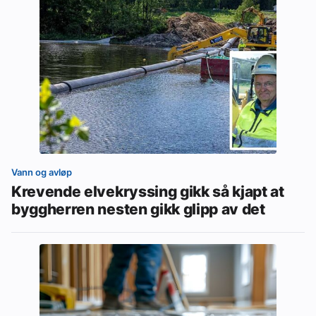
Vann og avløp
Krevende elvekryssing gikk så kjapt at
byggherren nesten gikk glipp av det