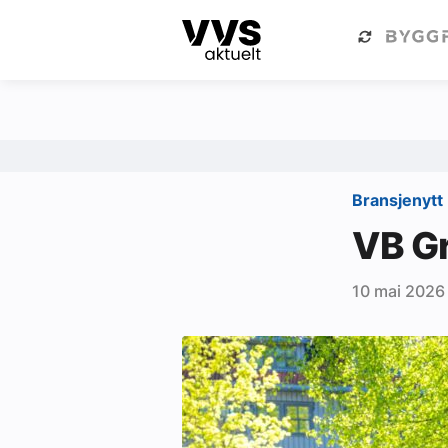
Kategorier
Om VVS Aktuelt
Kategorier
Sanitær
Bransjenytt
Ventilasjon
VB Gr
Varme og energi
10 mai 2026
Byggautomasjon
Vann og avløp
Aktuelle prosjekter
Om VVS Aktuelt