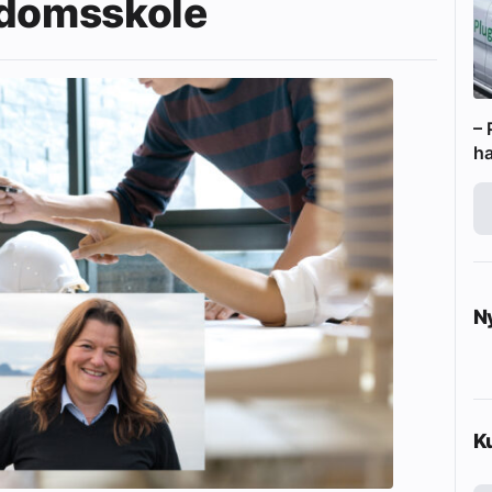
gdomsskole
– 
ha
N
K