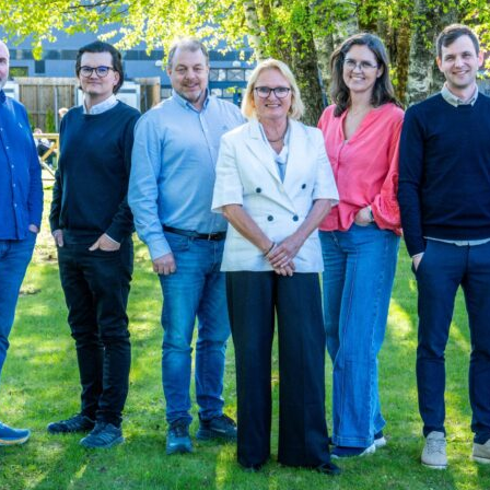
yheter