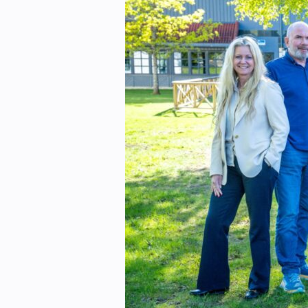
Kontakt oss:
Abonner på fagbladet Byggfakta N
Annonsere i VVS Aktuelt
Kontakt oss
Tips oss
eBlad