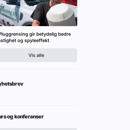
Pluggrensing gir betydelig bedre
stighet og spyleeffekt
Vis alle
yhetsbrev
urs og konferanser