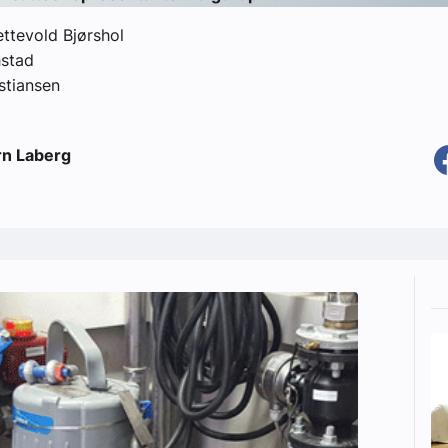
ettevold Bjørshol
hstad
istiansen
rn Laberg