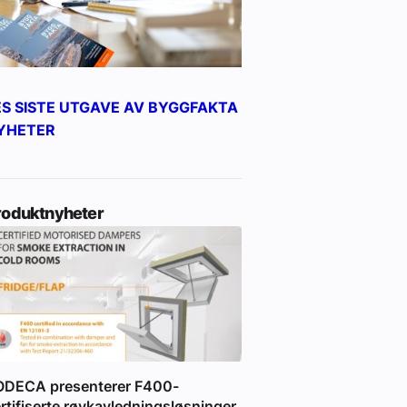
ES SISTE UTGAVE AV BYGGFAKTA
YHETER
roduktnyheter
ODECA presenterer F400-
rtifiserte røykavledningsløsninger