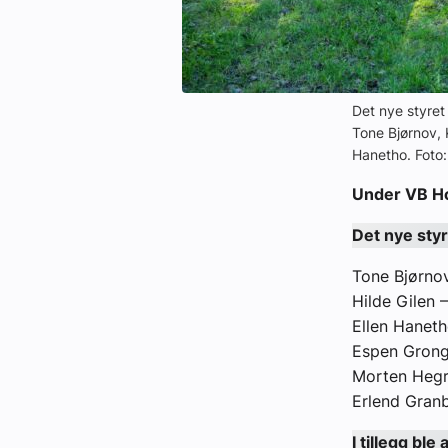
Det nye styret
Tone Bjørnov, 
Hanetho. Foto
Under VB Hol
Det nye styr
Tone Bjørnov
Hilde Gilen –
Ellen Haneth
Espen Grongs
Morten Hegr
Erlend Granb
I tillegg ble