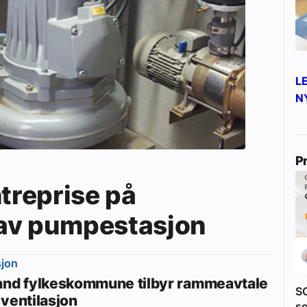
L
N
P
ntreprise på
av pumpestasjon
sjon
and fylkeskommune tilbyr rammeavtale
S
 ventilasjon
se