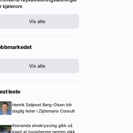
r kjølerom
Vis alle
obbmarkedet
Vis alle
st leste
Henrik Seljeset Berg-Olsen blir
daglig leder i Zijdemans Consult
Krevende elvekryssing gikk så
kjapt at byggherren nesten gikk