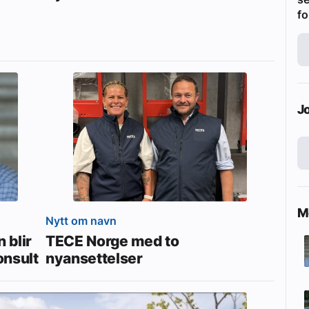
fo
J
Me
Nytt om navn
 blir
TECE Norge med to
onsult
nyansettelser