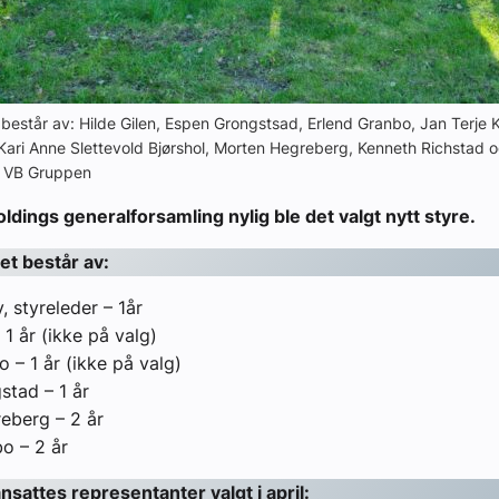
 består av: Hilde Gilen, Espen Grongstsad, Erlend Granbo, Jan Terje K
Kari Anne Slettevold Bjørshol, Morten Hegreberg, Kenneth Richstad o
: VB Gruppen
dings generalforsamling nylig ble det valgt nytt styre.
et består av:
, styreleder – 1år
 1 år (ikke på valg)
o – 1 år (ikke på valg)
tad – 1 år
eberg – 2 år
o – 2 år
 ansattes representanter valgt i april: