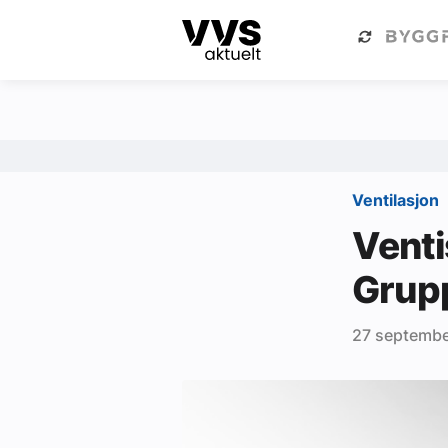
Kategorier
Om VVS Aktuelt
Kategorier
Sanitær
Ventilasjon
Ventilasjon
Venti
Varme og energi
Grup
Byggautomasjon
27 septembe
Vann og avløp
Aktuelle prosjekter
Om VVS Aktuelt