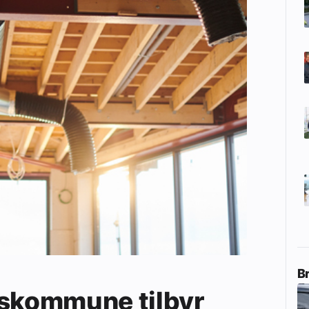
B
eskommune tilbyr