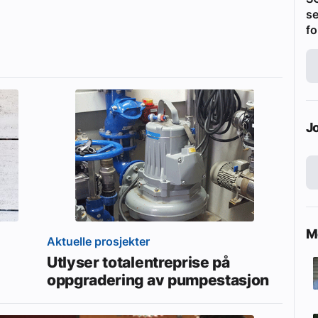
se
fo
J
Me
Aktuelle prosjekter
Utlyser totalentreprise på
oppgradering av pumpestasjon