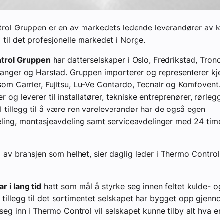
rol Gruppen er en av markedets ledende leverandører av k
til det profesjonelle markedet i Norge.
trol Gruppen
har datterselskaper i Oslo, Fredrikstad, Tron
anger og Harstad. Gruppen importerer og representerer kj
om Carrier, Fujitsu, Lu-Ve Contardo, Tecnair og Komfoven
r og leverer til installatører, tekniske entreprenører, rørle
 I tillegg til å være ren vareleverandør har de også egen
ling, montasjeavdeling samt serviceavdelinger med 24 tim
g av bransjen som helhet, sier daglig leder i Thermo Control
ar i lang tid
hatt som mål å styrke seg innen feltet kulde- o
i tillegg til det sortimentet selskapet har bygget opp gjen
seg inn i Thermo Control vil selskapet kunne tilby alt hva 