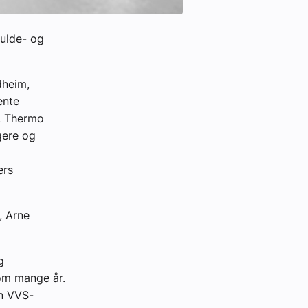
ulde- og
dheim,
ente
t. Thermo
ggere og
ers
, Arne
g
nom mange år.
en VVS-