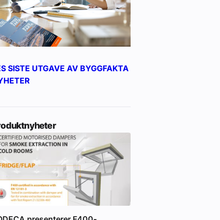
ES SISTE UTGAVE AV BYGGFAKTA
YHETER
roduktnyheter
ODECA presenterer F400-