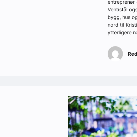
entreprenør 
Ventistål og
bygg, hus og 
nord til Kri
ytterligere n
Red