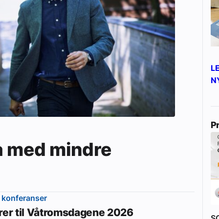
L
N
P
a med mindre
 konferanser
erer til Våtromsdagene 2026
S