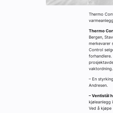
Thermo Cont
varmeanlegg 
Thermo Con
Bergen, Stav
merkevarer s
Control selge
forhandlere.
prosjektavde
vaktordning.
– En styrkin
Andresen.
– Ventistål h
kjøleanlegg 
Ved å kjøpe 