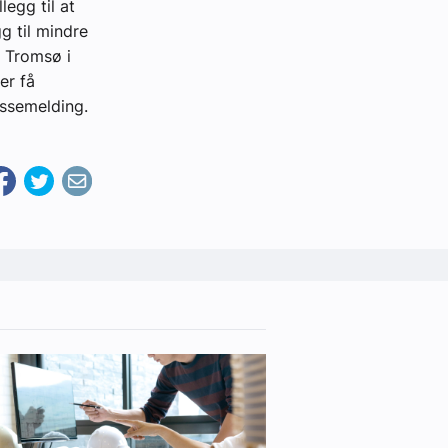
egg til at
g til mindre
a Tromsø i
er få
essemelding.