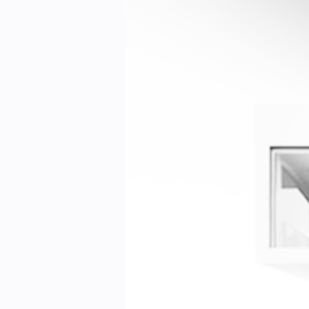
Kontakt oss:
Abonner på fagbladet Byggfakta N
Annonsere i VVS Aktuelt
Kontakt oss
Tips oss
eBlad