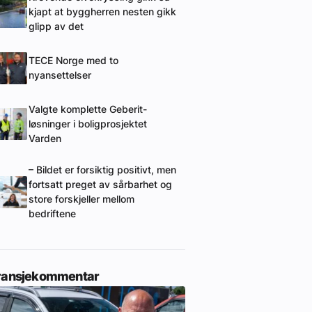
kjapt at byggherren nesten gikk
glipp av det
TECE Norge med to
nyansettelser
Valgte komplette Geberit-
løsninger i boligprosjektet
Varden
– Bildet er forsiktig positivt, men
fortsatt preget av sårbarhet og
store forskjeller mellom
bedriftene
ransjekommentar