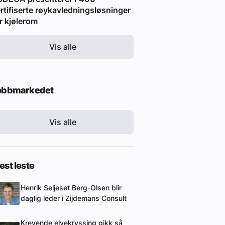
rtifiserte røykavledningsløsninger
r kjølerom
Vis alle
obbmarkedet
Vis alle
st leste
Henrik Seljeset Berg-Olsen blir
daglig leder i Zijdemans Consult
Krevende elvekryssing gikk så