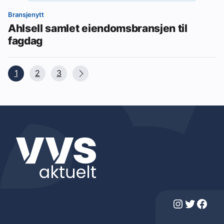
Bransjenytt
Ahlsell samlet eiendomsbransjen til
fagdag
1
2
3
Instagram
Twitter
Facebook