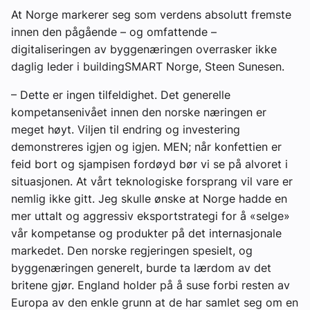
At Norge markerer seg som verdens absolutt fremste
innen den pågående – og omfattende –
digitaliseringen av byggenæringen overrasker ikke
daglig leder i buildingSMART Norge, Steen Sunesen.
– Dette er ingen tilfeldighet. Det generelle
kompetansenivået innen den norske næringen er
meget høyt. Viljen til endring og investering
demonstreres igjen og igjen. MEN; når konfettien er
feid bort og sjampisen fordøyd bør vi se på alvoret i
situasjonen. At vårt teknologiske forsprang vil vare er
nemlig ikke gitt. Jeg skulle ønske at Norge hadde en
mer uttalt og aggressiv eksportstrategi for å «selge»
vår kompetanse og produkter på det internasjonale
markedet. Den norske regjeringen spesielt, og
byggenæringen generelt, burde ta lærdom av det
britene gjør. England holder på å suse forbi resten av
Europa av den enkle grunn at de har samlet seg om en