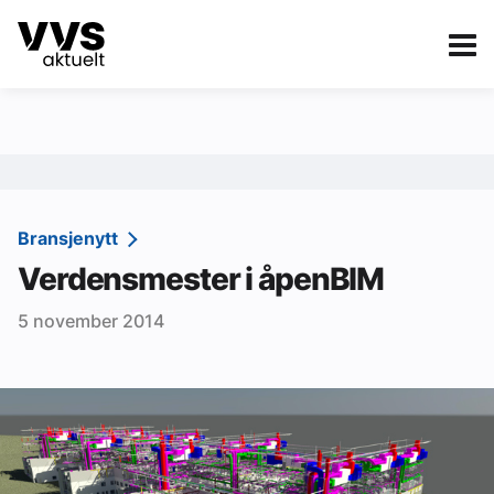
Kategorier
Om VVS Aktuelt
eBlad
Kategorier
Sanitær
Bransjenytt
Verdensmester i åpenBIM
Ventilasjon
5 november 2014
Varme og energi
Byggautomasjon
Vann og avløp
Aktuelle prosjekter