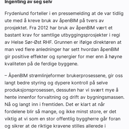
Ingenting av seg selv
Frydenlund forteller i en pressemelding at de var tidlig
ute med å kreve bruk av åpenBIM på tvers av
prosjektet. Fra 2012 har bruk av åpenBIM vært et
bastant krav for samtlige utbyggingsprosjekter i regi
av Helse Sør-Øst RHF. Grunnen er ifølge direktøren at
man ved flere anledninger har sett hvordan åpenBIM
gir positive effekter og synergier for mer enn å høyne
kvaliteten på de ferdige byggene.
– ÅpenBIM strømlinjeformer brukerprosessene, gir oss
langt bedre styring og dypere kontroll på selve
produksjonsprosessen, dessuten har vi svært mye å
hente innenfor forvaltning og drift av bygningsmassen.
Nå og langt inn i fremtiden. Det er klart at når
fordelene blir så mange, og ikke minst store, er det
viktig at vi som en stor offentlig byggherre går foran
og sikrer at de riktige kravene stilles allerede i