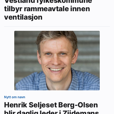
Vestland fylkeskommune
tilbyr rammeavtale innen
ventilasjon
Nytt om navn
Henrik Seljeset Berg-Olsen
blir daglig leder i Zijdemans