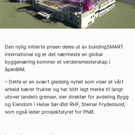
Om VVS Aktuelt
Kontakt oss:
Abonner på fagbladet Byggfakta Nyheter
Annonsere i VVS Aktuelt
Den nylig initierte prisen deles ut av buildingSMART
International og er det nærmeste en global
Kontakt oss
byggenæring kommer et verdensmesterskap i
åpenBIM.
Tips oss
– Dette er en svært gledelig nyhet som viser at vårt
eBlad
arbeid bærer frukter og har blitt lagt merke til langt
utover landets grenser, sier direktør for avdeling Bygg
og Eiendom i Helse Sør-Øst RHF, Steinar Frydenlund,
som også leder prosjektstyret for PNØ.