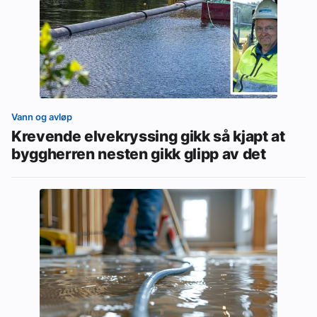
Vann og avløp
Krevende elvekryssing gikk så kjapt at
byggherren nesten gikk glipp av det