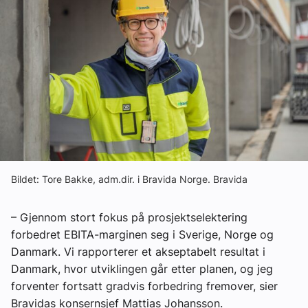
Om VVS Aktuelt
Kontakt oss:
Abonner på fagbladet Byggfakta Nyheter
Annonsere i VVS Aktuelt
Kontakt oss
Tips oss
Bildet: Tore Bakke, adm.dir. i Bravida Norge. Bravida
eBlad
– Gjennom stort fokus på prosjektselektering
forbedret EBITA-marginen seg i Sverige, Norge og
Danmark. Vi rapporterer et akseptabelt resultat i
Danmark, hvor utviklingen går etter planen, og jeg
forventer fortsatt gradvis forbedring fremover, sier
Bravidas konsernsjef Mattias Johansson.