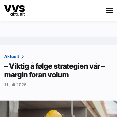
Kategorier
Om VVS Aktuelt
eBlad
Kategorier
Sanitær
Aktuelt
– Viktig å følge strategien vår –
Ventilasjon
margin foran volum
Varme og energi
11 juli 2025
Byggautomasjon
Vann og avløp
Aktuelle prosjekter