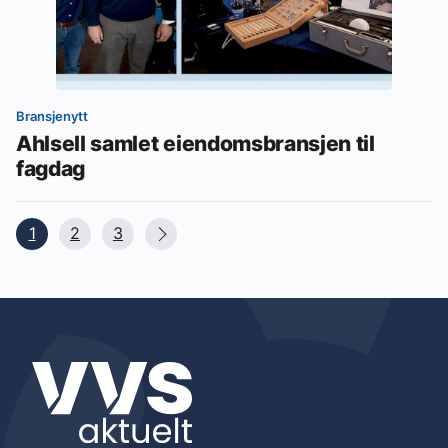
Bransjenytt
Ahlsell samlet eiendomsbransjen til
fagdag
1
2
3