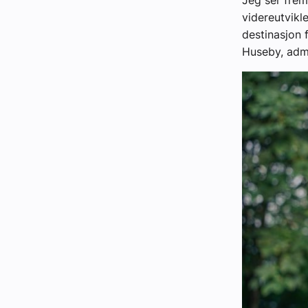
Jeg ser frem
videreutvikl
destinasjon 
Huseby, admi