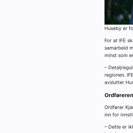
Huseby er f
For at IFE s
samarbeid m
minst som en 
– Detaljregul
regionen. IFE
avslutter H
Ordføreren
Ordfører Kj
inn for innsti
– Dette er i