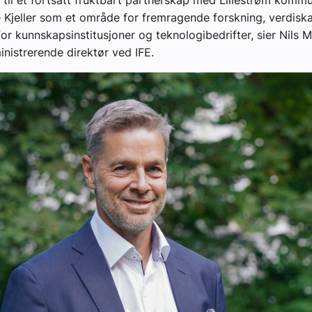
 til et fortsatt fruktbart partnerskap med Lillestrøm kommu
e Kjeller som et område for fremragende forskning, verdisk
for kunnskapsinstitusjoner og teknologibedrifter, sier Nils 
nistrerende direktør ved IFE.