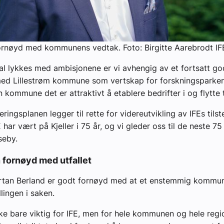
ornøyd med kommunens vedtak. Foto: Birgitte Aarebrodt IF
kal lykkes med ambisjonene er vi avhengig av et fortsatt go
ed Lillestrøm kommune som vertskap for forskningsparken
kommune det er attraktivt å etablere bedrifter i og flytte t
eringsplanen legger til rette for videreutvikling av IFEs tils
 har vært på Kjeller i 75 år, og vi gleder oss til de neste 75
useby.
 fornøyd med utfallet
artan Berland er godt fornøyd med at et enstemmig kommun
llingen i saken.
kke bare viktig for IFE, men for hele kommunen og hele regio