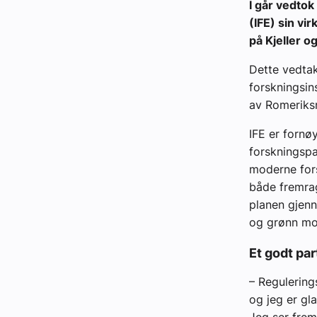
I går vedtok
(IFE) sin vi
på Kjeller o
Dette vedtak
forskningsins
av Romeriks
IFE er fornø
forskningspa
moderne fors
både fremrag
planen gjenn
og grønn mob
Et godt p
– Regulering
og jeg er gl