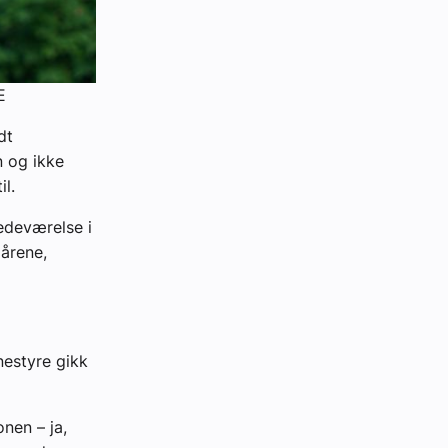
E
dt
 og ikke
il.
tedeværelse i
 årene,
estyre gikk
nen – ja,