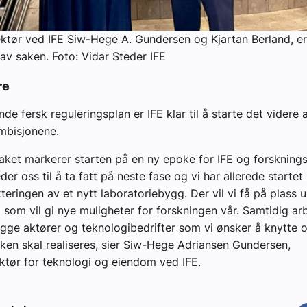
ektør ved IFE Siw-Hege A. Gundersen og Kjartan Berland, e
 av saken. Foto: Vidar Steder IFE
re
de fersk reguleringsplan er IFE klar til å starte det videre
ambisjonene.
aket markerer starten på en ny epoke for IFE og forsknings
leder oss til å ta fatt på neste fase og vi har allerede starte
teringen av et nytt laboratoriebygg. Der vil vi få på plass 
 som vil gi nye muligheter for forskningen vår. Samtidig arb
gge aktører og teknologibedrifter som vi ønsker å knytte os
ken skal realiseres, sier Siw-Hege Adriansen Gundersen,
ektør for teknologi og eiendom ved IFE.