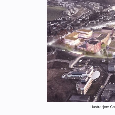
Kontakt oss:
Abonner på fagbladet Byggfakta N
Annonsere i VVS Aktuelt
Kontakt oss
Tips oss
eBlad
Illustrasjon: 