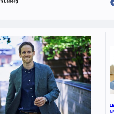
rn Laberg
L
N