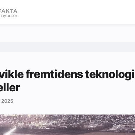
eBlad
tvikle fremtidens teknolog
eller
r 2025