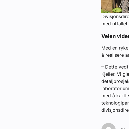
Divisjonsdir
med utfallet
Veien vide
Med en ryken
å realisere 
– Dette vedt
Kjeller. Vi g
detaljprosjek
laboratorium
med å kartle
teknologipar
divisjonsdir