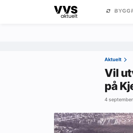
Kategorier
Om VVS Aktuelt
Kategorier
Sanitær
Aktuelt
Ventilasjon
Vil u
Varme og energi
på Kj
Byggautomasjon
4 septembe
Vann og avløp
Aktuelle prosjekter
Om VVS Aktuelt