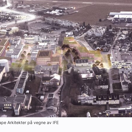
yheter
Grape Arkitekter på vegne av IFE