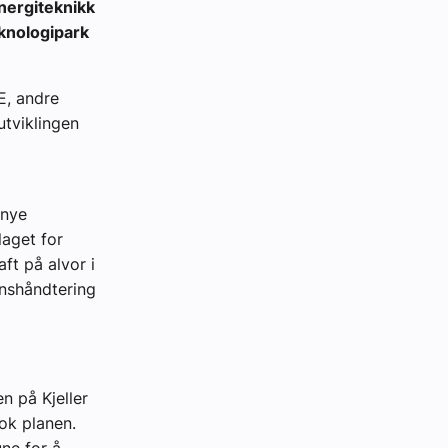
Energiteknikk
eknologipark
E, andre
utviklingen
 nye
laget for
ft på alvor i
nnshåndtering
n på Kjeller
ok planen.