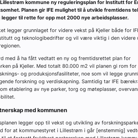
 Lillestrøm kommune ny reguleringsplan for Institutt for 
rksomhet. Planen gir IFE mulighet til å utvikle fremtidens t
g legger til rette for opp mot 2000 nye arbeidsplasser.
et legger grunnlaget for videre vekst på Kjeller både for IF
titutt og teknologibedrifter og vil være viktig i den videre 
regionen.
yd med å ha fått vedtatt en ny og fremtidsrettet plan for
rken på Kjeller. Med totalt 80.000 m2 vil planen gi rom for
knings- og produksjonsfasiliteter, noe som vil legge grunn
ende forskning og verdiskapning. Samtidig tar IFE bærekra
om etablering av nye parker, torg og møteplasser, overva
ilitet.
artnerskap med kommunen
splanen legger opp til vekst og utvikling av forskningsparke
ad for at kommunestyret i Lillestrøm i går [enstemmig] vedt