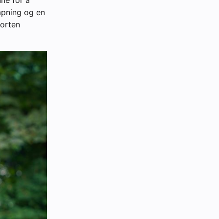
ne for å
apning og en
Morten