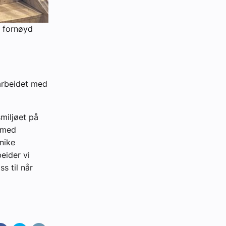
r fornøyd
 arbeidet med
miljøet på
t med
unike
eider vi
s til når