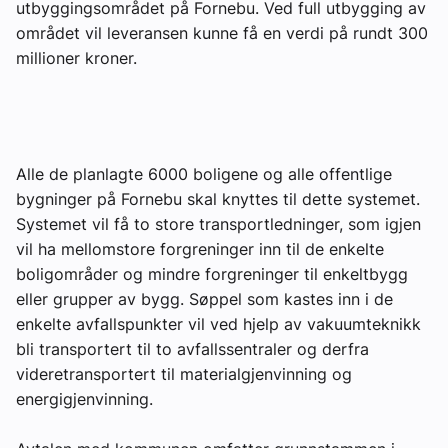
utbyggingsområdet på Fornebu. Ved full utbygging av
Om VVS Aktuelt
området vil leveransen kunne få en verdi på rundt 300
millioner kroner.
Kontakt oss:
Abonner på fagbladet Byggfakta Nyheter
Annonsere i VVS Aktuelt
Alle de planlagte 6000 boligene og alle offentlige
Kontakt oss
bygninger på Fornebu skal knyttes til dette systemet.
Systemet vil få to store transportledninger, som igjen
Tips oss
vil ha mellomstore forgreninger inn til de enkelte
boligområder og mindre forgreninger til enkeltbygg
eBlad
eller grupper av bygg. Søppel som kastes inn i de
enkelte avfallspunkter vil ved hjelp av vakuumteknikk
bli transportert til to avfallssentraler og derfra
videretransportert til materialgjenvinning og
energigjenvinning.