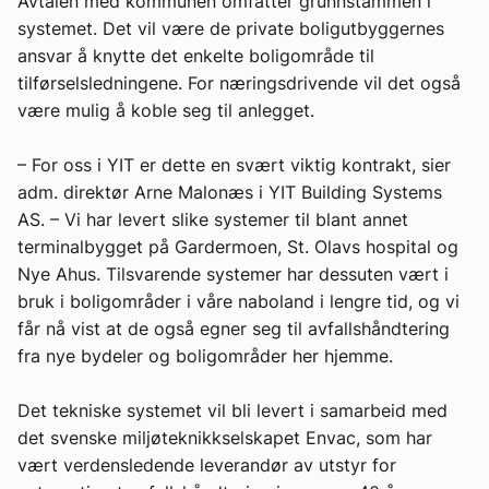
Avtalen med kommunen omfatter grunnstammen i
systemet. Det vil være de private boligutbyggernes
ansvar å knytte det enkelte boligområde til
tilførselsledningene. For næringsdrivende vil det også
være mulig å koble seg til anlegget.
– For oss i YIT er dette en svært viktig kontrakt, sier
adm. direktør Arne Malonæs i YIT Building Systems
AS. – Vi har levert slike systemer til blant annet
terminalbygget på Gardermoen, St. Olavs hospital og
Nye Ahus. Tilsvarende systemer har dessuten vært i
bruk i boligområder i våre naboland i lengre tid, og vi
får nå vist at de også egner seg til avfallshåndtering
fra nye bydeler og boligområder her hjemme.
Det tekniske systemet vil bli levert i samarbeid med
det svenske miljøteknikkselskapet Envac, som har
vært verdensledende leverandør av utstyr for