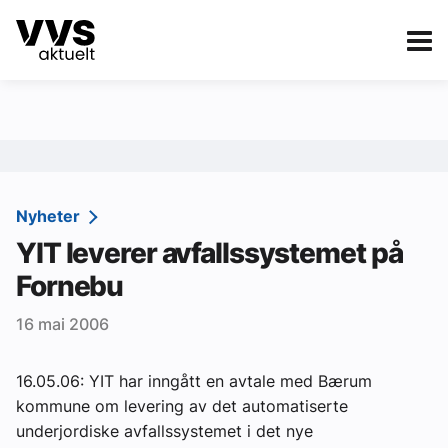
Kategorier
Om VVS Aktuelt
eBlad
Kategorier
Sanitær
Nyheter
YIT leverer avfallssystemet på
Ventilasjon
Fornebu
Varme og energi
16 mai 2006
Byggautomasjon
Vann og avløp
16.05.06: YIT har inngått en avtale med Bærum
kommune om levering av det automatiserte
Aktuelle prosjekter
underjordiske avfallssystemet i det nye