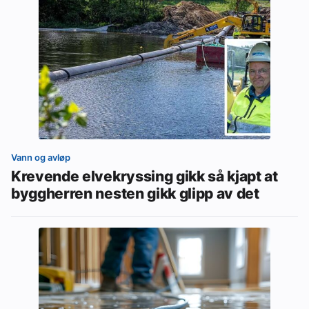
Vann og avløp
Krevende elvekryssing gikk så kjapt at
byggherren nesten gikk glipp av det