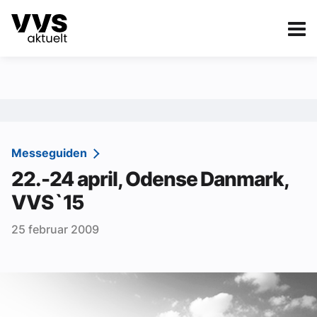
Kategorier
Om VVS Aktuelt
eBlad
Kategorier
Sanitær
Messeguiden
22.-24 april, Odense Danmark,
Ventilasjon
VVS`15
Varme og energi
25 februar 2009
Byggautomasjon
Vann og avløp
Aktuelle prosjekter