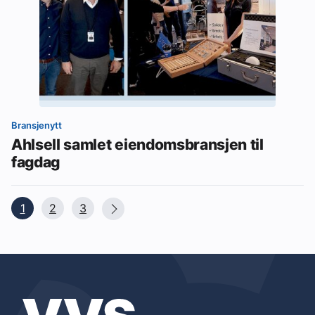
Bransjenytt
Ahlsell samlet eiendomsbransjen til
fagdag
1
2
3