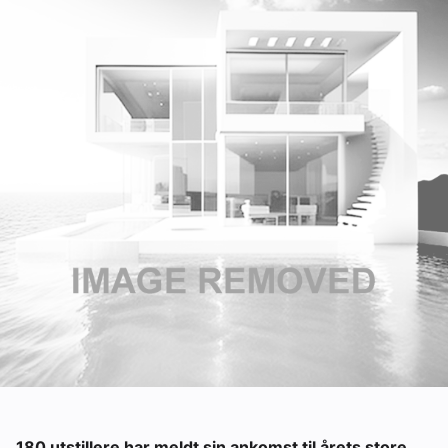
Om VVS Aktuelt
Kontakt oss:
Abonner på fagbladet Byggfakta Nyheter
Annonsere i VVS Aktuelt
Kontakt oss
Tips oss
eBlad
180 utstillere har meldt sin ankomst til årets store