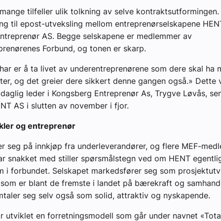
 mange tilfeller ulik tolkning av selve kontraktsutformingen
gang til epost-utveksling mellom entreprenørselskapene HE
ntreprenør AS. Begge selskapene er medlemmer av
renørenes Forbund, og tonen er skarp.
har er å ta livet av underentreprenørene som dere skal ha
kter, og det greier dere sikkert denne gangen også.» Dette v
aglig leder i Kongsberg Entreprenør As, Trygve Løvås, send
ENT AS i slutten av november i fjor.
ikler og entreprenør
r seg på innkjøp fra underleverandører, og flere MEF-me
ar snakket med stiller spørsmålstegn ved om HENT egentli
i forbundet. Selskapet markedsfører seg som prosjektutvi
 som er blant de fremste i landet på bærekraft og samhandl
taler seg selv også som solid, attraktiv og nyskapende.
r utviklet en forretningsmodell som går under navnet «Tota