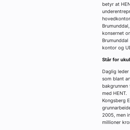
betyr at HEN
underentrepr
hovedkontor 
Brumunddal,
konsernet om
Brumunddal o
kontor og UD
Står for uku
Daglig leder
som blant an
bakgrunnen f
med HENT.
Kongsberg En
grunnarbeide
2005, men i
millioner kro