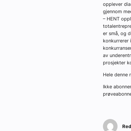
opplever dia
gjennom med
– HENT opple
totalentrepr
er små, og de
konkurrerer i
konkurranser.
av underentr
prosjekter k
Hele denne r
Ikke abonnen
prøveabonne
Red