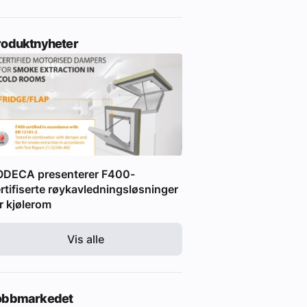
roduktnyheter
ODECA presenterer F400-
rtifiserte røykavledningsløsninger
r kjølerom
Vis alle
obbmarkedet