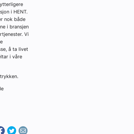
tterligere
sjon i HENT.
er nok både
ne i bransjen
rtjenester. Vi
ne
e, å ta livet
tar i våre
trykken.
de