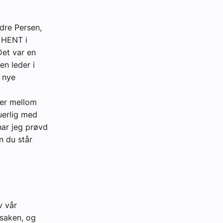
dre Persen,
 HENT i
Det var en
n leder i
 nye
ter mellom
uerlig med
har jeg prøvd
n du står
v vår
 saken, og