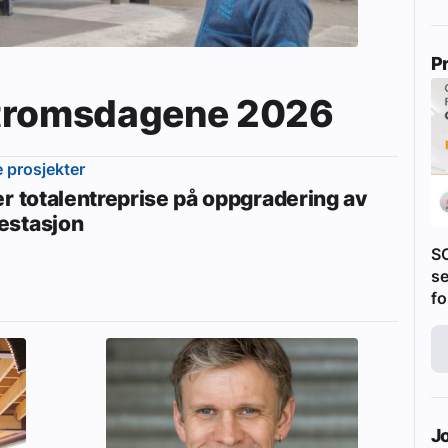
P
Våtromsdagene 2026
e prosjekter
er totalentreprise på oppgradering av
stasjon
S
se
fo
J