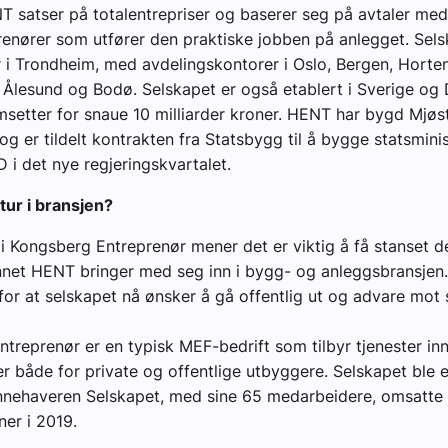
T satser på totalentrepriser og baserer seg på avtaler med
enører som utfører den praktiske jobben på anlegget. Sels
i Trondheim, med avdelingskontorer i Oslo, Bergen, Horte
 Ålesund og Bodø. Selskapet er også etablert i Sverige o
setter for snaue 10 milliarder kroner. HENT har bygd Mjøst
g er tildelt kontrakten fra Statsbygg til å bygge statsmini
 i det nye regjeringskvartalet.
ltur i bransjen?
 i Kongsberg Entreprenør mener det er viktig å få stanset d
net HENT bringer med seg inn i bygg- og anleggsbransjen.
or at selskapet nå ønsker å gå offentlig ut og advare mot
treprenør er en typisk MEF-bedrift som tilbyr tjenester in
r både for private og offentlige utbyggere. Selskapet ble e
nnehaveren Selskapet, med sine 65 medarbeidere, omsatte
ner i 2019.