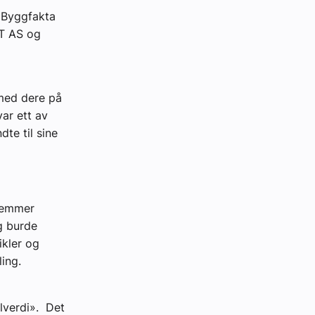
. Byggfakta
NT AS og
 med dere på
ar ett av
te til sine
dlemmer
g burde
kler og
ing.
lverdi». Det