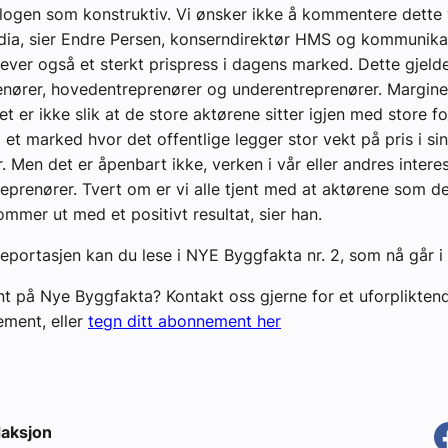
logen som konstruktiv. Vi ønsker ikke å kommentere dette y
ia, sier Endre Persen, konserndirektør HMS og kommunika
ver også et sterkt prispress i dagens marked. Dette gjeld
enører, hovedentreprenører og underentreprenører. Margine
t er ikke slik at de store aktørene sitter igjen med store fo
 et marked hvor det offentlige legger stor vekt på pris i si
 Men det er åpenbart ikke, verken i vår eller andres interess
eprenører. Tvert om er vi alle tjent med at aktørene som del
ommer ut med et positivt resultat, sier han.
eportasjen kan du lese i NYE Byggfakta nr. 2, som nå går i 
t på Nye Byggfakta? Kontakt oss gjerne for et uforplikten
ment, eller
tegn ditt abonnement her
aksjon