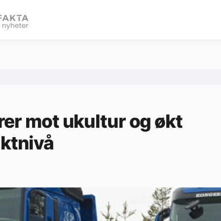
eBlad
er mot ukultur og økt
iktnivå