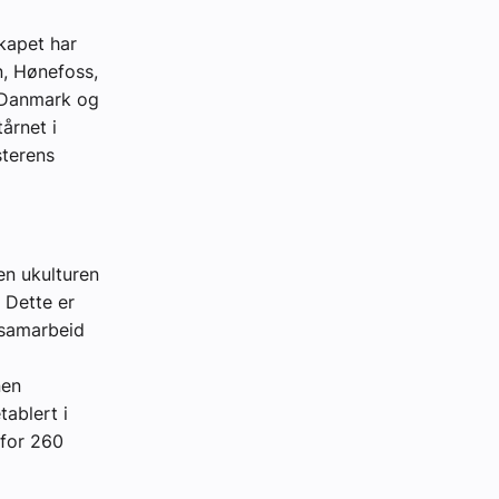
kapet har
n, Hønefoss,
g Danmark og
årnet i
sterens
en ukulturen
 Dette er
 samarbeid
nen
tablert i
 for 260