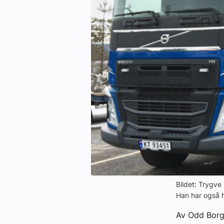
Kontakt oss:
Abonner på fagbladet Byggfakta N
Annonsere i VVS Aktuelt
Kontakt oss
Tips oss
eBlad
Bildet: Trygve
Han har også h
Av Odd Borg