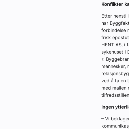
Konflikter k
Etter hensti
har Byggfakt
forbindelse 
frisk epostu
HENT AS, i f
sykehuset i
«-Byggebran
mennesker, 
relasjonsbyg
ved å ta en 
med mailen di
tilfredsstill
Ingen ytter
– Vi beklage
kommunikasjo