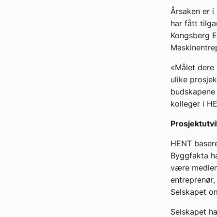
Årsaken er i
har fått til
Kongsberg E
Maskinentrep
«Målet dere 
ulike prosje
budskapene d
kolleger i H
Prosjektutv
HENT basere
Byggfakta h
være medlem 
entreprenør,
Selskapet om
Selskapet ha