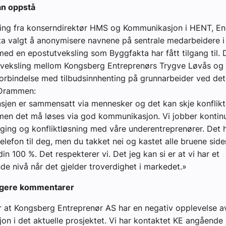
an oppstå
lling fra konserndirektør HMS og Kommunikasjon i HENT, En
a valgt å anonymisere navnene på sentrale medarbeidere i
med en epostutveksling som Byggfakta har fått tilgang til. 
tveksling mellom Kongsberg Entreprenørs Trygve Løvås og e
orbindelse med tilbudsinnhenting på grunnarbeider ved det
 Drammen:
sjen er sammensatt via mennesker og det kan skje konflik
men det må løses via god kommunikasjon. Vi jobber kontin
ging og konfliktløsning med våre underentreprenører. Det 
telefon til deg, men du takket nei og kastet alle bruene side
n 100 %. Det respekterer vi. Det jeg kan si er at vi har et
ende nivå når det gjelder troverdighet i markedet.»
ligere kommentarer
r at Kongsberg Entreprenør AS har en negativ opplevelse a
n i det aktuelle prosjektet. Vi har kontaktet KE angående