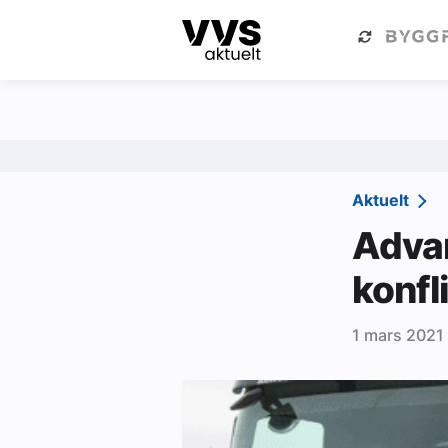
Kategorier
Om VVS Aktuelt
Kategorier
Sanitær
Aktuelt
Ventilasjon
Advar
Varme og energi
konfl
Byggautomasjon
1 mars 2021
Vann og avløp
Aktuelle prosjekter
Om VVS Aktuelt